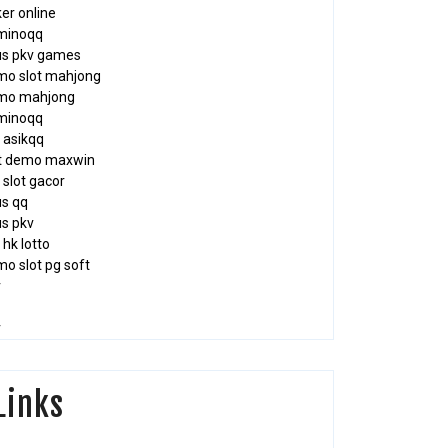
er online
minoqq
us pkv games
mo slot mahjong
mo mahjong
minoqq
k asikqq
ot demo maxwin
k slot gacor
us qq
us pkv
e hk lotto
o slot pg soft
v
v
Links