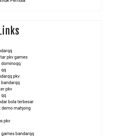
untuk Pemula
Links
ndarqq
tar pkv games
v dominoqq
 qq
ndarqq pkv
i bandarqq
er pkv
i qq
dar bola terbesar
ot demo mahjong
v
us pkv
v
v games bandarqq