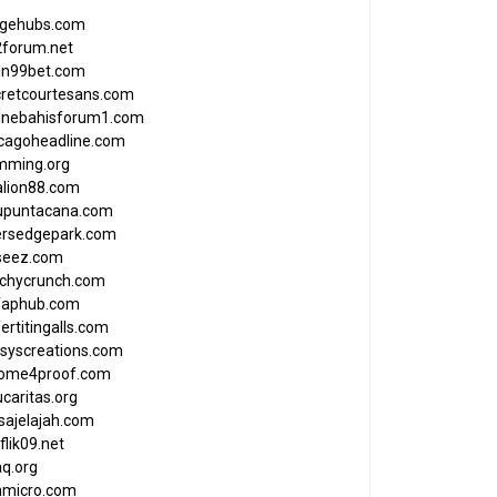
agehubs.com
2forum.net
in99bet.com
cretcourtesans.com
linebahisforum1.com
icagoheadline.com
mming.org
alion88.com
upuntacana.com
ersedgepark.com
seez.com
tchycrunch.com
faphub.com
ertitingalls.com
syscreations.com
come4proof.com
caritas.org
sajelajah.com
flik09.net
q.org
nmicro.com