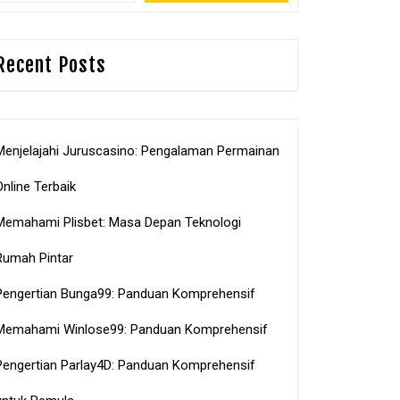
Recent Posts
Menjelajahi Juruscasino: Pengalaman Permainan
Online Terbaik
Memahami Plisbet: Masa Depan Teknologi
Rumah Pintar
Pengertian Bunga99: Panduan Komprehensif
Memahami Winlose99: Panduan Komprehensif
Pengertian Parlay4D: Panduan Komprehensif