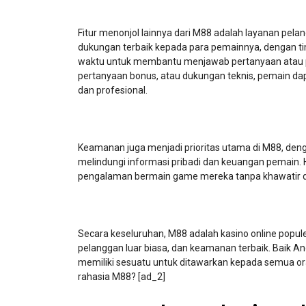
Fitur menonjol lainnya dari M88 adalah layanan pel
dukungan terbaik kepada para pemainnya, dengan t
waktu untuk membantu menjawab pertanyaan atau p
pertanyaan bonus, atau dukungan teknis, pemain d
dan profesional.
Keamanan juga menjadi prioritas utama di M88, deng
melindungi informasi pribadi dan keuangan pemain.
pengalaman bermain game mereka tanpa khawatir d
Secara keseluruhan, M88 adalah kasino online popu
pelanggan luar biasa, dan keamanan terbaik. Baik 
memiliki sesuatu untuk ditawarkan kepada semua o
rahasia M88? [ad_2]