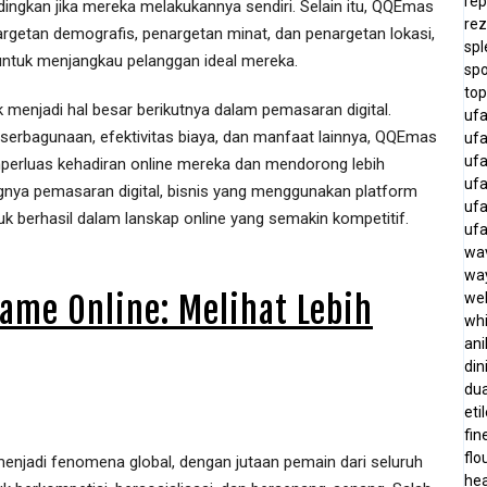
rep
ingkan jika mereka melakukannya sendiri. Selain itu, QQEmas
rez
rgetan demografis, penargetan minat, dan penargetan lokasi,
spl
untuk menjangkau pelanggan ideal mereka.
sp
top
menjadi hal besar berikutnya dalam pemasaran digital.
uf
keserbagunaan, efektivitas biaya, dan manfaat lainnya, QQEmas
uf
uf
mperluas kehadiran online mereka dan mendorong lebih
uf
gnya pemasaran digital, bisnis yang menggunakan platform
uf
uk berhasil dalam lanskap online yang semakin kompetitif.
uf
wa
wa
me Online: Melihat Lebih
we
wh
ani
din
dua
eti
fin
fl
menjadi fenomena global, dengan jutaan pemain dari seluruh
he