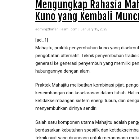
Mengungkap Rahasia Mah
Kuno yang Kembali Munc
admin@hirfanjilasmi.com
|
January 15, 2025
[ad_1]
Mahajitu, praktik penyembuhan kuno yang diselimut
pengobatan alternatif. Teknik penyembuhan tradision
generasi ke generasi penyembuh yang memiliki 
hubungannya dengan alam.
Praktek Mahajitu melibatkan kombinasi pijat, peng
keseimbangan dan keselarasan dalam tubuh. Hal in
ketidakseimbangan sistem energi tubuh, dan deng
menyembuhkan dirinya sendiri.
Salah satu komponen utama Mahajitu adalah pengg
berdasarkan kebutuhan spesifik dan ketidakseimba
teknik pijat yang dirancang untuk merangsang m