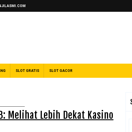
NJILASMI.COM
ANG
SLOT GRATIS
SLOT GACOR
 Melihat Lebih Dekat Kasino