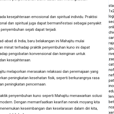
st
1x
log
da kesejahteraan emosional dan spiritual individu. Praktisi
se
al dan spiritual juga dapat bermanifestasi sebagai penyakit
on
 penyembuhan sejati dapat terjadi.
ch
ca
d-abad di India, baru belakangan ini Mahajitu mulai
raj
an minat terhadap praktik penyembuhan kuno ini dapat
go
hadap pengobatan konvensional dan keinginan untuk
riv
za
 dan kesejahteraan.
ca
no
jitu melaporkan merasakan relaksasi dan peremajaan yang
nef
kan peningkatan kesehatan fisik, seperti berkurangnya rasa
pat
 dan peningkatan pencernaan.
in
edu
raktik penyembuhan kuno seperti Mahajitu menawarkan solusi
len
n modern. Dengan memanfaatkan kearifan nenek moyang kita
bet
nca
 menemukan keseimbangan dan keselarasan dalam diri kita,
xe