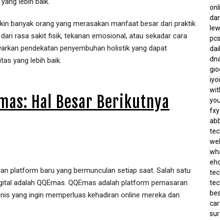
ang lebih baik.
on
dar
kin banyak orang yang merasakan manfaat besar dari praktik
lew
ari rasa sakit fisik, tekanan emosional, atau sekadar cara
pcs
arkan pendekatan penyembuhan holistik yang dapat
dai
dn
as yang lebih baik.
gio
iyo
wit
mas: Hal Besar Berikutnya
yo
fxy
ab
tec
web
wh
eh
an platform baru yang bermunculan setiap saat. Salah satu
te
digital adalah QQEmas. QQEmas adalah platform pemasaran
te
bes
snis yang ingin memperluas kehadiran online mereka dan
car
su