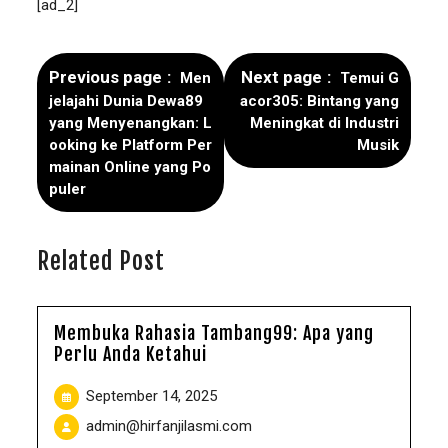
[ad_2]
Previous page
Next page
Men
Temui G
jelajahi Dunia Dewa89
acor305: Bintang yang
yang Menyenangkan: L
Meningkat di Industri
ooking ke Platform Per
Musik
mainan Online yang Po
puler
Related Post
Membuka Rahasia Tambang99: Apa yang
Perlu Anda Ketahui
September 14, 2025
admin@hirfanjilasmi.com