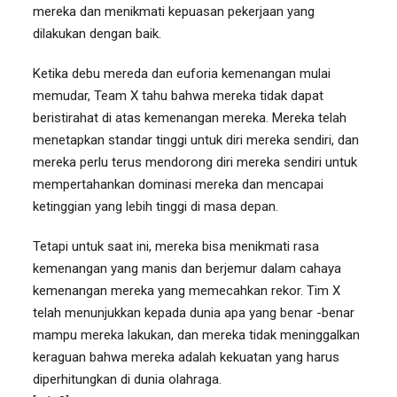
mereka dan menikmati kepuasan pekerjaan yang
dilakukan dengan baik.
Ketika debu mereda dan euforia kemenangan mulai
memudar, Team X tahu bahwa mereka tidak dapat
beristirahat di atas kemenangan mereka. Mereka telah
menetapkan standar tinggi untuk diri mereka sendiri, dan
mereka perlu terus mendorong diri mereka sendiri untuk
mempertahankan dominasi mereka dan mencapai
ketinggian yang lebih tinggi di masa depan.
Tetapi untuk saat ini, mereka bisa menikmati rasa
kemenangan yang manis dan berjemur dalam cahaya
kemenangan mereka yang memecahkan rekor. Tim X
telah menunjukkan kepada dunia apa yang benar -benar
mampu mereka lakukan, dan mereka tidak meninggalkan
keraguan bahwa mereka adalah kekuatan yang harus
diperhitungkan di dunia olahraga.