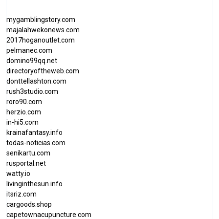
mygamblingstory.com
majalahwekonews.com
2017hoganoutlet.com
pelmanec.com
domino99qq.net
directoryoftheweb.com
donttellashton.com
rush3studio.com
roro90.com
herzio.com
in-hi5.com
krainafantasy.info
todas-noticias.com
senikartu.com
rusportal.net
watty.io
livinginthesun.info
itsriz.com
cargoods.shop
capetownacupuncture.com