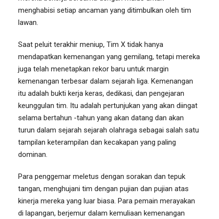
menghabisi setiap ancaman yang ditimbulkan oleh tim
lawan.
Saat peluit terakhir meniup, Tim X tidak hanya
mendapatkan kemenangan yang gemilang, tetapi mereka
juga telah menetapkan rekor baru untuk margin
kemenangan terbesar dalam sejarah liga. Kemenangan
itu adalah bukti kerja keras, dedikasi, dan pengejaran
keunggulan tim. Itu adalah pertunjukan yang akan diingat
selama bertahun -tahun yang akan datang dan akan
turun dalam sejarah sejarah olahraga sebagai salah satu
tampilan keterampilan dan kecakapan yang paling
dominan.
Para penggemar meletus dengan sorakan dan tepuk
tangan, menghujani tim dengan pujian dan pujian atas
kinerja mereka yang luar biasa. Para pemain merayakan
di lapangan, berjemur dalam kemuliaan kemenangan