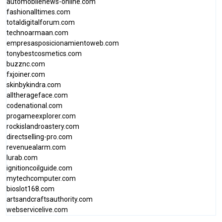
automobilenews-online.com
fashionalltimes.com
totaldigitalforum.com
technoarmaan.com
empresasposicionamientoweb.com
tonybestcosmetics.com
buzznc.com
fxjoiner.com
skinbykindra.com
alltherageface.com
codenational.com
progameexplorer.com
rockislandroastery.com
directselling-pro.com
revenuealarm.com
lurab.com
ignitioncoilguide.com
mytechcomputer.com
bioslot168.com
artsandcraftsauthority.com
webservicelive.com