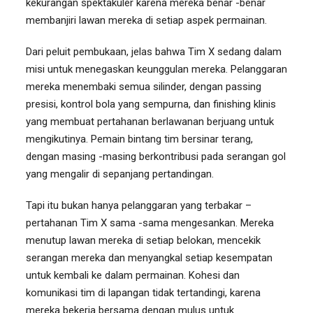
kekurangan spektakuler karena mereka benar -benar
membanjiri lawan mereka di setiap aspek permainan.
Dari peluit pembukaan, jelas bahwa Tim X sedang dalam
misi untuk menegaskan keunggulan mereka. Pelanggaran
mereka menembaki semua silinder, dengan passing
presisi, kontrol bola yang sempurna, dan finishing klinis
yang membuat pertahanan berlawanan berjuang untuk
mengikutinya. Pemain bintang tim bersinar terang,
dengan masing -masing berkontribusi pada serangan gol
yang mengalir di sepanjang pertandingan.
Tapi itu bukan hanya pelanggaran yang terbakar –
pertahanan Tim X sama -sama mengesankan. Mereka
menutup lawan mereka di setiap belokan, mencekik
serangan mereka dan menyangkal setiap kesempatan
untuk kembali ke dalam permainan. Kohesi dan
komunikasi tim di lapangan tidak tertandingi, karena
mereka bekerja bersama dengan mulus untuk