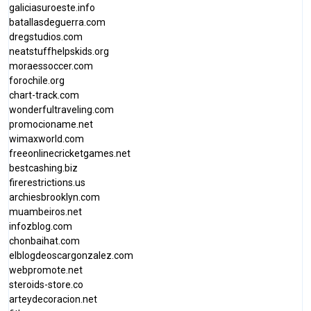
galiciasuroeste.info
batallasdeguerra.com
dregstudios.com
neatstuffhelpskids.org
moraessoccer.com
forochile.org
chart-track.com
wonderfultraveling.com
promocioname.net
wimaxworld.com
freeonlinecricketgames.net
bestcashing.biz
firerestrictions.us
archiesbrooklyn.com
muambeiros.net
infozblog.com
chonbaihat.com
elblogdeoscargonzalez.com
webpromote.net
steroids-store.co
arteydecoracion.net