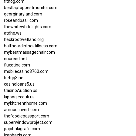
fithog.com
bestlaptopbestmonitor.com
georginaryland.com
roseandbasil.com
thewhitewhitelights.com
atdhe.ws
heckrodtwetland.org
halfheardinthestillness.com
mybestmassagechair.com
ericreed.net
fluxetine.com
mobilecasino8760.com
betqq3.net
casinoloans5.us
CasinoAuction.us
kipooglecouk.us
mykitchennhome.com
aumoulinvert.com
thefoodiepassport.com
superwindowproject.com
papibakigrafo.com
icanhazjs.com