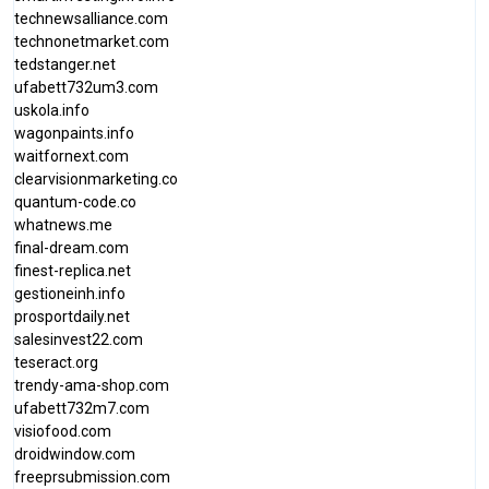
technewsalliance.com
technonetmarket.com
tedstanger.net
ufabett732um3.com
uskola.info
wagonpaints.info
waitfornext.com
clearvisionmarketing.co
quantum-code.co
whatnews.me
final-dream.com
finest-replica.net
gestioneinh.info
prosportdaily.net
salesinvest22.com
teseract.org
trendy-ama-shop.com
ufabett732m7.com
visiofood.com
droidwindow.com
freeprsubmission.com