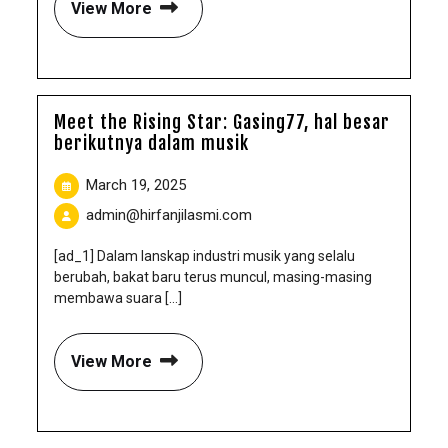
View More
Meet the Rising Star: Gasing77, hal besar
berikutnya dalam musik
March 19, 2025
admin@hirfanjilasmi.com
[ad_1] Dalam lanskap industri musik yang selalu
berubah, bakat baru terus muncul, masing-masing
membawa suara [...]
View More