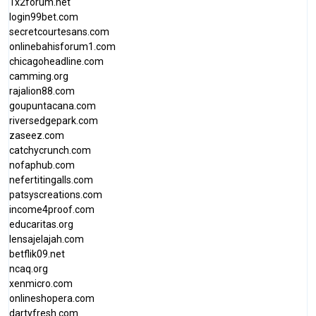
1x2forum.net
login99bet.com
secretcourtesans.com
onlinebahisforum1.com
chicagoheadline.com
camming.org
rajalion88.com
goupuntacana.com
riversedgepark.com
zaseez.com
catchycrunch.com
nofaphub.com
nefertitingalls.com
patsyscreations.com
income4proof.com
educaritas.org
lensajelajah.com
betflik09.net
ncaq.org
xenmicro.com
onlineshopera.com
dartyfresh.com