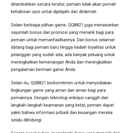
ditambahkan secara teratur, pemain tidak akan pernah
kehabisan opsi untuk dijelajahi dan dinikmati.
Selain berbagai pilihan game, QQ8821 juga menawarkan
sejumlah bonus dan promosi yang menarik bagi para
pemain untuk memanfaatkannya. Dari bonus selamat
datang bagi pemain baru hingga hadiah loyalitas untuk
pelanggan yang sudah ada, ada banyak peluang untuk
meningkatkan kemenangan Anda dan meningkatkan
pengalaman bermain game Anda.
Selain itu, QQ8821 berkomitmen untuk menyediakan
lingkungan game yang aman dan aman bagi para
pemainnya. Dengan teknologi enkripsi canggih dan
langkah-langkah keamanan yang ketat, pemain dapat
yakin bahwa informasi pribadi dan keuangan mereka
selalu dilindungi.