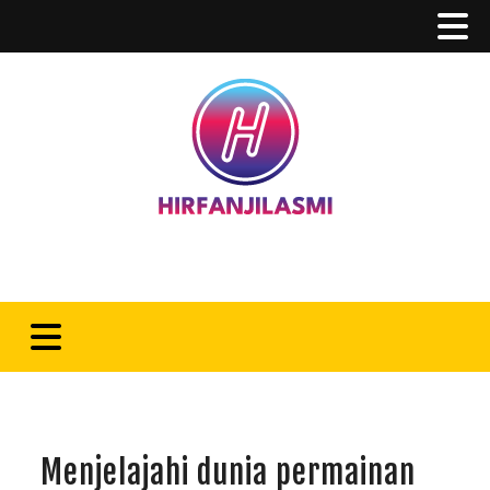
Menjelajahi dunia permainan