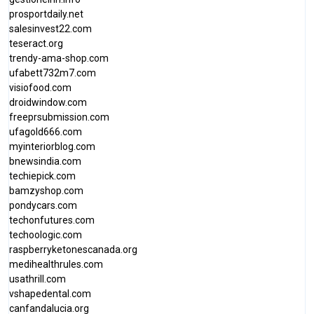
prosportdaily.net
salesinvest22.com
teseract.org
trendy-ama-shop.com
ufabett732m7.com
visiofood.com
droidwindow.com
freeprsubmission.com
ufagold666.com
myinteriorblog.com
bnewsindia.com
techiepick.com
bamzyshop.com
pondycars.com
techonfutures.com
techoologic.com
raspberryketonescanada.org
medihealthrules.com
usathrill.com
vshapedental.com
canfandalucia.org