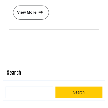
View More
Search
Search