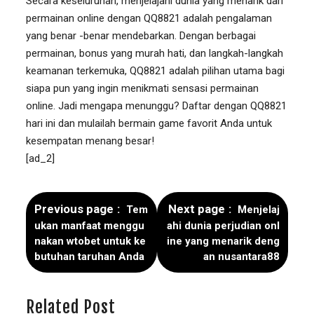
Secara keseluruhan, menjelajahi dunia yang menarik dari
permainan online dengan QQ8821 adalah pengalaman
yang benar -benar mendebarkan. Dengan berbagai
permainan, bonus yang murah hati, dan langkah-langkah
keamanan terkemuka, QQ8821 adalah pilihan utama bagi
siapa pun yang ingin menikmati sensasi permainan
online. Jadi mengapa menunggu? Daftar dengan QQ8821
hari ini dan mulailah bermain game favorit Anda untuk
kesempatan menang besar!
[ad_2]
Previous page
Next page
Tem
Menjelaj
ukan manfaat menggu
ahi dunia perjudian onl
nakan wtobet untuk ke
ine yang menarik deng
butuhan taruhan Anda
an nusantara88
Related Post