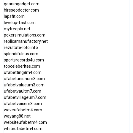
gearsngadget.com
hireseodoctor.com
lapsfit.com
levelup-fast.com
mytreepla.net
pokersimulations.com
replicamanufactory.net
rezultate-loto.info
splendifulous.com
sportsrecords4u.com
topceleberites.com
ufabetting8m4.com
ufabetunionum3.com
ufabetvalueum3.com
ufabetvaultm7.com
ufabetvillageum7.com
ufabetvoicem3.com
waveufabetm4.com
wayang88.net
websiteufabetm4.com
whiteufabetm4.com