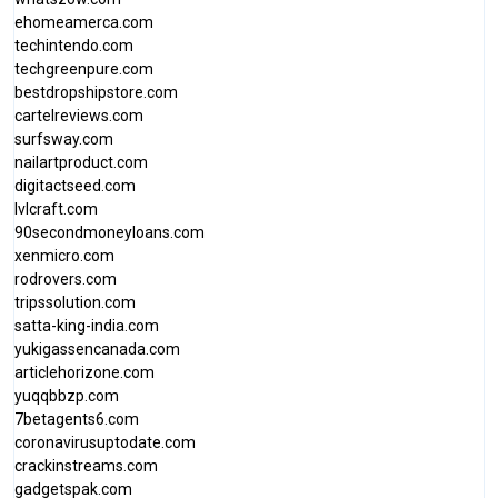
ehomeamerca.com
techintendo.com
techgreenpure.com
bestdropshipstore.com
cartelreviews.com
surfsway.com
nailartproduct.com
digitactseed.com
lvlcraft.com
90secondmoneyloans.com
xenmicro.com
rodrovers.com
tripssolution.com
satta-king-india.com
yukigassencanada.com
articlehorizone.com
yuqqbbzp.com
7betagents6.com
coronavirusuptodate.com
crackinstreams.com
gadgetspak.com