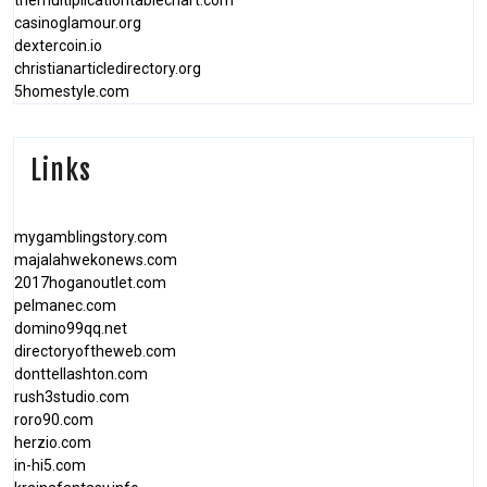
themultiplicationtablechart.com
casinoglamour.org
dextercoin.io
christianarticledirectory.org
5homestyle.com
Links
mygamblingstory.com
majalahwekonews.com
2017hoganoutlet.com
pelmanec.com
domino99qq.net
directoryoftheweb.com
donttellashton.com
rush3studio.com
roro90.com
herzio.com
in-hi5.com