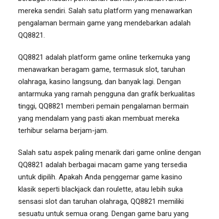
mereka sendiri. Salah satu platform yang menawarkan
pengalaman bermain game yang mendebarkan adalah
QQ8821.
QQ8821 adalah platform game online terkemuka yang
menawarkan beragam game, termasuk slot, taruhan
olahraga, kasino langsung, dan banyak lagi. Dengan
antarmuka yang ramah pengguna dan grafik berkualitas
tinggi, QQ8821 memberi pemain pengalaman bermain
yang mendalam yang pasti akan membuat mereka
terhibur selama berjam-jam.
Salah satu aspek paling menarik dari game online dengan
QQ8821 adalah berbagai macam game yang tersedia
untuk dipilih. Apakah Anda penggemar game kasino
klasik seperti blackjack dan roulette, atau lebih suka
sensasi slot dan taruhan olahraga, QQ8821 memiliki
sesuatu untuk semua orang. Dengan game baru yang