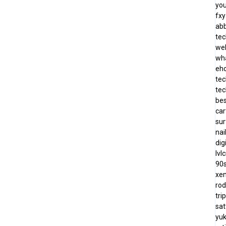
yo
fxy
ab
tec
web
wh
eh
te
te
bes
car
su
nai
dig
lvl
90
xe
ro
tri
sat
yu