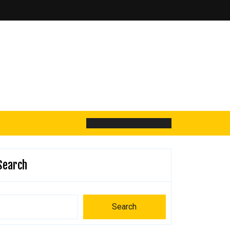
Search
Search