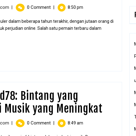
i.com
0 Comment
|
|
8:50 pm
uk perjudian online. Salah satu pemain terbaru dalam
d78: Bintang yang
i Musik yang Meningkat
i.com
0 Comment
|
|
8:49 am