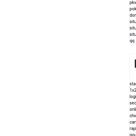
pk
pok
do
sit
sit
sit
qq
st
1x
log
se
on
ch
ca
raj
go