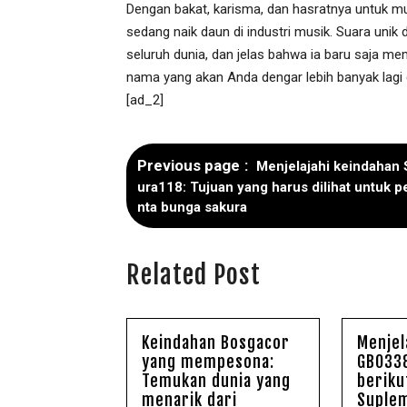
Dengan bakat, karisma, dan hasratnya untuk m
sedang naik daun di industri musik. Suara unik
seluruh dunia, dan jelas bahwa ia baru saja m
nama yang akan Anda dengar lebih banyak lagi
[ad_2]
Previous page
Menjelajahi keindahan 
ura118: Tujuan yang harus dilihat untuk p
nta bunga sakura
Related Post
Keindahan Bosgacor
Menjel
yang mempesona:
GBO338
Temukan dunia yang
beriku
menarik dari
Suple