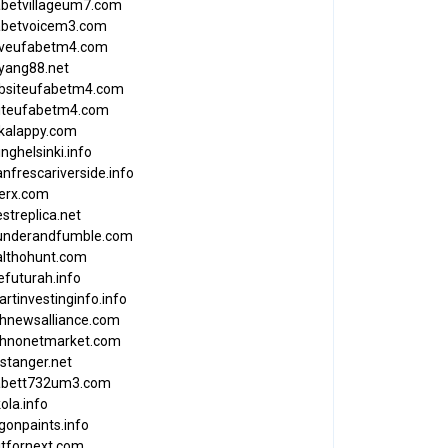
abetvillageum7.com
abetvoicem3.com
veufabetm4.com
yang88.net
bsiteufabetm4.com
iteufabetm4.com
kalappy.com
inghelsinki.info
nfrescariverside.info
lerx.com
estreplica.net
ounderandfumble.com
althohunt.com
efuturah.info
rtinvestinginfo.info
chnewsalliance.com
chnonetmarket.com
stanger.net
abett732um3.com
ola.info
onpaints.info
tfornext.com