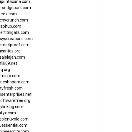
upuntacana.com
ersedgepark.com
seez.com
tchycrunch.com
faphub.com
ertitingalls.com
syscreations.com
come4proof.com
caritas.org
sajelajah.com
flik09.net
q.org
nmicro.com
lineshopera.com
tyfresh.com
isenterprises.net
oftwarefree.org
lylinking.com
afyx.com
colenuvole.com
uessential.com
hloveamity.com