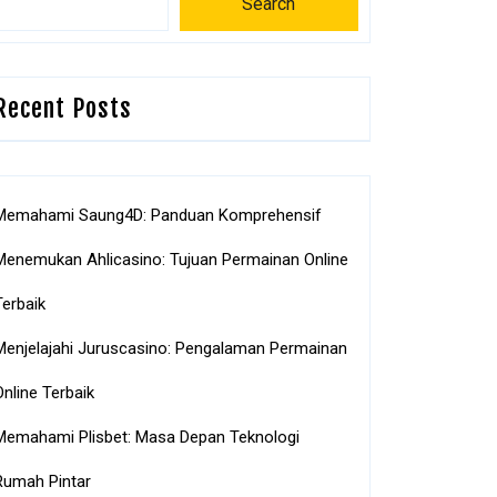
Search
Recent Posts
Memahami Saung4D: Panduan Komprehensif
Menemukan Ahlicasino: Tujuan Permainan Online
Terbaik
Menjelajahi Juruscasino: Pengalaman Permainan
Online Terbaik
Memahami Plisbet: Masa Depan Teknologi
Rumah Pintar