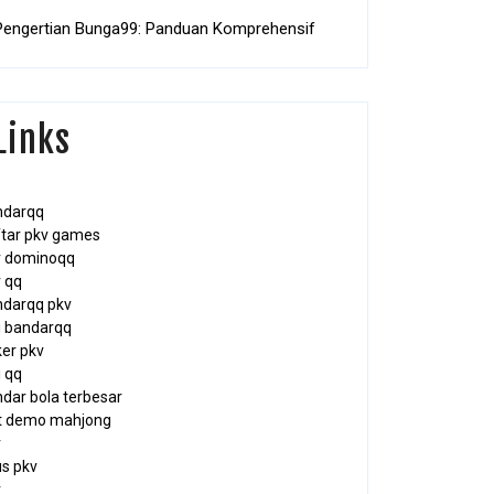
Pengertian Bunga99: Panduan Komprehensif
Links
ndarqq
tar pkv games
v dominoqq
 qq
ndarqq pkv
i bandarqq
er pkv
i qq
dar bola terbesar
ot demo mahjong
v
us pkv
v