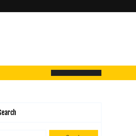
Search