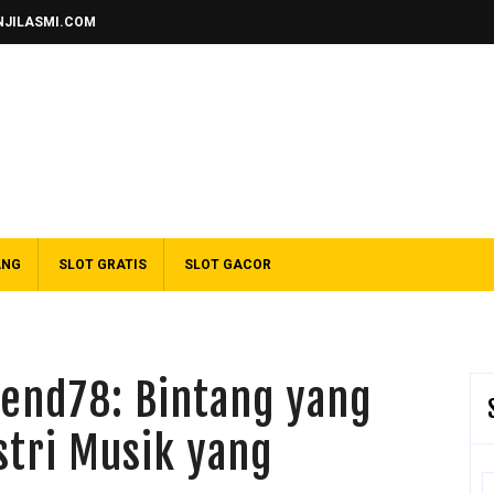
NJILASMI.COM
ANG
SLOT GRATIS
SLOT GACOR
end78: Bintang yang
stri Musik yang