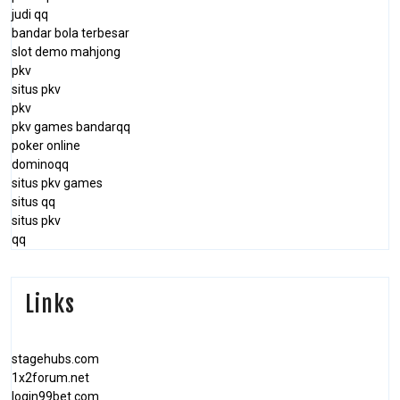
judi qq
bandar bola terbesar
slot demo mahjong
pkv
situs pkv
pkv
pkv games bandarqq
poker online
dominoqq
situs pkv games
situs qq
situs pkv
qq
Links
stagehubs.com
1x2forum.net
login99bet.com