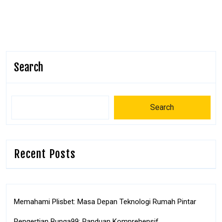
Search
Search
Recent Posts
Memahami Plisbet: Masa Depan Teknologi Rumah Pintar
Pengertian Bunga99: Panduan Komprehensif