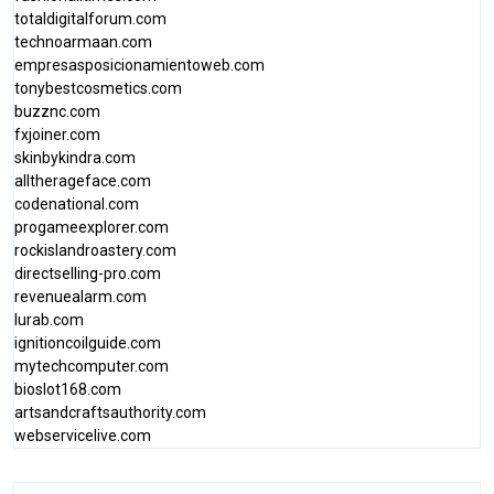
totaldigitalforum.com
technoarmaan.com
empresasposicionamientoweb.com
tonybestcosmetics.com
buzznc.com
fxjoiner.com
skinbykindra.com
alltherageface.com
codenational.com
progameexplorer.com
rockislandroastery.com
directselling-pro.com
revenuealarm.com
lurab.com
ignitioncoilguide.com
mytechcomputer.com
bioslot168.com
artsandcraftsauthority.com
webservicelive.com