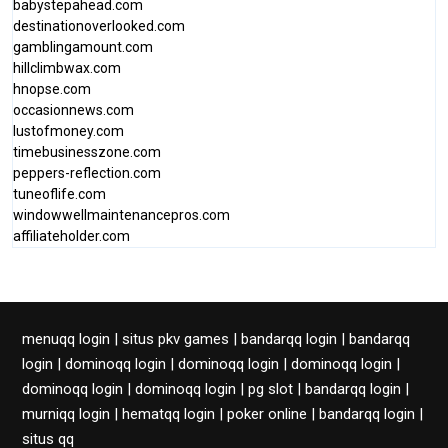
babystepahead.com
destinationoverlooked.com
gamblingamount.com
hillclimbwax.com
hnopse.com
occasionnews.com
lustofmoney.com
timebusinesszone.com
peppers-reflection.com
tuneoflife.com
windowwellmaintenancepros.com
affiliateholder.com
menuqq login
|
situs pkv games
|
bandarqq login
|
bandarqq
login
|
dominoqq login
|
dominoqq login
|
dominoqq login
|
dominoqq login
|
dominoqq login
|
pg slot
|
bandarqq login
|
murniqq login
|
hematqq login
|
poker online
|
bandarqq login
|
situs qq