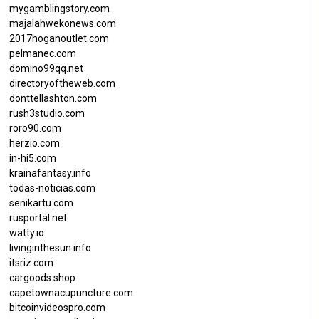
mygamblingstory.com
majalahwekonews.com
2017hoganoutlet.com
pelmanec.com
domino99qq.net
directoryoftheweb.com
donttellashton.com
rush3studio.com
roro90.com
herzio.com
in-hi5.com
krainafantasy.info
todas-noticias.com
senikartu.com
rusportal.net
watty.io
livinginthesun.info
itsriz.com
cargoods.shop
capetownacupuncture.com
bitcoinvideospro.com