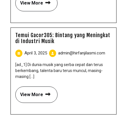
View More
Temui Gacor305: Bintang yang Meningkat
di Industri Musik
April 3, 2025
admin@hirfanjilasmi.com
[ad_1] Di dunia musik yang serba cepat dan terus
berkembang, talenta baru terus muncul, masing-
masing [...]
View More