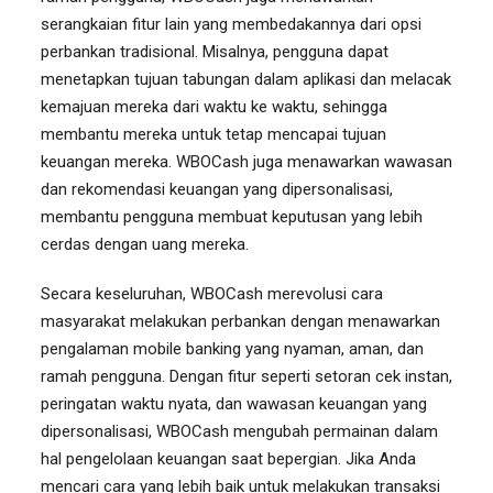
serangkaian fitur lain yang membedakannya dari opsi
perbankan tradisional. Misalnya, pengguna dapat
menetapkan tujuan tabungan dalam aplikasi dan melacak
kemajuan mereka dari waktu ke waktu, sehingga
membantu mereka untuk tetap mencapai tujuan
keuangan mereka. WBOCash juga menawarkan wawasan
dan rekomendasi keuangan yang dipersonalisasi,
membantu pengguna membuat keputusan yang lebih
cerdas dengan uang mereka.
Secara keseluruhan, WBOCash merevolusi cara
masyarakat melakukan perbankan dengan menawarkan
pengalaman mobile banking yang nyaman, aman, dan
ramah pengguna. Dengan fitur seperti setoran cek instan,
peringatan waktu nyata, dan wawasan keuangan yang
dipersonalisasi, WBOCash mengubah permainan dalam
hal pengelolaan keuangan saat bepergian. Jika Anda
mencari cara yang lebih baik untuk melakukan transaksi