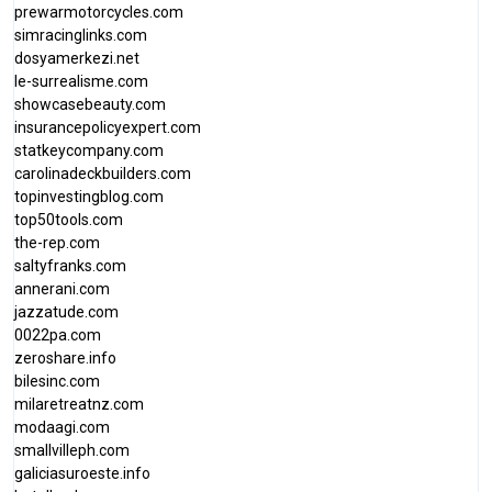
prewarmotorcycles.com
simracinglinks.com
dosyamerkezi.net
le-surrealisme.com
showcasebeauty.com
insurancepolicyexpert.com
statkeycompany.com
carolinadeckbuilders.com
topinvestingblog.com
top50tools.com
the-rep.com
saltyfranks.com
annerani.com
jazzatude.com
0022pa.com
zeroshare.info
bilesinc.com
milaretreatnz.com
modaagi.com
smallvilleph.com
galiciasuroeste.info