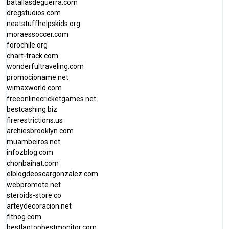
batallasdeguerra.com
dregstudios.com
neatstuffhelpskids.org
moraessoccer.com
forochile.org
chart-track.com
wonderfultraveling.com
promocioname.net
wimaxworld.com
freeonlinecricketgames.net
bestcashing.biz
firerestrictions.us
archiesbrooklyn.com
muambeiros.net
infozblog.com
chonbaihat.com
elblogdeoscargonzalez.com
webpromote.net
steroids-store.co
arteydecoracion.net
fithog.com
bestlaptopbestmonitor.com