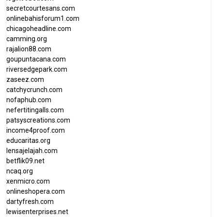
secretcourtesans.com
onlinebahisforum1.com
chicagoheadline.com
camming.org
rajalion88.com
goupuntacana.com
riversedgepark.com
zaseez.com
catchycrunch.com
nofaphub.com
nefertitingalls.com
patsyscreations.com
income4proof.com
educaritas.org
lensajelajah.com
betflik09.net
ncaq.org
xenmicro.com
onlineshopera.com
dartyfresh.com
lewisenterprises.net