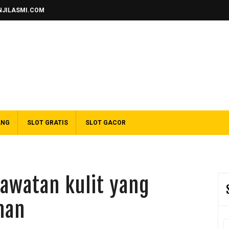
NJILASMI.COM
ANG
SLOT GRATIS
SLOT GACOR
awatan kulit yang
nan