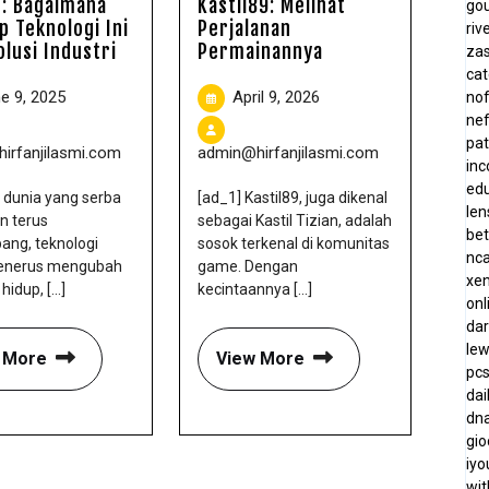
: Bagaimana
Kastil89: Melihat
go
p Teknologi Ini
Perjalanan
riv
lusi Industri
Permainannya
za
ca
e 9, 2025
April 9, 2026
no
nef
pat
irfanjilasmi.com
admin@hirfanjilasmi.com
in
edu
i dunia yang serba
[ad_1] Kastil89, juga dikenal
len
n terus
sebagai Kastil Tizian, adalah
bet
ng, teknologi
sosok terkenal di komunitas
nca
enerus mengubah
game. Dengan
xe
hidup, [...]
kecintaannya [...]
on
dar
lew
 More
View More
pcs
dai
dn
gio
iyo
wit