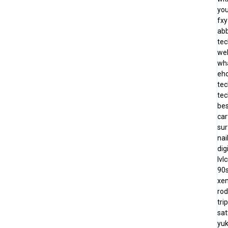
yo
fxy
ab
tec
web
wh
eh
te
te
bes
car
su
nai
dig
lvl
90
xe
ro
tri
sat
yu