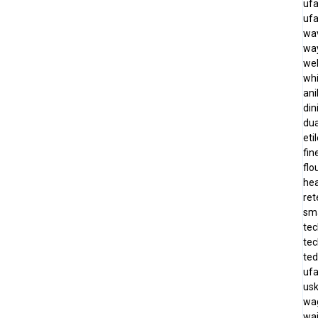
uf
uf
wa
wa
we
wh
ani
din
dua
eti
fin
fl
he
ret
sma
te
te
ted
uf
usk
wag
wai