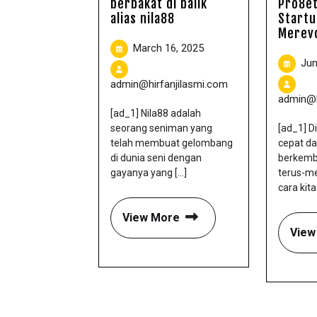
berbakat di balik
Pro8et
alias nila88
Startu
Merevo
March 16, 2025
Jun
admin@hirfanjilasmi.com
admin@h
[ad_1] Nila88 adalah
seorang seniman yang
[ad_1] D
telah membuat gelombang
cepat da
di dunia seni dengan
berkemba
gayanya yang [...]
terus-m
cara kita 
View More
View