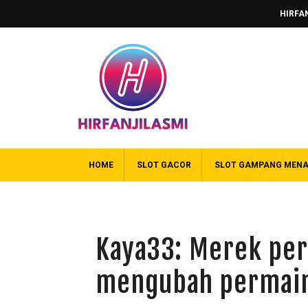
HIRFA
HOME
SLOT GACOR
SLOT GAMPANG MEN
Kaya33: Merek per
mengubah permai