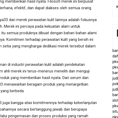
ng memberikan hasil nyata. Filosofi merek ini berpusat
rhana, efektif, dan dapat diakses oleh semua orang.
33 dari merek perawatan kulit lainnya adalah fokusnya
. Merek ini percaya pada kekuatan alam untuk
a itu semua produknya dibuat dengan bahan-bahan alami
ya. Komitmen terhadap perawatan kulit yang bersih ini
setia yang menghargai dedikasi merek tersebut dalam
ba
daf
pk
n di industri perawatan kulit adalah pendekatan
pkv
 ahli merek ini terus-menerus meneliti dan menguji
ba
roduk yang memberikan hasil nyata. Dari serum dan
jud
pok
a33 menawarkan beragam produk yang menargetkan
jud
t yang berbeda.
ban
sl
a33 juga bangga atas komitmennya terhadap keberlanjutan
pk
n-bahannya secara bertanggung jawab dan berupaya
sit
lalui pengemasan dan proses produksi yang ramah
pk