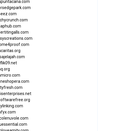
upuntacana.com
ersedgepark.com
seez.com
tchycrunch.com
faphub.com
ertitingalls.com
syscreations.com
come4proof.com
caritas.org
sajelajah.com
flik09.net
q.org
nmicro.com
lineshopera.com
tyfresh.com
isenterprises.net
oftwarefree.org
lylinking.com
afyx.com
colenuvole.com
uessential.com
hloveamity.com