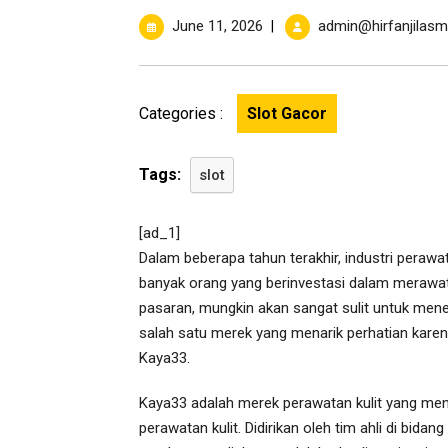
June 11, 2026
admin@hirfanjilasm
|
Categories :
Slot Gacor
Tags:
slot
[ad_1]
Dalam beberapa tahun terakhir, industri perawa
banyak orang yang berinvestasi dalam merawat
pasaran, mungkin akan sangat sulit untuk me
salah satu merek yang menarik perhatian karena
Kaya33.
Kaya33 adalah merek perawatan kulit yang me
perawatan kulit. Didirikan oleh tim ahli di bida