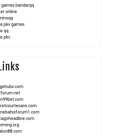
v games bandarqq
er online
minoqq
us pkv games
us qq
us pkv
Links
agehubs.com
2forum.net
in99bet.com
cretcourtesans.com
linebahisforum1.com
icagoheadline.com
mming.org
alion88.com