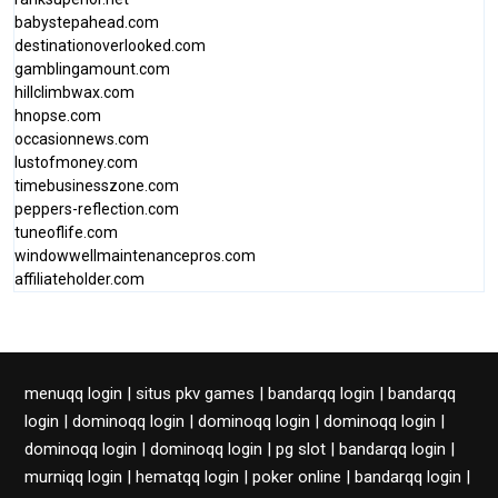
babystepahead.com
destinationoverlooked.com
gamblingamount.com
hillclimbwax.com
hnopse.com
occasionnews.com
lustofmoney.com
timebusinesszone.com
peppers-reflection.com
tuneoflife.com
windowwellmaintenancepros.com
affiliateholder.com
menuqq login
|
situs pkv games
|
bandarqq login
|
bandarqq
login
|
dominoqq login
|
dominoqq login
|
dominoqq login
|
dominoqq login
|
dominoqq login
|
pg slot
|
bandarqq login
|
murniqq login
|
hematqq login
|
poker online
|
bandarqq login
|