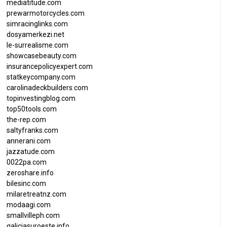
mediatitude.com
prewarmotorcycles.com
simracinglinks.com
dosyamerkezi.net
le-surrealisme.com
showcasebeauty.com
insurancepolicyexpert.com
statkeycompany.com
carolinadeckbuilders.com
topinvestingblog.com
top50tools.com
the-rep.com
saltyfranks.com
annerani.com
jazzatude.com
0022pa.com
zeroshare.info
bilesinc.com
milaretreatnz.com
modaagi.com
smallvilleph.com
galiciasuroeste.info