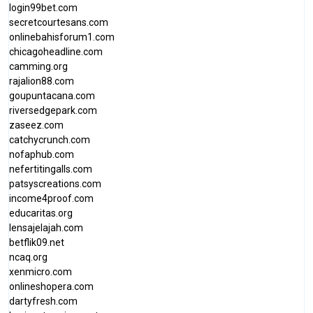
login99bet.com
secretcourtesans.com
onlinebahisforum1.com
chicagoheadline.com
camming.org
rajalion88.com
goupuntacana.com
riversedgepark.com
zaseez.com
catchycrunch.com
nofaphub.com
nefertitingalls.com
patsyscreations.com
income4proof.com
educaritas.org
lensajelajah.com
betflik09.net
ncaq.org
xenmicro.com
onlineshopera.com
dartyfresh.com