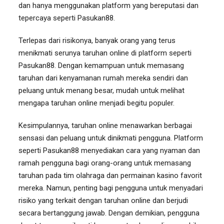
dan hanya menggunakan platform yang bereputasi dan
tepercaya seperti Pasukan88.
Terlepas dari risikonya, banyak orang yang terus
menikmati serunya taruhan online di platform seperti
Pasukan88. Dengan kemampuan untuk memasang
taruhan dari kenyamanan rumah mereka sendiri dan
peluang untuk menang besar, mudah untuk melihat
mengapa taruhan online menjadi begitu populer.
Kesimpulannya, taruhan online menawarkan berbagai
sensasi dan peluang untuk dinikmati pengguna. Platform
seperti Pasukan88 menyediakan cara yang nyaman dan
ramah pengguna bagi orang-orang untuk memasang
taruhan pada tim olahraga dan permainan kasino favorit
mereka. Namun, penting bagi pengguna untuk menyadari
risiko yang terkait dengan taruhan online dan berjudi
secara bertanggung jawab. Dengan demikian, pengguna