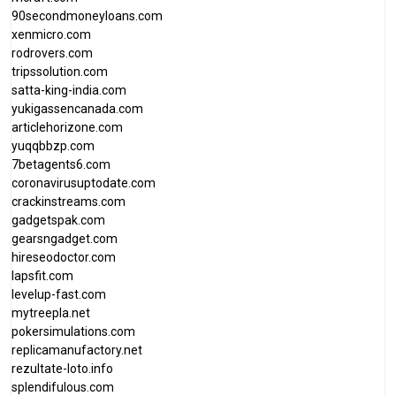
90secondmoneyloans.com
xenmicro.com
rodrovers.com
tripssolution.com
satta-king-india.com
yukigassencanada.com
articlehorizone.com
yuqqbbzp.com
7betagents6.com
coronavirusuptodate.com
crackinstreams.com
gadgetspak.com
gearsngadget.com
hireseodoctor.com
lapsfit.com
levelup-fast.com
mytreepla.net
pokersimulations.com
replicamanufactory.net
rezultate-loto.info
splendifulous.com