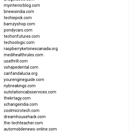
myinteriorblog.com
bnewsindia.com
techiepick.com
bamzyshop.com
pondycars.com
techonfutures.com
techoologic.com
raspberryketonescanada.org
medihealthrules.com
usathrill.com
vshapedental.com
canfandalucia.org
yourengineguide.com
nybreakings.com
outstationcabsservices.com
thekrtagy.com
xchangeindia.com
coolmicrotech.com
dreamhousehack.com
the-techteacher.com
automobilenews-online.com