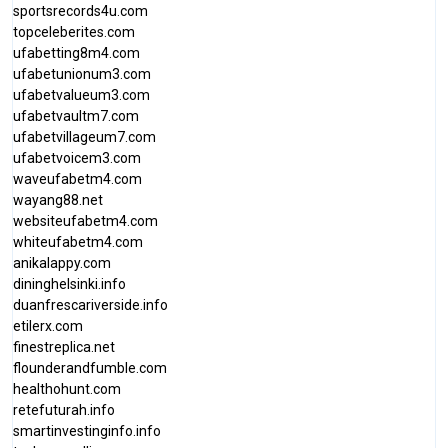
sportsrecords4u.com
topceleberites.com
ufabetting8m4.com
ufabetunionum3.com
ufabetvalueum3.com
ufabetvaultm7.com
ufabetvillageum7.com
ufabetvoicem3.com
waveufabetm4.com
wayang88.net
websiteufabetm4.com
whiteufabetm4.com
anikalappy.com
dininghelsinki.info
duanfrescariverside.info
etilerx.com
finestreplica.net
flounderandfumble.com
healthohunt.com
retefuturah.info
smartinvestinginfo.info