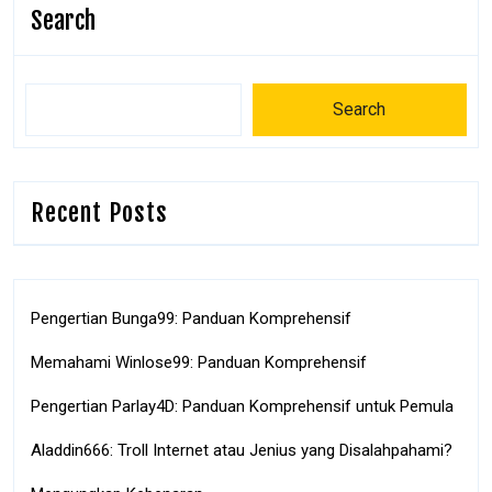
Search
Search
Recent Posts
Pengertian Bunga99: Panduan Komprehensif
Memahami Winlose99: Panduan Komprehensif
Pengertian Parlay4D: Panduan Komprehensif untuk Pemula
Aladdin666: Troll Internet atau Jenius yang Disalahpahami?