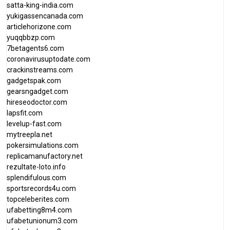
satta-king-india.com
yukigassencanada.com
articlehorizone.com
yuqqbbzp.com
7betagents6.com
coronavirusuptodate.com
crackinstreams.com
gadgetspak.com
gearsngadget.com
hireseodoctor.com
lapsfit.com
levelup-fast.com
mytreepla.net
pokersimulations.com
replicamanufactory.net
rezultate-loto.info
splendifulous.com
sportsrecords4u.com
topceleberites.com
ufabetting8m4.com
ufabetunionum3.com