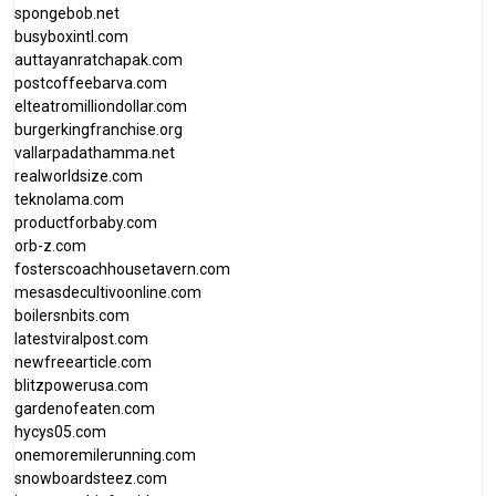
spongebob.net
busyboxintl.com
auttayanratchapak.com
postcoffeebarva.com
elteatromilliondollar.com
burgerkingfranchise.org
vallarpadathamma.net
realworldsize.com
teknolama.com
productforbaby.com
orb-z.com
fosterscoachhousetavern.com
mesasdecultivoonline.com
boilersnbits.com
latestviralpost.com
newfreearticle.com
blitzpowerusa.com
gardenofeaten.com
hycys05.com
onemoremilerunning.com
snowboardsteez.com