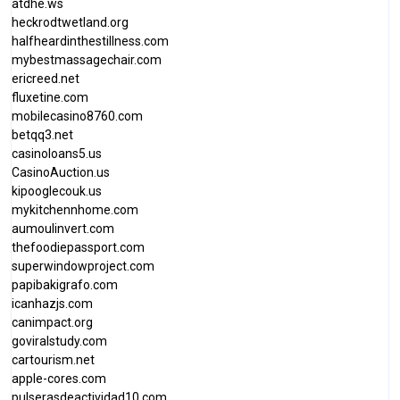
atdhe.ws
heckrodtwetland.org
halfheardinthestillness.com
mybestmassagechair.com
ericreed.net
fluxetine.com
mobilecasino8760.com
betqq3.net
casinoloans5.us
CasinoAuction.us
kipooglecouk.us
mykitchennhome.com
aumoulinvert.com
thefoodiepassport.com
superwindowproject.com
papibakigrafo.com
icanhazjs.com
canimpact.org
goviralstudy.com
cartourism.net
apple-cores.com
pulserasdeactividad10.com