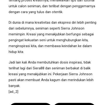
tentang proses kreatifnya, menawarkan tips dan tutorial
untuk calon seniman, dan terlibat dengan penggemarnya
dengan cara yang tulus dan otentik.
Di dunia di mana kreativitas dan ekspresi diri lebih penting
dari sebelumnya, seniman seperti Sierra Johnson
memimpin. Kreasi yang menakjubkan berfungsi sebagai
pengingat kekuatan seni untuk menghubungkan kita,
menginspirasi kita, dan membawa keindahan ke dalam
hidup kita.
Jadi lain kali Anda membutuhkan dosis inspirasi, tidak
terlihat lagi dari Siera88 dan seniman berbakat di balik
kreasi yang menakjubkan ini. Pekerjaan Sierra Johnson
pasti akan membuat Anda kagum dan merindukan lebih
banyak.
[ad_2]