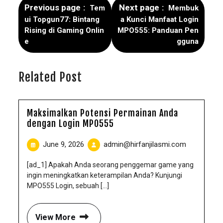
Previous page
Next page
Tem
Membuk
ui Topgun77: Bintang
a Kunci Manfaat Login
Rising di Gaming Onlin
MPO555: Panduan Pen
e
gguna
Related Post
Maksimalkan Potensi Permainan Anda
dengan Login MPO555
June 9, 2026
admin@hirfanjilasmi.com
[ad_1] Apakah Anda seorang penggemar game yang
ingin meningkatkan keterampilan Anda? Kunjungi
MPO555 Login, sebuah [...]
View More