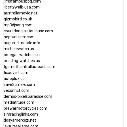
jimsfamousbbq.com
libertywalk-usa.com
australiamovie.net
gizmobird.co.uk
mp3djsong.com
coursdanglaistoulouse.com
neptunuslex.com
auguri-di-natale.info
michelewatch.us
omega--watches.us
breitling-watches.us
tgarnettcentrallautoads.com
fixadvert.com
autopluz.co
save3time-c.com
vexonhcf.com
demos-pixelsparadise.com
mediatitude.com
prewarmotorcycles.com
simracinglinks.com
dosyamerkezi.net
le-surrealisme.com