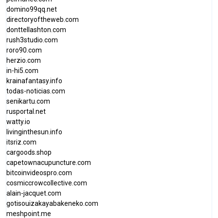
domino99qq.net
directoryoftheweb.com
donttellashton.com
rush3studio.com
roro90.com
herzio.com
in-hi5.com
krainafantasy.info
todas-noticias.com
senikartu.com
rusportal.net
watty.io
livinginthesun.info
itsriz.com
cargoods.shop
capetownacupuncture.com
bitcoinvideospro.com
cosmiccrowcollective.com
alain-jacquet.com
gotisouizakayabakeneko.com
meshpoint.me