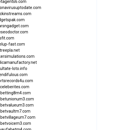
etagents6.com
ronavirusuptodate.com
ackinstreams.com
dgetspak.com
arsngadget.com
eseodoctor.com
sfit.com
elup-fast.com
reepla.net
ersimulations.com
licamanufactory.net
ultate-loto.info
endifulous.com
ortsrecords4u.com
celeberites.com
abetting8m4.com
abetunionum3.com
abetvalueum3.com
abetvaultm7.com
abetvillageum7.com
abetvoicem3.com
veufabetm4.com