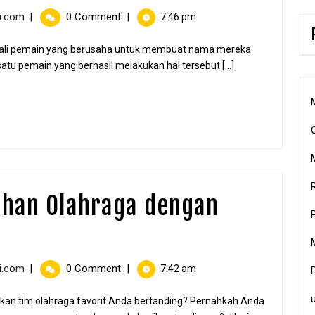
i.com
0 Comment
|
|
7:46 pm
satu pemain yang berhasil melakukan hal tersebut [...]
uhan Olahraga dengan
i.com
0 Comment
|
|
7:42 am