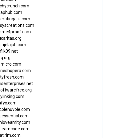
tchycrunch.com
faphub.com
ertitingalls.com
syscreations.com
come4proof.com
caritas.org
sajelajah.com
flik09.net
q.org
nmicro.com
lineshopera.com
tyfresh.com
isenterprises.net
oftwarefree.org
lylinking.com
afyx.com
colenuvole.com
uessential.com
hloveamity.com
ulearncode.com
atirim.com