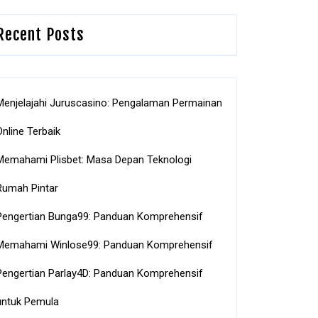
Recent Posts
Menjelajahi Juruscasino: Pengalaman Permainan
Online Terbaik
Memahami Plisbet: Masa Depan Teknologi
Rumah Pintar
Pengertian Bunga99: Panduan Komprehensif
Memahami Winlose99: Panduan Komprehensif
Pengertian Parlay4D: Panduan Komprehensif
untuk Pemula