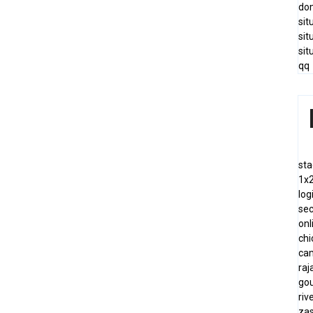
do
sit
sit
sit
qq
st
1x
log
se
on
ch
ca
raj
go
riv
za