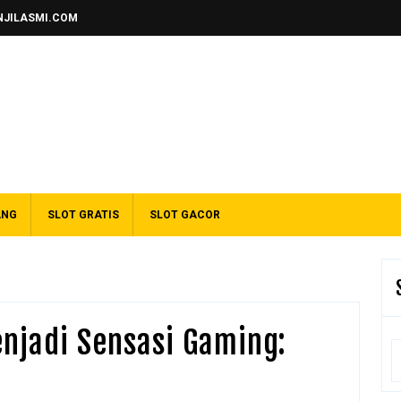
NJILASMI.COM
ANG
SLOT GRATIS
SLOT GACOR
njadi Sensasi Gaming: