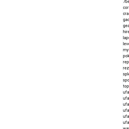
7b
co
cr
ga
ge
hir
lap
lev
myt
pok
rep
rez
spl
sp
top
uf
uf
uf
uf
uf
uf
wa