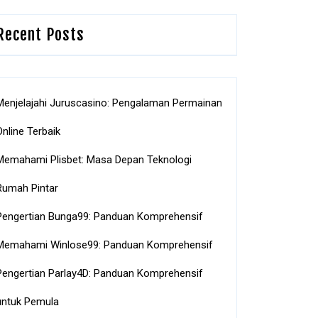
Recent Posts
Menjelajahi Juruscasino: Pengalaman Permainan
Online Terbaik
Memahami Plisbet: Masa Depan Teknologi
Rumah Pintar
Pengertian Bunga99: Panduan Komprehensif
Memahami Winlose99: Panduan Komprehensif
Pengertian Parlay4D: Panduan Komprehensif
untuk Pemula