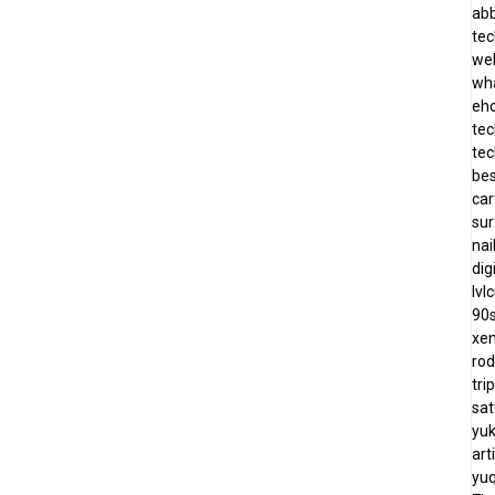
ab
tec
web
wh
eh
te
te
bes
car
su
nai
dig
lvl
90
xe
ro
tri
sat
yu
art
yu