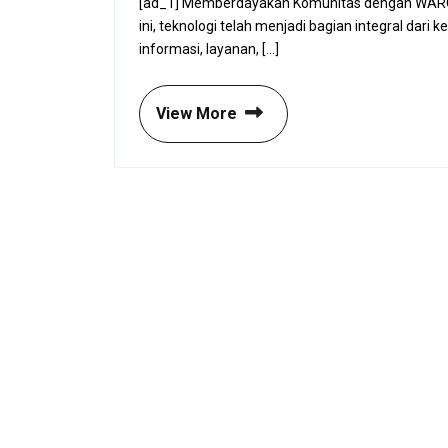
[ad_1] Memberdayakan Komunitas dengan WARGA123: Melihat lebih dekat pada platform Di era digital saat
ini, teknologi telah menjadi bagian integral dari
informasi, layanan, [...]
View More