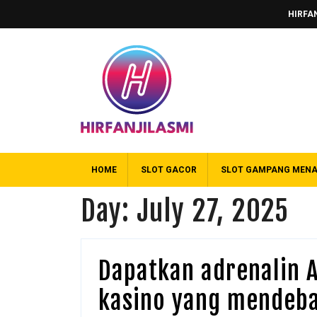
HIRFA
HOME
SLOT GACOR
SLOT GAMPANG MEN
Day:
July 27, 2025
Dapatkan adrenalin 
kasino yang mendeba