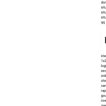
do
sit
sit
sit
qq
st
1x
log
se
on
ch
ca
raj
go
riv
za