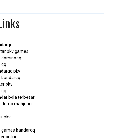
Links
ndarqq
tar pkv games
v dominoqq
 qq
ndarqq pkv
i bandarqq
er pkv
i qq
dar bola terbesar
ot demo mahjong
v
us pkv
v
v games bandarqq
er online