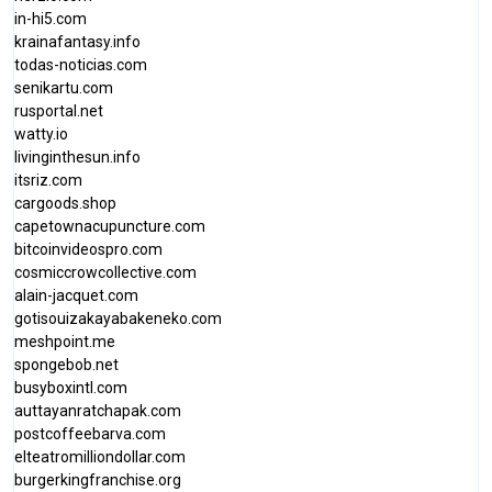
in-hi5.com
krainafantasy.info
todas-noticias.com
senikartu.com
rusportal.net
watty.io
livinginthesun.info
itsriz.com
cargoods.shop
capetownacupuncture.com
bitcoinvideospro.com
cosmiccrowcollective.com
alain-jacquet.com
gotisouizakayabakeneko.com
meshpoint.me
spongebob.net
busyboxintl.com
auttayanratchapak.com
postcoffeebarva.com
elteatromilliondollar.com
burgerkingfranchise.org