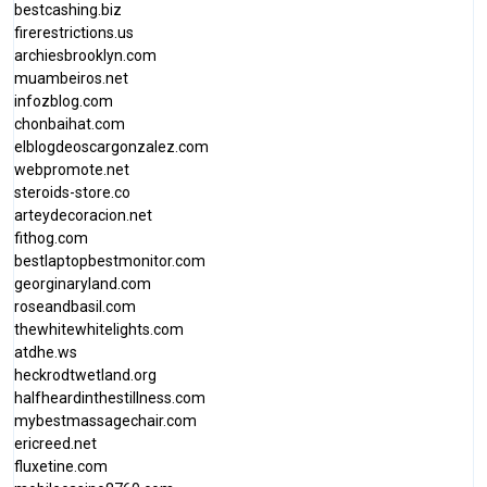
bestcashing.biz
firerestrictions.us
archiesbrooklyn.com
muambeiros.net
infozblog.com
chonbaihat.com
elblogdeoscargonzalez.com
webpromote.net
steroids-store.co
arteydecoracion.net
fithog.com
bestlaptopbestmonitor.com
georginaryland.com
roseandbasil.com
thewhitewhitelights.com
atdhe.ws
heckrodtwetland.org
halfheardinthestillness.com
mybestmassagechair.com
ericreed.net
fluxetine.com