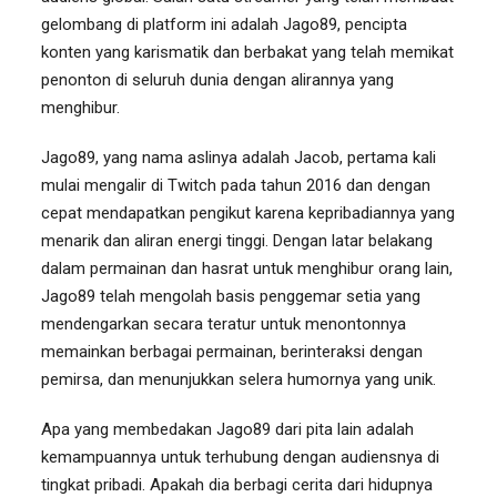
gelombang di platform ini adalah Jago89, pencipta
konten yang karismatik dan berbakat yang telah memikat
penonton di seluruh dunia dengan alirannya yang
menghibur.
Jago89, yang nama aslinya adalah Jacob, pertama kali
mulai mengalir di Twitch pada tahun 2016 dan dengan
cepat mendapatkan pengikut karena kepribadiannya yang
menarik dan aliran energi tinggi. Dengan latar belakang
dalam permainan dan hasrat untuk menghibur orang lain,
Jago89 telah mengolah basis penggemar setia yang
mendengarkan secara teratur untuk menontonnya
memainkan berbagai permainan, berinteraksi dengan
pemirsa, dan menunjukkan selera humornya yang unik.
Apa yang membedakan Jago89 dari pita lain adalah
kemampuannya untuk terhubung dengan audiensnya di
tingkat pribadi. Apakah dia berbagi cerita dari hidupnya