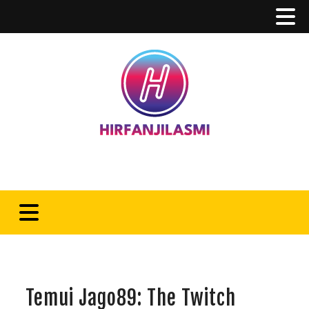
Temui Jago89: The Twitch