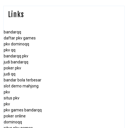
Links
bandarqq
daftar pkv games
pkv dominoqq
pkv qq
bandarqq pkv
judi bandarqq
poker pkv
judi qq
bandar bola terbesar
slot demo mahjong
pkv
situs pkv
pkv
pkv games bandarqq
poker online
dominoqq