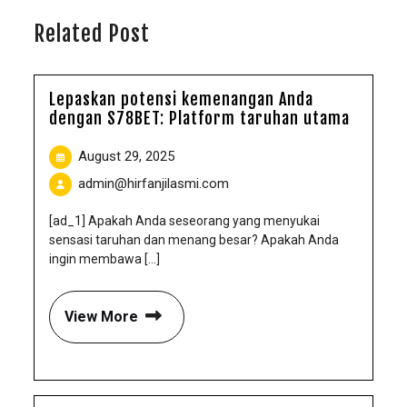
Related Post
Lepaskan potensi kemenangan Anda
dengan S78BET: Platform taruhan utama
August 29, 2025
admin@hirfanjilasmi.com
[ad_1] Apakah Anda seseorang yang menyukai
sensasi taruhan dan menang besar? Apakah Anda
ingin membawa [...]
View More