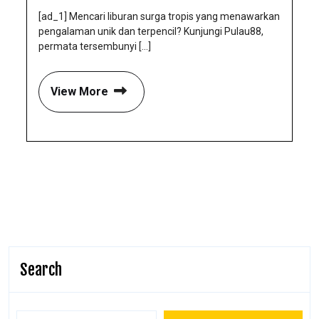
[ad_1] Mencari liburan surga tropis yang menawarkan
pengalaman unik dan terpencil? Kunjungi Pulau88,
permata tersembunyi [...]
View More
Search