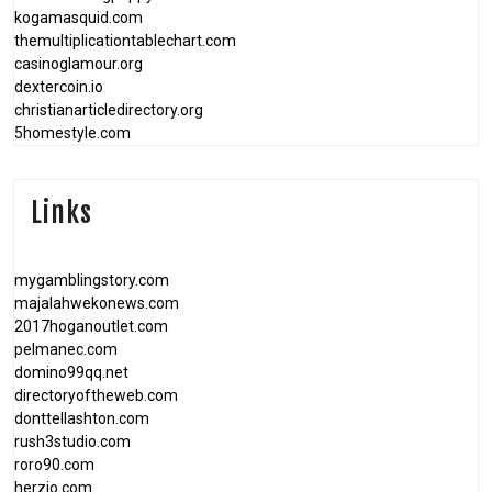
kogamasquid.com
themultiplicationtablechart.com
casinoglamour.org
dextercoin.io
christianarticledirectory.org
5homestyle.com
Links
mygamblingstory.com
majalahwekonews.com
2017hoganoutlet.com
pelmanec.com
domino99qq.net
directoryoftheweb.com
donttellashton.com
rush3studio.com
roro90.com
herzio.com