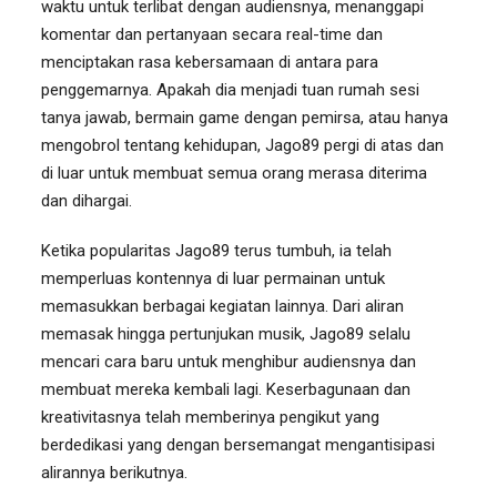
waktu untuk terlibat dengan audiensnya, menanggapi
komentar dan pertanyaan secara real-time dan
menciptakan rasa kebersamaan di antara para
penggemarnya. Apakah dia menjadi tuan rumah sesi
tanya jawab, bermain game dengan pemirsa, atau hanya
mengobrol tentang kehidupan, Jago89 pergi di atas dan
di luar untuk membuat semua orang merasa diterima
dan dihargai.
Ketika popularitas Jago89 terus tumbuh, ia telah
memperluas kontennya di luar permainan untuk
memasukkan berbagai kegiatan lainnya. Dari aliran
memasak hingga pertunjukan musik, Jago89 selalu
mencari cara baru untuk menghibur audiensnya dan
membuat mereka kembali lagi. Keserbagunaan dan
kreativitasnya telah memberinya pengikut yang
berdedikasi yang dengan bersemangat mengantisipasi
alirannya berikutnya.