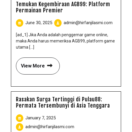
Temukan Kegembiraan AGB99: Platform
Permainan Premier
June 30, 2025
admin@hirfanjilasmi.com
[ad_1] Jika Anda adalah penggemar game online,
maka Anda harus memeriksa AGB99, platform game
utama [...]
View More
Rasakan Surga Tertinggi di Pulau88:
Permata Tersembunyi di Asia Tenggara
January 7, 2025
admin@hirfanjilasmi.com