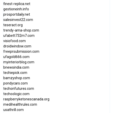
finest-replica.net
gestioneinh.info
prosportdaily.net
salesinvest22.com
teseract.org
trendy-ama-shop.com
ufabett732m7.com
visiofood.com
droidwindow.com
freeprsubmission.com
ufagold666.com
myinteriorblog.com
bnewsindia.com
techiepick.com
bamzyshop.com
pondycars.com
techonfutures.com
techoologic.com
raspberryketonescanada.org
medihealthrules.com
usathrill.com