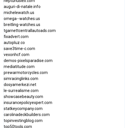
neptunuslex.com
auguri-di-natale.info
michelewatch.us
omega--watches.us
breitling-watches.us
tgarnettcentrallautoads.com
fixadvert.com
autopluz.co
save3time-c.com
vexonhcf.com
demos-pixelsparadise.com
mediatitude.com
prewarmotorcycles.com
simracinglinks.com
dosyamerkezi.net
le-surrealisme.com
showcasebeauty.com
insurancepolicyexpert.com
statkeycompany.com
carolinadeckbuilders.com
topinvestingblog.com
top50tools.com