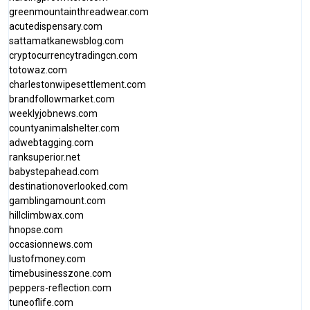
greenmountainthreadwear.com
acutedispensary.com
sattamatkanewsblog.com
cryptocurrencytradingcn.com
totowaz.com
charlestonwipesettlement.com
brandfollowmarket.com
weeklyjobnews.com
countyanimalshelter.com
adwebtagging.com
ranksuperior.net
babystepahead.com
destinationoverlooked.com
gamblingamount.com
hillclimbwax.com
hnopse.com
occasionnews.com
lustofmoney.com
timebusinesszone.com
peppers-reflection.com
tuneoflife.com