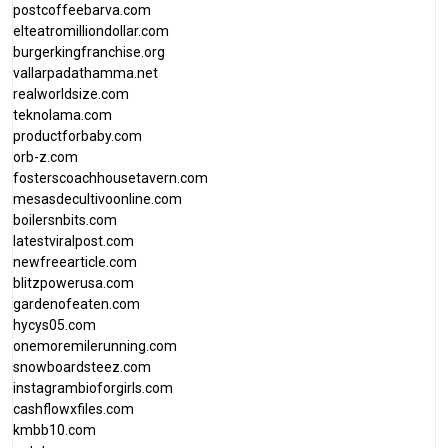
postcoffeebarva.com
elteatromilliondollar.com
burgerkingfranchise.org
vallarpadathamma.net
realworldsize.com
teknolama.com
productforbaby.com
orb-z.com
fosterscoachhousetavern.com
mesasdecultivoonline.com
boilersnbits.com
latestviralpost.com
newfreearticle.com
blitzpowerusa.com
gardenofeaten.com
hycys05.com
onemoremilerunning.com
snowboardsteez.com
instagrambioforgirls.com
cashflowxfiles.com
kmbb10.com