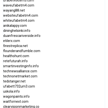
ufabetvoicem3.com
waveufabetm4.com
wayang88.net
websiteufabetm4.com
whiteufabetm4.com
anikalappy.com
dininghelsinki.info
duanfrescariverside.info
etilerx.com
finestreplica.net
flounderandfumble.com
healthohunt.com
retefuturah.info
smartinvestinginfo.info
technewsalliance.com
technonetmarket.com
tedstanger.net
ufabett732um3.com
uskola.info
wagonpaints.info
waitfornext.com
clearvisionmarketing.co