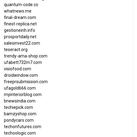
quantum-code.co
whatnews.me
final-dream.com
finest-replica.net
gestioneinh.info
prosportdaily.net
salesinvest22.com
teseract.org
trendy-ama-shop.com
ufabett732m7.com
visiofood.com
droidwindow.com
freeprsubmission.com
ufagold666.com
myinteriorblog.com
bnewsindia.com
techiepick.com
bamzyshop.com
pondycars.com
techonfutures.com
techoologic.com