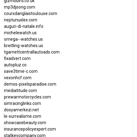
gizmobird.co.uk
mp3djsong.com
coursdanglaistoulouse.com
neptunuslex.com
auguri-di-natale.info
michelewatch.us
omega--watches.us
breitling-watches.us
tgarnettcentrallautoads.com
fixadvert.com
autopluz.co
save3time-c.com
vexonhcf.com
demos-pixelsparadise.com
mediatitude.com
prewarmotorcycles.com
simracinglinks.com
dosyamerkezi.net
le-surrealisme.com
showcasebeauty.com
insurancepolicyexpert.com
statkeycompany.com