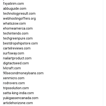
fxyatirim.com
abbuguide.com
technologyresult.com
webhostingoffers.org
whatszow.com
ehomeamerca.com
techintendo.com
techgreenpure.com
bestdropshipstore.com
cartelreviews.com
surfsway.com
nailartproduct.com
digitactseed.com
lvlcraft.com
90secondmoneyloans.com
xenmicro.com
rodrovers.com
tripssolution.com
satta-king-india.com
yukigassencanada.com
articlehorizone.com