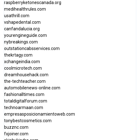
raspberryketonescanada.org
medihealthrules.com
usathrill.com
vshapedental.com
canfandalucia.org
yourengineguide.com
nybreakings.com
outstationcabsservices.com
thekrtagy.com
xchangeindia.com
coolmicrotech.com
dreamhousehack.com
the-techteacher.com
automobilenews-online.com
fashionalltimes.com
totaldigitalforum.com
technoarmaan.com
empresasposicionamientoweb.com
tonybestcosmetics.com
buzznc.com
fxjoiner.com