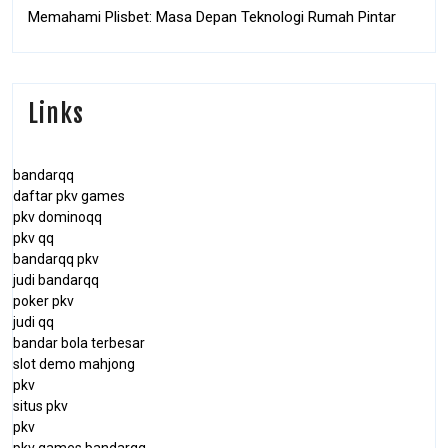
Memahami Plisbet: Masa Depan Teknologi Rumah Pintar
Links
bandarqq
daftar pkv games
pkv dominoqq
pkv qq
bandarqq pkv
judi bandarqq
poker pkv
judi qq
bandar bola terbesar
slot demo mahjong
pkv
situs pkv
pkv