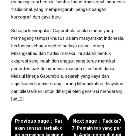
menginspirasi bentuk -bentuk tarian tradisional Indonesia
tradisional, yang mempengaruhi pengembangan
koreografi dan gaya baru.
Sebagai kesimpulan, Gapurabola adalah tarian yang
memegang tempat khusus dalam masyarakat Indonesia,
berfungsi sebagai simbol budaya orang -orang
Minangkabau dan tradisi mereka. Ini adalah bentuk
ekspresi yang indah dan anggun yang terus memikat
penonton baik di Indonesia maupun di seluruh dunia.
Melalui kinerja Gapurabola, sejarah yang kaya dan
signifikansi budaya orang -orang Minangkabau dirayakan
dan dilestarikan untuk dihargai oleh generasi mendatang.
[ad_2]
Previous page
Next page
Ras
Paduka7
akan sensasi terbaik d
7: Pemain top yang per
ari permainan kasino d
lu Anda tonton di duni