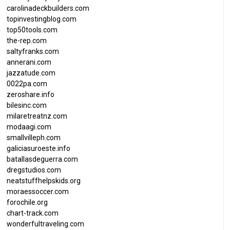
carolinadeckbuilders.com
topinvestingblog.com
top50tools.com
the-rep.com
saltyfranks.com
annerani.com
jazzatude.com
0022pa.com
zeroshare.info
bilesinc.com
milaretreatnz.com
modaagi.com
smallvilleph.com
galiciasuroeste.info
batallasdeguerra.com
dregstudios.com
neatstuffhelpskids.org
moraessoccer.com
forochile.org
chart-track.com
wonderfultraveling.com