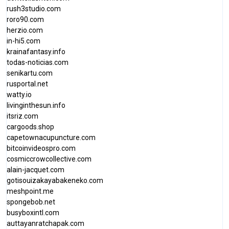
rush3studio.com
roro90.com
herzio.com
in-hi5.com
krainafantasy.info
todas-noticias.com
senikartu.com
rusportal.net
watty.io
livinginthesun.info
itsriz.com
cargoods.shop
capetownacupuncture.com
bitcoinvideospro.com
cosmiccrowcollective.com
alain-jacquet.com
gotisouizakayabakeneko.com
meshpoint.me
spongebob.net
busyboxintl.com
auttayanratchapak.com