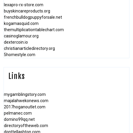
lexapro-rx-store.com
buyskincareproducts.org
frenchbulldogpuppyforsale.net
kogamasquid.com
themultiplicationtablechart.com
casinoglamour.org
dextercoin.io
christianarticledirectory.org
5homestyle.com
Links
mygamblingstory.com
majalahwekonews.com
2017hoganoutlet.com
pelmanec.com
domino99qq.net
directoryoftheweb.com
donttellashton.com