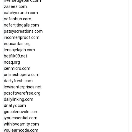
riversedgepark.com
zaseez.com
catchycrunch.com
nofaphub.com
nefertitingalls.com
patsyscreations.com
income4proof.com
educaritas.org
lensajelajah.com
betflik09.net
ncaq.org
xenmicro.com
onlineshopera.com
dartyfresh.com
lewisenterprises.net
pcsoftwarefree.org
dailylinking.com
dnafyx.com
giocolenuvole.com
iyouessential.com
withloveamity.com
youlearncode.com