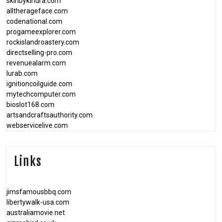
skinbykindra.com
alltherageface.com
codenational.com
progameexplorer.com
rockislandroastery.com
directselling-pro.com
revenuealarm.com
lurab.com
ignitioncoilguide.com
mytechcomputer.com
bioslot168.com
artsandcraftsauthority.com
webservicelive.com
Links
jimsfamousbbq.com
libertywalk-usa.com
australiamovie.net