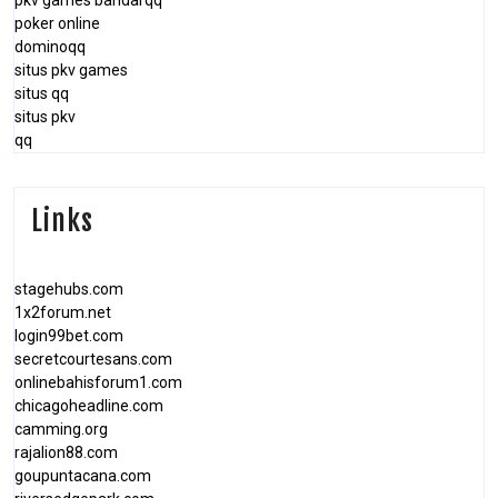
pkv games bandarqq
poker online
dominoqq
situs pkv games
situs qq
situs pkv
qq
Links
stagehubs.com
1x2forum.net
login99bet.com
secretcourtesans.com
onlinebahisforum1.com
chicagoheadline.com
camming.org
rajalion88.com
goupuntacana.com