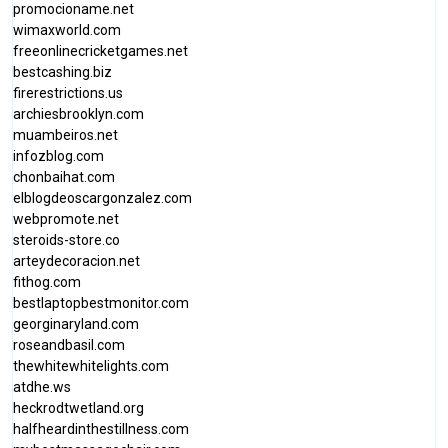
promocioname.net
wimaxworld.com
freeonlinecricketgames.net
bestcashing.biz
firerestrictions.us
archiesbrooklyn.com
muambeiros.net
infozblog.com
chonbaihat.com
elblogdeoscargonzalez.com
webpromote.net
steroids-store.co
arteydecoracion.net
fithog.com
bestlaptopbestmonitor.com
georginaryland.com
roseandbasil.com
thewhitewhitelights.com
atdhe.ws
heckrodtwetland.org
halfheardinthestillness.com