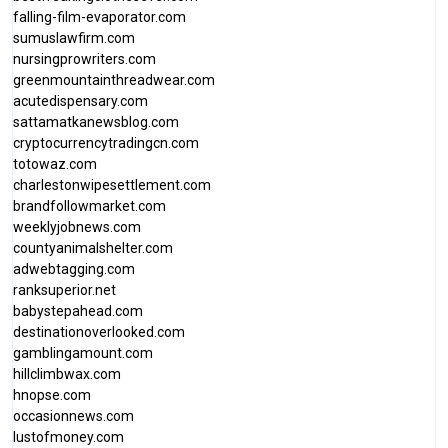
falling-film-evaporator.com
sumuslawfirm.com
nursingprowriters.com
greenmountainthreadwear.com
acutedispensary.com
sattamatkanewsblog.com
cryptocurrencytradingcn.com
totowaz.com
charlestonwipesettlement.com
brandfollowmarket.com
weeklyjobnews.com
countyanimalshelter.com
adwebtagging.com
ranksuperior.net
babystepahead.com
destinationoverlooked.com
gamblingamount.com
hillclimbwax.com
hnopse.com
occasionnews.com
lustofmoney.com