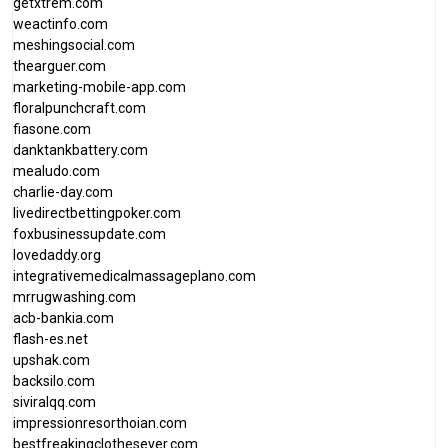
getxtrem.com
weactinfo.com
meshingsocial.com
thearguer.com
marketing-mobile-app.com
floralpunchcraft.com
fiasone.com
danktankbattery.com
mealudo.com
charlie-day.com
livedirectbettingpoker.com
foxbusinessupdate.com
lovedaddy.org
integrativemedicalmassageplano.com
mrrugwashing.com
acb-bankia.com
flash-es.net
upshak.com
backsilo.com
siviralqq.com
impressionresorthoian.com
bestfreakingclothesever.com