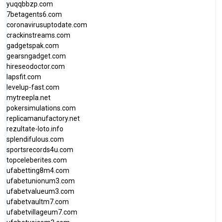
yuqqbbzp.com
7betagents6.com
coronavirusuptodate.com
crackinstreams.com
gadgetspak.com
gearsngadget.com
hireseodoctor.com
lapsfit.com
levelup-fast.com
mytreepla.net
pokersimulations.com
replicamanufactory.net
rezultate-loto.info
splendifulous.com
sportsrecords4u.com
topceleberites.com
ufabetting8m4.com
ufabetunionum3.com
ufabetvalueum3.com
ufabetvaultm7.com
ufabetvillageum7.com