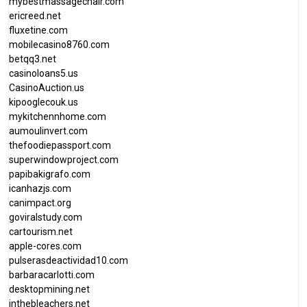
mybestmassagechair.com
ericreed.net
fluxetine.com
mobilecasino8760.com
betqq3.net
casinoloans5.us
CasinoAuction.us
kipooglecouk.us
mykitchennhome.com
aumoulinvert.com
thefoodiepassport.com
superwindowproject.com
papibakigrafo.com
icanhazjs.com
canimpact.org
goviralstudy.com
cartourism.net
apple-cores.com
pulserasdeactividad10.com
barbaracarlotti.com
desktopmining.net
inthebleachers.net