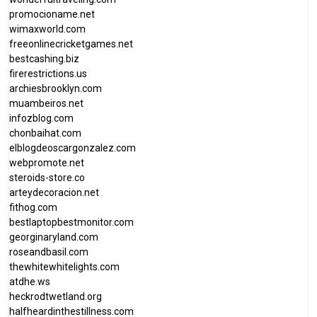
promocioname.net
wimaxworld.com
freeonlinecricketgames.net
bestcashing.biz
firerestrictions.us
archiesbrooklyn.com
muambeiros.net
infozblog.com
chonbaihat.com
elblogdeoscargonzalez.com
webpromote.net
steroids-store.co
arteydecoracion.net
fithog.com
bestlaptopbestmonitor.com
georginaryland.com
roseandbasil.com
thewhitewhitelights.com
atdhe.ws
heckrodtwetland.org
halfheardinthestillness.com