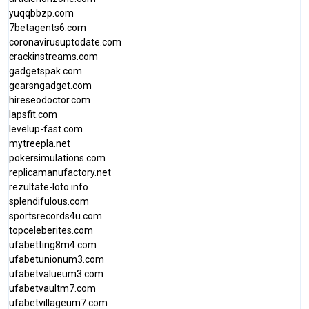
yuqqbbzp.com
7betagents6.com
coronavirusuptodate.com
crackinstreams.com
gadgetspak.com
gearsngadget.com
hireseodoctor.com
lapsfit.com
levelup-fast.com
mytreepla.net
pokersimulations.com
replicamanufactory.net
rezultate-loto.info
splendifulous.com
sportsrecords4u.com
topceleberites.com
ufabetting8m4.com
ufabetunionum3.com
ufabetvalueum3.com
ufabetvaultm7.com
ufabetvillageum7.com