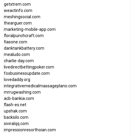
getxtrem.com
weactinfo.com
meshingsocial.com
thearguer.com
marketing-mobile-app.com
floralpunchcraft.com
fiasone.com
danktankbattery.com
mealudo.com
charlie-day.com
livedirectbettingpoker.com
foxbusinessupdate.com
lovedaddy.org
integrativemedicalmassageplano.com
mrrugwashing.com
acb-bankia.com
flash-es.net
upshak.com
backsilo.com
siviralqq.com
impressionresorthoian.com