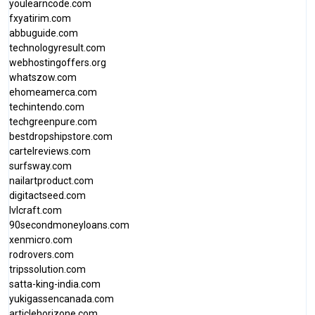
youlearncode.com
fxyatirim.com
abbuguide.com
technologyresult.com
webhostingoffers.org
whatszow.com
ehomeamerca.com
techintendo.com
techgreenpure.com
bestdropshipstore.com
cartelreviews.com
surfsway.com
nailartproduct.com
digitactseed.com
lvlcraft.com
90secondmoneyloans.com
xenmicro.com
rodrovers.com
tripssolution.com
satta-king-india.com
yukigassencanada.com
articlehorizone.com