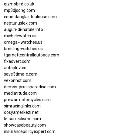
gizmobird.co.uk
mp3djsong.com
coursdanglaistoulouse.com
neptunuslex.com
auguri-di-natale.info
michelewatch.us
omega--watches.us
breitling-watches.us
tgarnettcentrallautoads.com
fixadvert.com
autopluz.co
save3time-c.com
vexonhcf.com
demos-pixelsparadise.com
mediatitude.com
prewarmotorcycles.com
simracinglinks.com
dosyamerkezi.net
le-surrealisme.com
showcasebeauty.com
insurancepolicyexpert.com