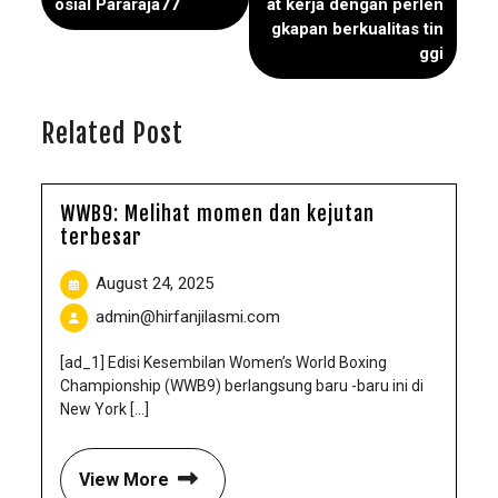
osial Pararaja77
at kerja dengan perlen
gkapan berkualitas tin
ggi
Related Post
WWB9: Melihat momen dan kejutan
terbesar
August 24, 2025
admin@hirfanjilasmi.com
[ad_1] Edisi Kesembilan Women’s World Boxing
Championship (WWB9) berlangsung baru -baru ini di
New York [...]
View More