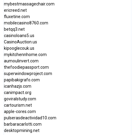
mybestmassagechair.com
ericreed.net
fluxetine.com
mobilecasino8760.com
betqq3.net
casinoloans5.us
CasinoAuction.us
kipooglecouk.us
mykitchennhome.com
aumoulinvert.com
thefoodiepassport.com
superwindowproject.com
papibakigrafo.com
icanhazjs.com
canimpact.org
goviralstudy.com
cartourism.net
apple-cores.com
pulserasdeactividad10.com
barbaracarlotti.com
desktopmining.net