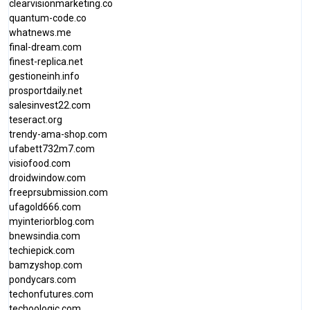
clearvisionmarketing.co
quantum-code.co
whatnews.me
final-dream.com
finest-replica.net
gestioneinh.info
prosportdaily.net
salesinvest22.com
teseract.org
trendy-ama-shop.com
ufabett732m7.com
visiofood.com
droidwindow.com
freeprsubmission.com
ufagold666.com
myinteriorblog.com
bnewsindia.com
techiepick.com
bamzyshop.com
pondycars.com
techonfutures.com
techoologic.com