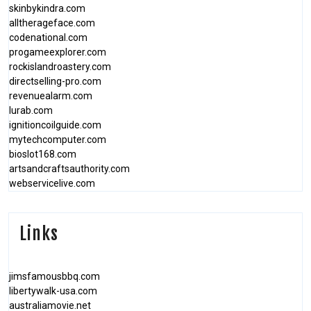
skinbykindra.com
alltherageface.com
codenational.com
progameexplorer.com
rockislandroastery.com
directselling-pro.com
revenuealarm.com
lurab.com
ignitioncoilguide.com
mytechcomputer.com
bioslot168.com
artsandcraftsauthority.com
webservicelive.com
Links
jimsfamousbbq.com
libertywalk-usa.com
australiamovie.net