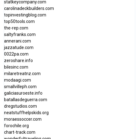
statkeycompany.com
carolinadeckbuilders.com
topinvestingblog.com
top50tools.com
the-rep.com
saltyfranks.com
annerani.com
jazzatude.com
0022pa.com
zeroshare.info
bilesinc.com
milaretreatnz.com
modaagi.com
smallvilleph.com
galiciasuroeste.info
batallasdeguerra.com
dregstudios.com
neatstuffhelpskids.org
moraessoccer.com
forochile.org
chart-track.com
wonderfultraveling.com