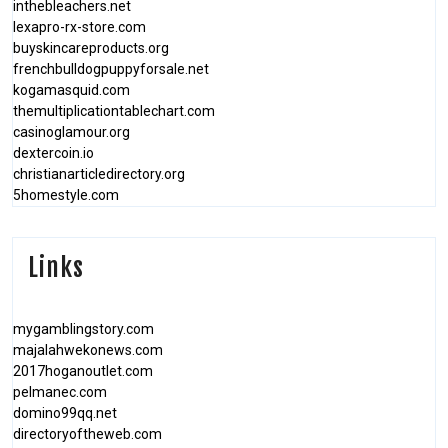
inthebleachers.net
lexapro-rx-store.com
buyskincareproducts.org
frenchbulldogpuppyforsale.net
kogamasquid.com
themultiplicationtablechart.com
casinoglamour.org
dextercoin.io
christianarticledirectory.org
5homestyle.com
Links
mygamblingstory.com
majalahwekonews.com
2017hoganoutlet.com
pelmanec.com
domino99qq.net
directoryoftheweb.com