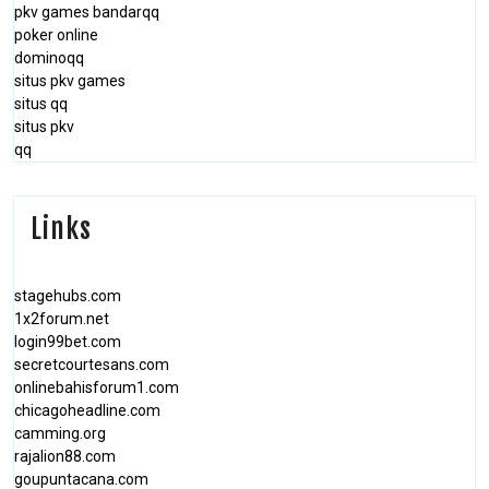
pkv games bandarqq
poker online
dominoqq
situs pkv games
situs qq
situs pkv
qq
Links
stagehubs.com
1x2forum.net
login99bet.com
secretcourtesans.com
onlinebahisforum1.com
chicagoheadline.com
camming.org
rajalion88.com
goupuntacana.com