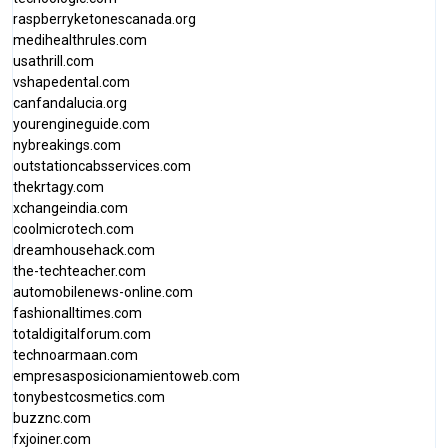
raspberryketonescanada.org
medihealthrules.com
usathrill.com
vshapedental.com
canfandalucia.org
yourengineguide.com
nybreakings.com
outstationcabsservices.com
thekrtagy.com
xchangeindia.com
coolmicrotech.com
dreamhousehack.com
the-techteacher.com
automobilenews-online.com
fashionalltimes.com
totaldigitalforum.com
technoarmaan.com
empresasposicionamientoweb.com
tonybestcosmetics.com
buzznc.com
fxjoiner.com