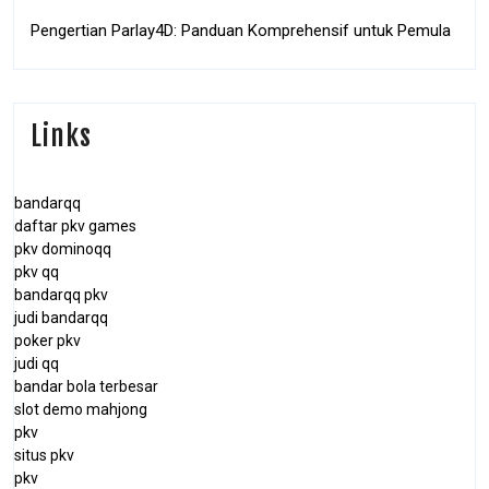
Pengertian Parlay4D: Panduan Komprehensif untuk Pemula
Links
bandarqq
daftar pkv games
pkv dominoqq
pkv qq
bandarqq pkv
judi bandarqq
poker pkv
judi qq
bandar bola terbesar
slot demo mahjong
pkv
situs pkv
pkv