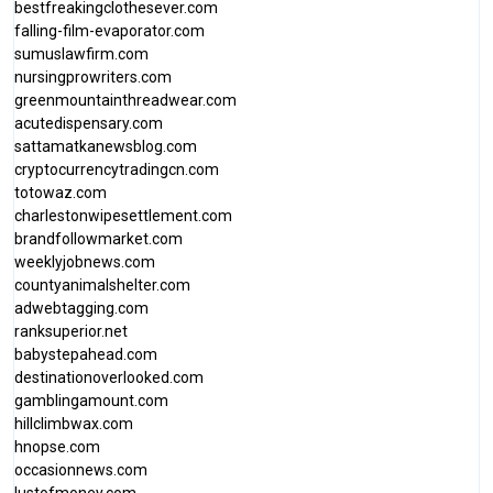
bestfreakingclothesever.com
falling-film-evaporator.com
sumuslawfirm.com
nursingprowriters.com
greenmountainthreadwear.com
acutedispensary.com
sattamatkanewsblog.com
cryptocurrencytradingcn.com
totowaz.com
charlestonwipesettlement.com
brandfollowmarket.com
weeklyjobnews.com
countyanimalshelter.com
adwebtagging.com
ranksuperior.net
babystepahead.com
destinationoverlooked.com
gamblingamount.com
hillclimbwax.com
hnopse.com
occasionnews.com