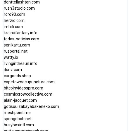
donttellashton.com
rush3studio.com
roro90.com
herzio.com
in-hi5.com
krainafantasy.info
todas-noticias.com
senikartu.com
rusportal.net
watty.io
livinginthesun.info
itsriz.com
cargoods.shop
capetownacupuncture.com
bitcoinvideospro.com
cosmiccrowcollective.com
alain-jacquet.com
gotisouizakayabakeneko.com
meshpoint.me
spongebob.net
busyboxintl.com