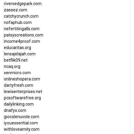
riversedgepark.com
zaseez.com
catchycrunch.com
nofaphub.com
nefertitingalls.com
patsyscreations.com
income4proof.com
educaritas.org
lensajelajah.com
betflik09.net
ncaq.org
xenmicro.com
onlineshopera.com
dartyfresh.com
lewisenterprises.net
pcsoftwarefree.org
dailylinking.com
dnafyx.com
giocolenuvole.com
iyouessential.com
withloveamity.com