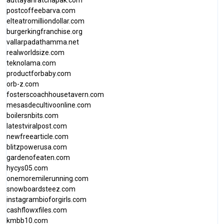
auttayanratchapak.com
postcoffeebarva.com
elteatromilliondollar.com
burgerkingfranchise.org
vallarpadathamma.net
realworldsize.com
teknolama.com
productforbaby.com
orb-z.com
fosterscoachhousetavern.com
mesasdecultivoonline.com
boilersnbits.com
latestviralpost.com
newfreearticle.com
blitzpowerusa.com
gardenofeaten.com
hycys05.com
onemoremilerunning.com
snowboardsteez.com
instagrambioforgirls.com
cashflowxfiles.com
kmbb10.com