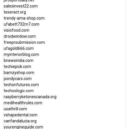
prosportdaily.net
salesinvest22.com
teseract.org
trendy-ama-shop.com
ufabett732m7.com
visiofood.com
droidwindow.com
freeprsubmission.com
ufagold666.com
myinteriorblog.com
bnewsindia.com
techiepick.com
bamzyshop.com
pondycars.com
techonfutures.com
techoologic.com
raspberryketonescanada.org
medihealthrules.com
usathrill.com
vshapedental.com
canfandalucia.org
yourengineguide.com