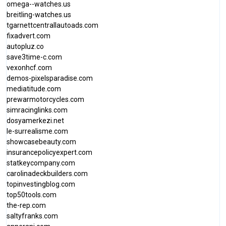
omega--watches.us
breitling-watches.us
tgarnettcentrallautoads.com
fixadvert.com
autopluz.co
save3time-c.com
vexonhcf.com
demos-pixelsparadise.com
mediatitude.com
prewarmotorcycles.com
simracinglinks.com
dosyamerkezi.net
le-surrealisme.com
showcasebeauty.com
insurancepolicyexpert.com
statkeycompany.com
carolinadeckbuilders.com
topinvestingblog.com
top50tools.com
the-rep.com
saltyfranks.com