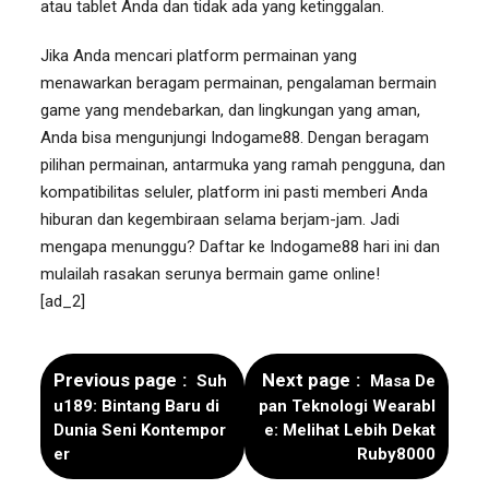
atau tablet Anda dan tidak ada yang ketinggalan.
Jika Anda mencari platform permainan yang
menawarkan beragam permainan, pengalaman bermain
game yang mendebarkan, dan lingkungan yang aman,
Anda bisa mengunjungi Indogame88. Dengan beragam
pilihan permainan, antarmuka yang ramah pengguna, dan
kompatibilitas seluler, platform ini pasti memberi Anda
hiburan dan kegembiraan selama berjam-jam. Jadi
mengapa menunggu? Daftar ke Indogame88 hari ini dan
mulailah rasakan serunya bermain game online!
[ad_2]
Previous page
Next page
Suh
Masa De
u189: Bintang Baru di
pan Teknologi Wearabl
Dunia Seni Kontempor
e: Melihat Lebih Dekat
er
Ruby8000