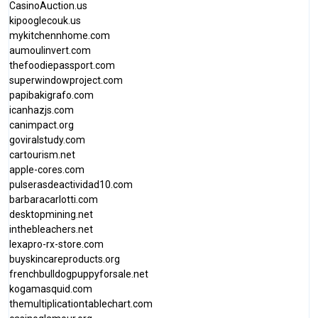
CasinoAuction.us
kipooglecouk.us
mykitchennhome.com
aumoulinvert.com
thefoodiepassport.com
superwindowproject.com
papibakigrafo.com
icanhazjs.com
canimpact.org
goviralstudy.com
cartourism.net
apple-cores.com
pulserasdeactividad10.com
barbaracarlotti.com
desktopmining.net
inthebleachers.net
lexapro-rx-store.com
buyskincareproducts.org
frenchbulldogpuppyforsale.net
kogamasquid.com
themultiplicationtablechart.com