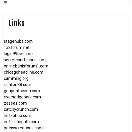
qq
Links
stagehubs.com
1x2forum.net
login99bet.com
secretcourtesans.com
onlinebahisforum1.com
chicagoheadline.com
camming.org
rajalion88.com
goupuntacana.com
riversedgepark.com
zaseez.com
catchycrunch.com
nofaphub.com
nefertitingalls.com
patsyscreations.com