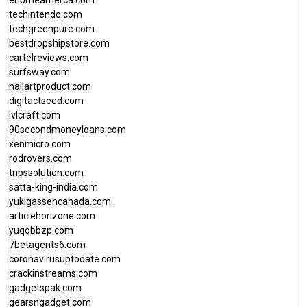
ehomeamerca.com
techintendo.com
techgreenpure.com
bestdropshipstore.com
cartelreviews.com
surfsway.com
nailartproduct.com
digitactseed.com
lvlcraft.com
90secondmoneyloans.com
xenmicro.com
rodrovers.com
tripssolution.com
satta-king-india.com
yukigassencanada.com
articlehorizone.com
yuqqbbzp.com
7betagents6.com
coronavirusuptodate.com
crackinstreams.com
gadgetspak.com
gearsngadget.com