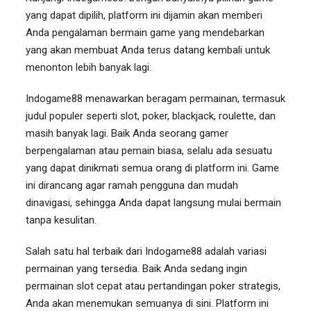
yang dapat dipilih, platform ini dijamin akan memberi
Anda pengalaman bermain game yang mendebarkan
yang akan membuat Anda terus datang kembali untuk
menonton lebih banyak lagi.
Indogame88 menawarkan beragam permainan, termasuk
judul populer seperti slot, poker, blackjack, roulette, dan
masih banyak lagi. Baik Anda seorang gamer
berpengalaman atau pemain biasa, selalu ada sesuatu
yang dapat dinikmati semua orang di platform ini. Game
ini dirancang agar ramah pengguna dan mudah
dinavigasi, sehingga Anda dapat langsung mulai bermain
tanpa kesulitan.
Salah satu hal terbaik dari Indogame88 adalah variasi
permainan yang tersedia. Baik Anda sedang ingin
permainan slot cepat atau pertandingan poker strategis,
Anda akan menemukan semuanya di sini. Platform ini