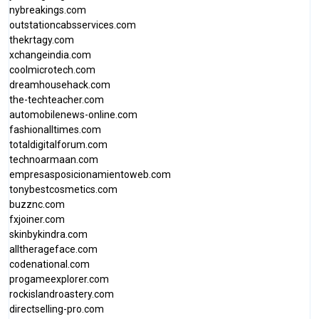
nybreakings.com
outstationcabsservices.com
thekrtagy.com
xchangeindia.com
coolmicrotech.com
dreamhousehack.com
the-techteacher.com
automobilenews-online.com
fashionalltimes.com
totaldigitalforum.com
technoarmaan.com
empresasposicionamientoweb.com
tonybestcosmetics.com
buzznc.com
fxjoiner.com
skinbykindra.com
alltherageface.com
codenational.com
progameexplorer.com
rockislandroastery.com
directselling-pro.com