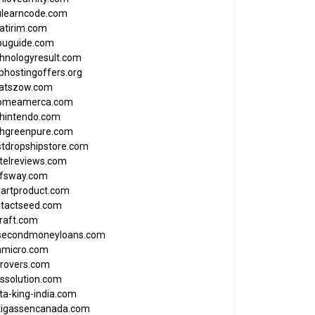
ulearncode.com
atirim.com
buguide.com
hnologyresult.com
hostingoffers.org
atszow.com
omeamerca.com
chintendo.com
chgreenpure.com
tdropshipstore.com
telreviews.com
rfsway.com
lartproduct.com
itactseed.com
craft.com
secondmoneyloans.com
nmicro.com
drovers.com
pssolution.com
ta-king-india.com
kigassencanada.com