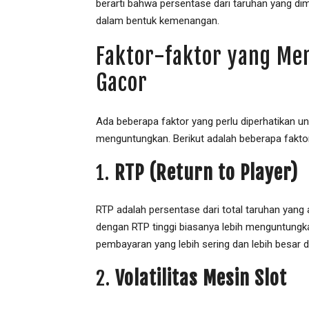
berarti bahwa persentase dari taruhan yang d
dalam bentuk kemenangan.
Faktor-faktor yang Me
Gacor
Ada beberapa faktor yang perlu diperhatikan 
menguntungkan. Berikut adalah beberapa fakt
1.
RTP (Return to Player)
RTP adalah persentase dari total taruhan yang
dengan RTP tinggi biasanya lebih menguntung
pembayaran yang lebih sering dan lebih besar
2.
Volatilitas Mesin Slot