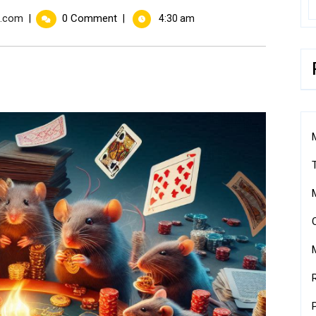
i.com
0 Comment
|
|
4:30 am