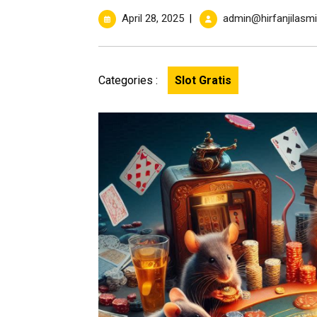
April 28, 2025
admin@hirfanjilasm
|
Categories :
Slot Gratis