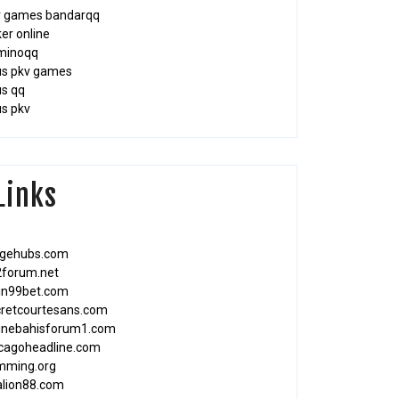
v games bandarqq
er online
minoqq
us pkv games
us qq
us pkv
Links
agehubs.com
2forum.net
in99bet.com
cretcourtesans.com
linebahisforum1.com
icagoheadline.com
mming.org
alion88.com