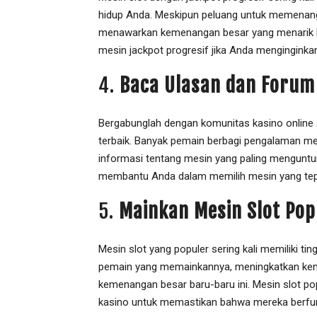
hidup Anda. Meskipun peluang untuk memenangk
menawarkan kemenangan besar yang menarik b
mesin jackpot progresif jika Anda mengingink
4.
Baca Ulasan dan Forum
Bergabunglah dengan komunitas kasino online 
terbaik. Banyak pemain berbagi pengalaman m
informasi tentang mesin yang paling menguntun
membantu Anda dalam memilih mesin yang tep
5.
Mainkan Mesin Slot Pop
Mesin slot yang populer sering kali memiliki ti
pemain yang memainkannya, meningkatkan kem
kemenangan besar baru-baru ini. Mesin slot popul
kasino untuk memastikan bahwa mereka berfun