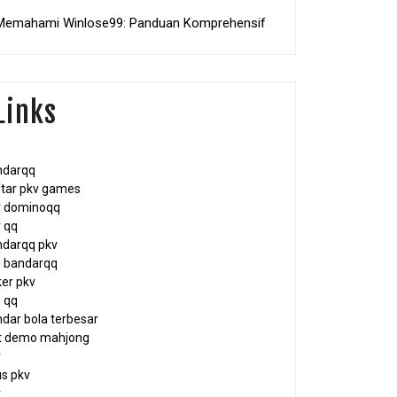
Memahami Winlose99: Panduan Komprehensif
Links
ndarqq
tar pkv games
v dominoqq
 qq
ndarqq pkv
i bandarqq
er pkv
i qq
dar bola terbesar
ot demo mahjong
v
us pkv
v