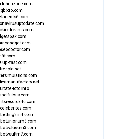
iclehorizone.com
qqbbzp.com
etagents6.com
ronavirusuptodate.com
ackinstreams.com
dgetspak.com
arsngadget.com
eseodoctor.com
sfit.com
elup-fast.com
reepla.net
ersimulations.com
licamanufactory.net
ultate-loto.info
endifulous.com
ortsrecords4u.com
celeberites.com
abetting8m4.com
abetunionum3.com
abetvalueum3.com
abetvaultm7.com