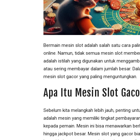
Bermain mesin slot adalah salah satu cara pal
online. Namun, tidak semua mesin slot membe
adalah istilah yang digunakan untuk menggam
atau sering membayar dalam jumlah besar. Dal
mesin slot gacor yang paling menguntungkan.
Apa Itu Mesin Slot Gac
Sebelum kita melangkah lebih jauh, penting un
adalah mesin yang memiliki tingkat pembayara
kepada pemain. Mesin ini bisa menawarkan ber
hingga jackpot besar. Mesin slot yang gacor bia