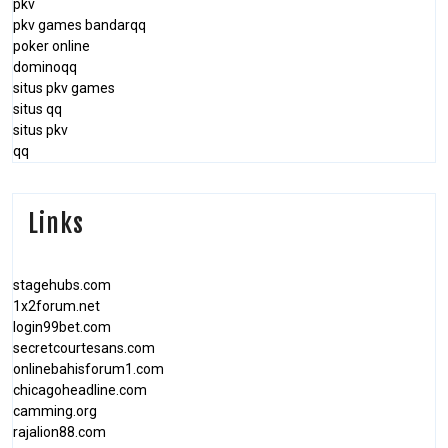
pkv
pkv games bandarqq
poker online
dominoqq
situs pkv games
situs qq
situs pkv
qq
Links
stagehubs.com
1x2forum.net
login99bet.com
secretcourtesans.com
onlinebahisforum1.com
chicagoheadline.com
camming.org
rajalion88.com