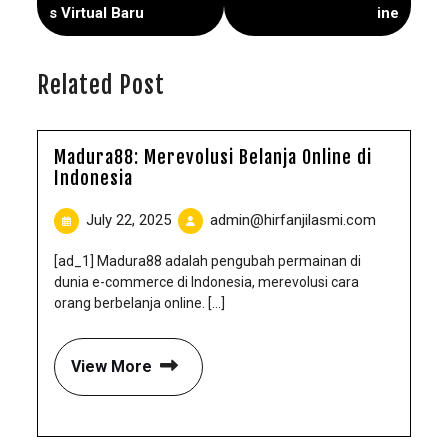
s Virtual Baru
ine
Related Post
Madura88: Merevolusi Belanja Online di
Indonesia
July 22, 2025
admin@hirfanjilasmi.com
[ad_1] Madura88 adalah pengubah permainan di
dunia e-commerce di Indonesia, merevolusi cara
orang berbelanja online. [...]
View More