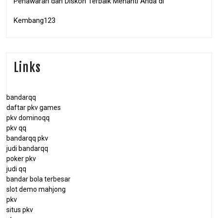
Penawaran dan Diskon Terbaik Menanti Anda di
Kembang123
Links
bandarqq
daftar pkv games
pkv dominoqq
pkv qq
bandarqq pkv
judi bandarqq
poker pkv
judi qq
bandar bola terbesar
slot demo mahjong
pkv
situs pkv