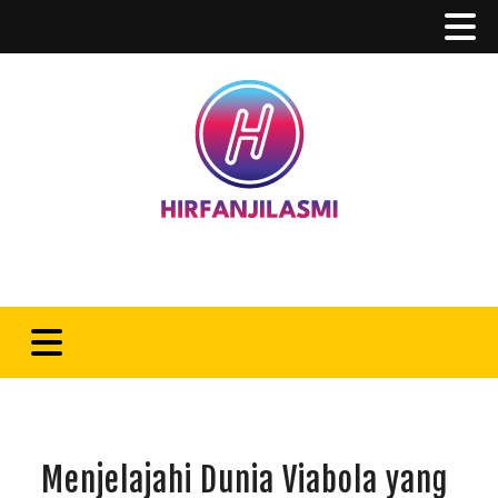
Menjelajahi Dunia Viabola yang