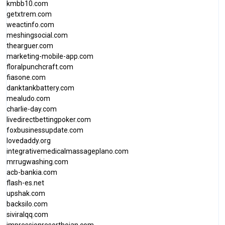
kmbb10.com
getxtrem.com
weactinfo.com
meshingsocial.com
thearguer.com
marketing-mobile-app.com
floralpunchcraft.com
fiasone.com
danktankbattery.com
mealudo.com
charlie-day.com
livedirectbettingpoker.com
foxbusinessupdate.com
lovedaddy.org
integrativemedicalmassageplano.com
mrrugwashing.com
acb-bankia.com
flash-es.net
upshak.com
backsilo.com
siviralqq.com