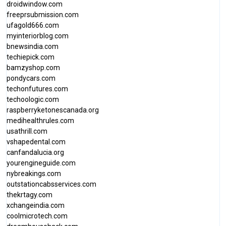
droidwindow.com
freeprsubmission.com
ufagold666.com
myinteriorblog.com
bnewsindia.com
techiepick.com
bamzyshop.com
pondycars.com
techonfutures.com
techoologic.com
raspberryketonescanada.org
medihealthrules.com
usathrill.com
vshapedental.com
canfandalucia.org
yourengineguide.com
nybreakings.com
outstationcabsservices.com
thekrtagy.com
xchangeindia.com
coolmicrotech.com