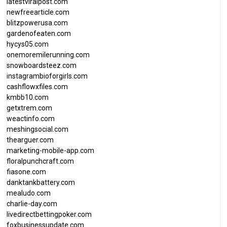
latestviralpost.com
newfreearticle.com
blitzpowerusa.com
gardenofeaten.com
hycys05.com
onemoremilerunning.com
snowboardsteez.com
instagrambioforgirls.com
cashflowxfiles.com
kmbb10.com
getxtrem.com
weactinfo.com
meshingsocial.com
thearguer.com
marketing-mobile-app.com
floralpunchcraft.com
fiasone.com
danktankbattery.com
mealudo.com
charlie-day.com
livedirectbettingpoker.com
foxbusinessupdate.com