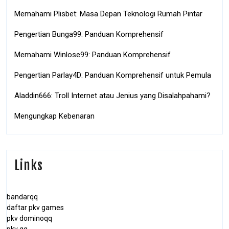
Memahami Plisbet: Masa Depan Teknologi Rumah Pintar
Pengertian Bunga99: Panduan Komprehensif
Memahami Winlose99: Panduan Komprehensif
Pengertian Parlay4D: Panduan Komprehensif untuk Pemula
Aladdin666: Troll Internet atau Jenius yang Disalahpahami?
Mengungkap Kebenaran
Links
bandarqq
daftar pkv games
pkv dominoqq