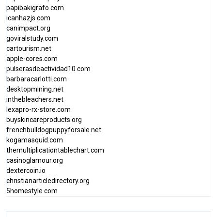
papibakigrafo.com
icanhazjs.com
canimpact.org
goviralstudy.com
cartourism.net
apple-cores.com
pulserasdeactividad10.com
barbaracarlotti.com
desktopmining.net
inthebleachers.net
lexapro-rx-store.com
buyskincareproducts.org
frenchbulldogpuppyforsale.net
kogamasquid.com
themultiplicationtablechart.com
casinoglamour.org
dextercoin.io
christianarticledirectory.org
5homestyle.com