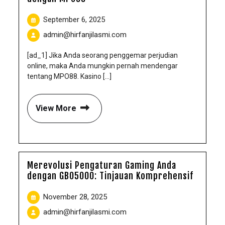
September 6, 2025
admin@hirfanjilasmi.com
[ad_1] Jika Anda seorang penggemar perjudian
online, maka Anda mungkin pernah mendengar
tentang MPO88. Kasino [...]
View More
Merevolusi Pengaturan Gaming Anda
dengan GBO5000: Tinjauan Komprehensif
November 28, 2025
admin@hirfanjilasmi.com