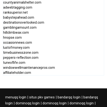
countyanimalshelter.com
adwebtagging.com
ranksuperior.net
babystepahead.com
destinationoverlooked.com
gamblingamount.com
hillclimbwax.com
hnopse.com
occasionnews.com
lustofmoney.com
timebusinesszone.com
peppers-reflection.com
tuneoflife.com
windowwellmaintenancepros.com
affiliateholder.com
menuqq login
|
situs pkv games
|
bandarqq login
|
bandarqq
login
|
dominoqq login
|
dominoqq login
|
dominoqq login
|