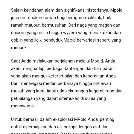
Selain keindahan alam dan signifikansi historisnya, Mpoid
juga merupakan rumah bagi beragam makhluk, baik
ramah maupun bermusuhan. Dari naga yang megah dan
unicorn yang mulia hingga wyvern yang menakutkan dan
goblin yang licik, penduduk Mpoid bervariasi seperti yang
menarik.
Saat Anda melakukan perjalanan melalui Mpoid, Anda
akan menghadapi berbagai tantangan dan hambatan
yang akan menguji keterampilan dan keberanian Anda.
Dari menavigasi medan berbahaya hingga melawan
musuh yang kuat, tidak ada kekurangan kegembiraan dan
petualangan yang dapat ditemukan di dunia yang
menawan ini.
Untuk berhasil dalam eksplorasi MPoid Anda, penting
untuk dipersiapkan dan dilengkapi dengan alat dan