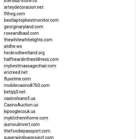
steroids-store.co
arteydecoracion.net
fithog.com
bestlaptopbestmonitor.com
georginaryland.com
roseandbasil.com
thewhitewhitelights.com
atdhe.ws
heckrodtwetland.org
halfheardinthestillness.com
mybestmassagechair.com
ericreed.net
fluxetine.com
mobilecasino8760.com
betqq3.net
casinoloans5.us
CasinoAuction.us
kipooglecouk.us
mykitchennhome.com
aumoulinvert.com
thefoodiepassport.com
superwindowproject.com