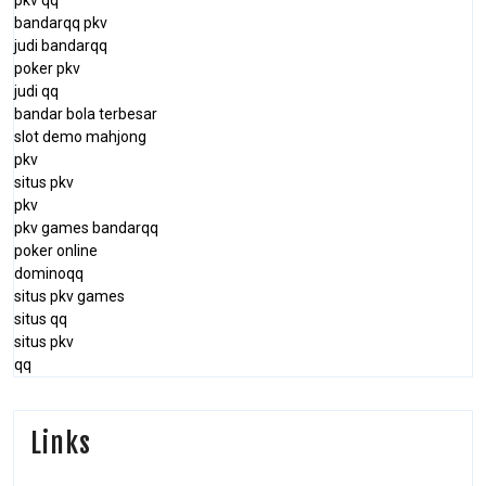
pkv qq
bandarqq pkv
judi bandarqq
poker pkv
judi qq
bandar bola terbesar
slot demo mahjong
pkv
situs pkv
pkv
pkv games bandarqq
poker online
dominoqq
situs pkv games
situs qq
situs pkv
qq
Links