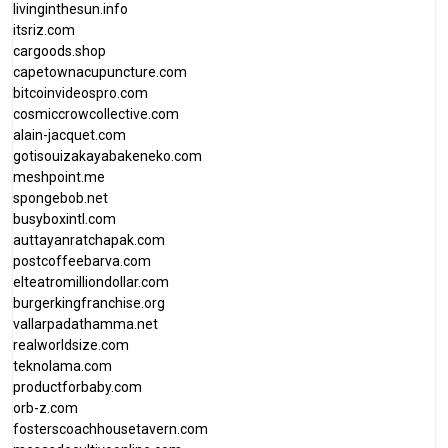
livinginthesun.info
itsriz.com
cargoods.shop
capetownacupuncture.com
bitcoinvideospro.com
cosmiccrowcollective.com
alain-jacquet.com
gotisouizakayabakeneko.com
meshpoint.me
spongebob.net
busyboxintl.com
auttayanratchapak.com
postcoffeebarva.com
elteatromilliondollar.com
burgerkingfranchise.org
vallarpadathamma.net
realworldsize.com
teknolama.com
productforbaby.com
orb-z.com
fosterscoachhousetavern.com