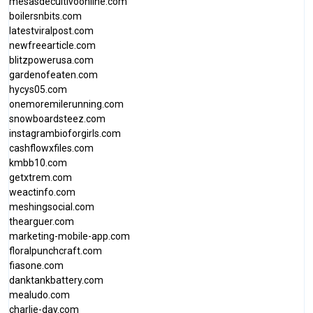
mesasdecultivoonline.com
boilersnbits.com
latestviralpost.com
newfreearticle.com
blitzpowerusa.com
gardenofeaten.com
hycys05.com
onemoremilerunning.com
snowboardsteez.com
instagrambioforgirls.com
cashflowxfiles.com
kmbb10.com
getxtrem.com
weactinfo.com
meshingsocial.com
thearguer.com
marketing-mobile-app.com
floralpunchcraft.com
fiasone.com
danktankbattery.com
mealudo.com
charlie-day.com