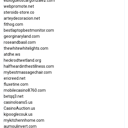
elblogdeoscargonzalez.com
webpromote.net
steroids-store.co
arteydecoracion.net
fithog.com
bestlaptopbestmonitor.com
georginaryland.com
roseandbasil.com
thewhitewhitelights.com
atdhe.ws
heckrodtwetland.org
halfheardinthestillness.com
mybestmassagechair.com
ericreed.net
fluxetine.com
mobilecasino8760.com
betqq3.net
casinoloans5.us
CasinoAuction.us
kipooglecouk.us
mykitchennhome.com
aumoulinvert.com