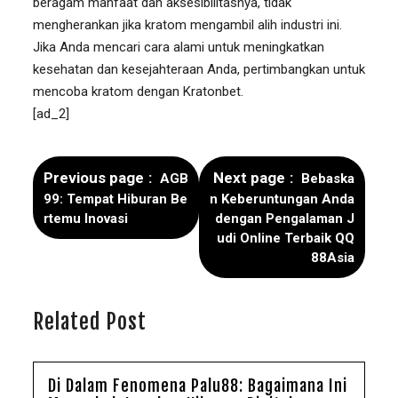
beragam manfaat dan aksesibilitasnya, tidak
mengherankan jika kratom mengambil alih industri ini.
Jika Anda mencari cara alami untuk meningkatkan
kesehatan dan kesejahteraan Anda, pertimbangkan untuk
mencoba kratom dengan Kratonbet.
[ad_2]
Previous page
Next page
AGB
Bebaska
99: Tempat Hiburan Be
n Keberuntungan Anda
rtemu Inovasi
dengan Pengalaman J
udi Online Terbaik QQ
88Asia
Related Post
Di Dalam Fenomena Palu88: Bagaimana Ini