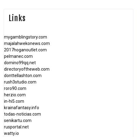
Links
mygamblingstory.com
majalahwekonews.com
2017hoganoutlet.com
pelmanec.com
domino99qq.net
directoryoftheweb.com
donttellashton.com
rush3studio.com
roro90.com
herzio.com
in-hi5.com
krainafantasy.info
todas-noticias.com
senikartu.com
rusportal.net
watty.io