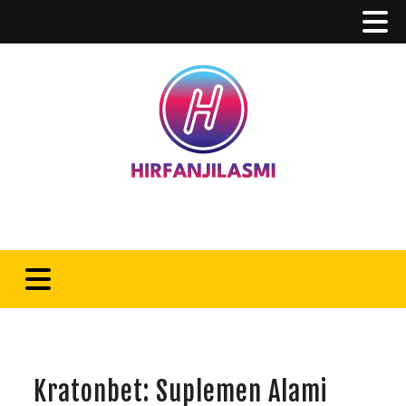
Kratonbet: Suplemen Alami