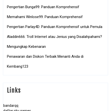
Pengertian Bunga99: Panduan Komprehensif
Memahami Winlose99: Panduan Komprehensif
Pengertian Parlay4D: Panduan Komprehensif untuk Pemula
Aladdin666: Troll Internet atau Jenius yang Disalahpahami?
Mengungkap Kebenaran
Penawaran dan Diskon Terbaik Menanti Anda di
Kembang123
Links
bandarqq
daftar pkv games