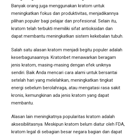
Banyak orang juga menggunakan kratom untuk
meningkatkan fokus dan produktivitas, menjadikannya
pilihan populer bagi pelajar dan profesional. Selain itu,
kratom telah terbukti memiliki sifat antioksidan dan
dapat membantu meningkatkan sistem kekebalan tubuh.
Salah satu alasan kratom menjadi begitu populer adalah
keserbagunaannya. Kratonbet menawarkan beragam
jenis kratom, masing-masing dengan efek uniknya
sendiri. Baik Anda mencari cara alami untuk bersantai
setelah hari yang melelahkan, meningkatkan tingkat
energi sebelum berolahraga, atau mengatasi rasa sakit
kronis, kemungkinan ada jenis kratom yang dapat
membantu.
Alasan lain meningkatnya popularitas kratom adalah
aksesibilitasnya. Meskipun kratom belum diatur oleh FDA,
kratom legal di sebagian besar negara bagian dan dapat