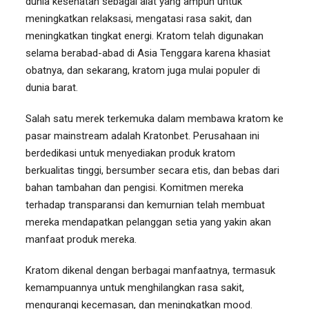
dunia kesehatan sebagai alat yang ampuh untuk
meningkatkan relaksasi, mengatasi rasa sakit, dan
meningkatkan tingkat energi. Kratom telah digunakan
selama berabad-abad di Asia Tenggara karena khasiat
obatnya, dan sekarang, kratom juga mulai populer di
dunia barat.
Salah satu merek terkemuka dalam membawa kratom ke
pasar mainstream adalah Kratonbet. Perusahaan ini
berdedikasi untuk menyediakan produk kratom
berkualitas tinggi, bersumber secara etis, dan bebas dari
bahan tambahan dan pengisi. Komitmen mereka
terhadap transparansi dan kemurnian telah membuat
mereka mendapatkan pelanggan setia yang yakin akan
manfaat produk mereka.
Kratom dikenal dengan berbagai manfaatnya, termasuk
kemampuannya untuk menghilangkan rasa sakit,
mengurangi kecemasan, dan meningkatkan mood.