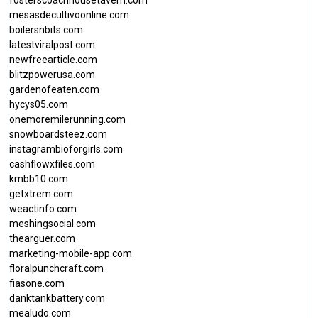
fosterscoachhousetavern.com
mesasdecultivoonline.com
boilersnbits.com
latestviralpost.com
newfreearticle.com
blitzpowerusa.com
gardenofeaten.com
hycys05.com
onemoremilerunning.com
snowboardsteez.com
instagrambioforgirls.com
cashflowxfiles.com
kmbb10.com
getxtrem.com
weactinfo.com
meshingsocial.com
thearguer.com
marketing-mobile-app.com
floralpunchcraft.com
fiasone.com
danktankbattery.com
mealudo.com