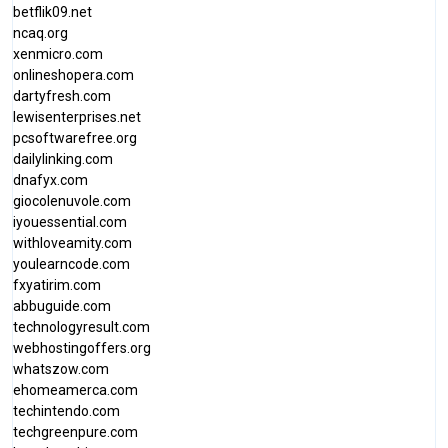
betflik09.net
ncaq.org
xenmicro.com
onlineshopera.com
dartyfresh.com
lewisenterprises.net
pcsoftwarefree.org
dailylinking.com
dnafyx.com
giocolenuvole.com
iyouessential.com
withloveamity.com
youlearncode.com
fxyatirim.com
abbuguide.com
technologyresult.com
webhostingoffers.org
whatszow.com
ehomeamerca.com
techintendo.com
techgreenpure.com