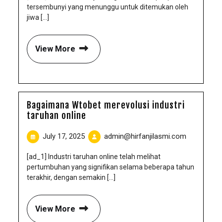
tersembunyi yang menunggu untuk ditemukan oleh
jiwa [...]
View More
Bagaimana Wtobet merevolusi industri
taruhan online
July 17, 2025
admin@hirfanjilasmi.com
[ad_1] Industri taruhan online telah melihat
pertumbuhan yang signifikan selama beberapa tahun
terakhir, dengan semakin [...]
View More