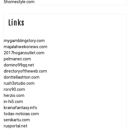
5homestyle.com
Links
mygamblingstory.com
majalahwekonews.com
2017hoganoutlet.com
pelmanec.com
domino99qq.net
directoryoftheweb.com
donttellashton.com
rush3studio.com
roro90.com
herzio.com
in-hi5.com
krainafantasy.info
todas-noticias.com
senikartu.com
rusportal.net