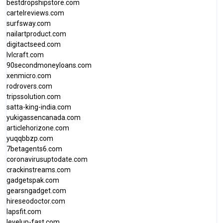
bestdropshipstore.com
cartelreviews.com
surfsway.com
nailartproduct.com
digitactseed.com
lvlcraft.com
90secondmoneyloans.com
xenmicro.com
rodrovers.com
tripssolution.com
satta-king-india.com
yukigassencanada.com
articlehorizone.com
yuqqbbzp.com
7betagents6.com
coronavirusuptodate.com
crackinstreams.com
gadgetspak.com
gearsngadget.com
hireseodoctor.com
lapsfit.com
levelup-fast.com