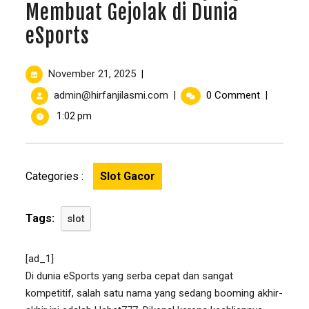
Membuat Gejolak di Dunia
eSports
November 21, 2025
|
admin@hirfanjilasmi.com
0 Comment
|
|
1:02 pm
Categories :
Slot Gacor
Tags:
slot
[ad_1]
Di dunia eSports yang serba cepat dan sangat
kompetitif, salah satu nama yang sedang booming akhir-