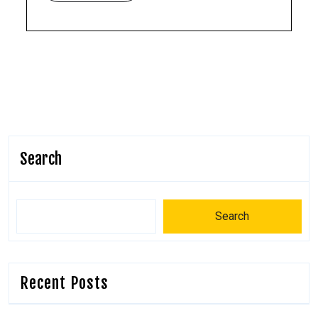
Search
Search
Recent Posts