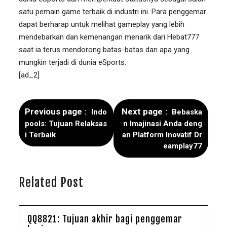
satu pemain game terbaik di industri ini. Para penggemar
dapat berharap untuk melihat gameplay yang lebih
mendebarkan dan kemenangan menarik dari Hebat777
saat ia terus mendorong batas-batas dari apa yang
mungkin terjadi di dunia eSports.
[ad_2]
Previous page
Next page
Indo
Bebaska
pools: Tujuan Relaksas
n Imajinasi Anda deng
i Terbaik
an Platform Inovatif Dr
eamplay77
Related Post
QQ8821: Tujuan akhir bagi penggemar