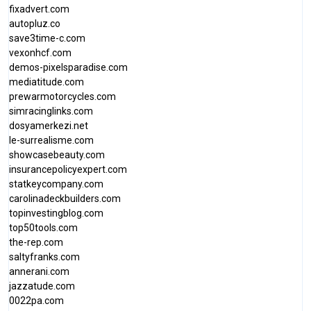
fixadvert.com
autopluz.co
save3time-c.com
vexonhcf.com
demos-pixelsparadise.com
mediatitude.com
prewarmotorcycles.com
simracinglinks.com
dosyamerkezi.net
le-surrealisme.com
showcasebeauty.com
insurancepolicyexpert.com
statkeycompany.com
carolinadeckbuilders.com
topinvestingblog.com
top50tools.com
the-rep.com
saltyfranks.com
annerani.com
jazzatude.com
0022pa.com