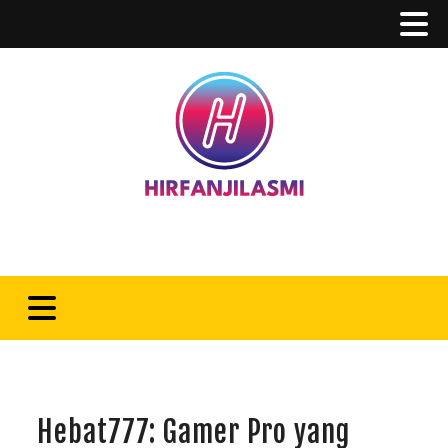
Hebat777: Gamer Pro yang