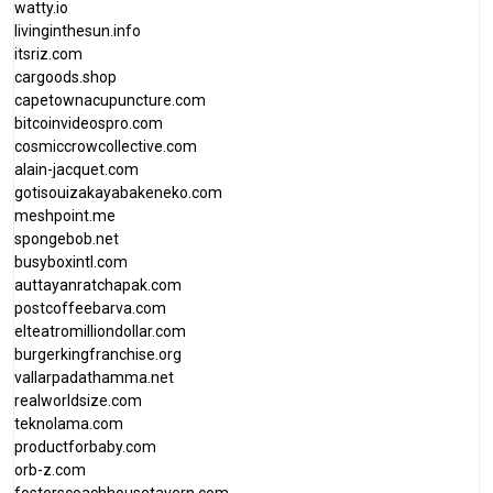
watty.io
livinginthesun.info
itsriz.com
cargoods.shop
capetownacupuncture.com
bitcoinvideospro.com
cosmiccrowcollective.com
alain-jacquet.com
gotisouizakayabakeneko.com
meshpoint.me
spongebob.net
busyboxintl.com
auttayanratchapak.com
postcoffeebarva.com
elteatromilliondollar.com
burgerkingfranchise.org
vallarpadathamma.net
realworldsize.com
teknolama.com
productforbaby.com
orb-z.com