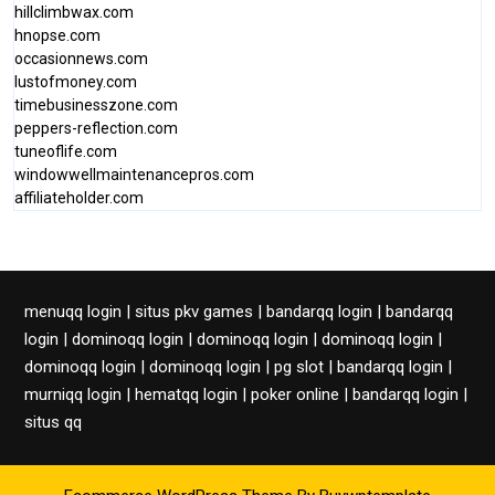
hillclimbwax.com
hnopse.com
occasionnews.com
lustofmoney.com
timebusinesszone.com
peppers-reflection.com
tuneoflife.com
windowwellmaintenancepros.com
affiliateholder.com
menuqq login
|
situs pkv games
|
bandarqq login
|
bandarqq
login
|
dominoqq login
|
dominoqq login
|
dominoqq login
|
dominoqq login
|
dominoqq login
|
pg slot
|
bandarqq login
|
murniqq login
|
hematqq login
|
poker online
|
bandarqq login
|
situs qq