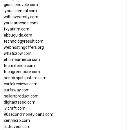
giocolenuvole.com
iyouessential.com
withloveamity.com
youlearncode.com
fxyatirim.com
abbuguide.com
technologyresult.com
webhostingoffers.org
whatszow.com
ehomeamerca.com
techintendo.com
techgreenpure.com
bestdropshipstore.com
cartelreviews.com
surfsway.com
nailartproduct.com
digitactseed.com
lvlcraft.com
90secondmoneyloans.com
xenmicro.com
rodrovers.com