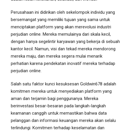
Perusahaan ini didirikan oleh sekelompok individu yang
bersemangat yang memiliki tujuan yang sama untuk
menciptakan platform yang akan merevolusi industri
perjudian online. Mereka memulainya dari skala kecil,
dengan hanya segelintir karyawan yang bekerja di sebuah
kantor kecil. Namun, visi dan tekad mereka mendorong
mereka maju, dan mereka segera mulai menarik
perhatian karena pendekatan inovatif mereka terhadap
perjudian online.
Salah satu faktor kunci kesuksesan Goldwin678 adalah
komitmen mereka untuk menyediakan platform yang
aman dan terjamin bagi penggunanya. Mereka
berinvestasi besar-besaran pada langkah-langkah
keamanan canggih untuk memastikan bahwa data
pelanggan dan informasi keuangan mereka akan selalu
terlindungi. Komitmen terhadap keselamatan dan