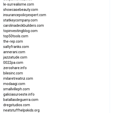
le-surrealisme.com
showcasebeauty.com
insurancepolicyexpert.com
statkeycompany.com
carolinadeckbuilders.com
topinvestingblog.com
top50tools.com
the-rep.com
saltyfranks.com
annerani.com
jazzatude.com
0022pa.com
zeroshare.info
bilesinc.com
milaretreatnz.com
modaagi.com
smallvilleph.com
galiciasuroeste.info
batallasdeguerra.com
dregstudios.com
neatstuffhelpskids.org