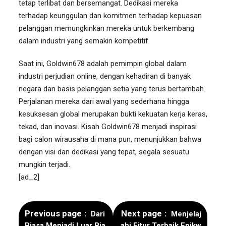
tetap terlibat dan bersemangat. Dedikasi mereka
terhadap keunggulan dan komitmen terhadap kepuasan
pelanggan memungkinkan mereka untuk berkembang
dalam industri yang semakin kompetitif.
Saat ini, Goldwin678 adalah pemimpin global dalam
industri perjudian online, dengan kehadiran di banyak
negara dan basis pelanggan setia yang terus bertambah.
Perjalanan mereka dari awal yang sederhana hingga
kesuksesan global merupakan bukti kekuatan kerja keras,
tekad, dan inovasi. Kisah Goldwin678 menjadi inspirasi
bagi calon wirausaha di mana pun, menunjukkan bahwa
dengan visi dan dedikasi yang tepat, segala sesuatu
mungkin terjadi.
[ad_2]
Previous page
Next page
Dari
Menjelaj
Biasa Menjadi Luar Bia
ahi Fitur Terbaik Epikw