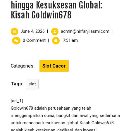
hingga Kesuksesan Global:
Kisah Goldwin678
June 4, 2026
admin@hirfanjilasmi.com
|
|
0 Comment
|
7:51 am
Categories :
Slot Gacor
Tags:
slot
[ad_1]
Goldwin678 adalah perusahaan yang telah
menggemparkan dunia, bangkit dari awal yang sederhana
untuk mencapai kesuksesan global. Kisah Goldwin678
adalah kisah ketekunan, dedikasi, dan inovasi.