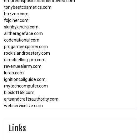
empresasposicionamientoweb.com
tonybestcosmetics.com
buzznc.com
fxjoiner.com
skinbykindra.com
alltherageface.com
codenational.com
progameexplorer.com
rockislandroastery.com
directselling-pro.com
revenuealarm.com
lurab.com
ignitioncoilguide.com
mytechcomputer.com
bioslot168.com
artsandcraftsauthority.com
webservicelive.com
Links