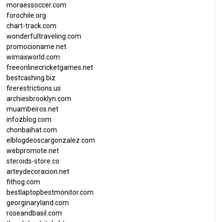
moraessoccer.com
forochile.org
chart-track.com
wonderfultraveling.com
promocioname.net
wimaxworld.com
freeonlinecricketgames.net
bestcashing.biz
firerestrictions.us
archiesbrooklyn.com
muambeiros.net
infozblog.com
chonbaihat.com
elblogdeoscargonzalez.com
webpromote.net
steroids-store.co
arteydecoracion.net
fithog.com
bestlaptopbestmonitor.com
georginaryland.com
roseandbasil.com