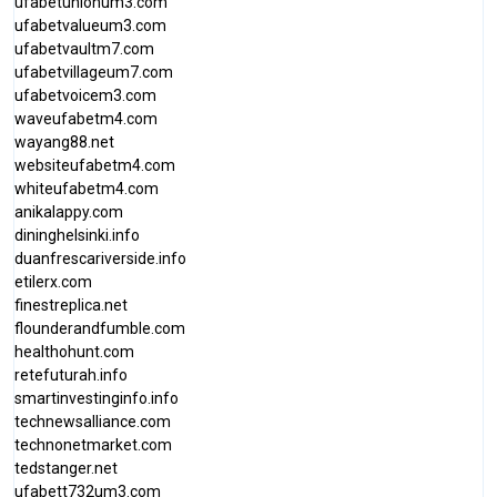
ufabetunionum3.com
ufabetvalueum3.com
ufabetvaultm7.com
ufabetvillageum7.com
ufabetvoicem3.com
waveufabetm4.com
wayang88.net
websiteufabetm4.com
whiteufabetm4.com
anikalappy.com
dininghelsinki.info
duanfrescariverside.info
etilerx.com
finestreplica.net
flounderandfumble.com
healthohunt.com
retefuturah.info
smartinvestinginfo.info
technewsalliance.com
technonetmarket.com
tedstanger.net
ufabett732um3.com