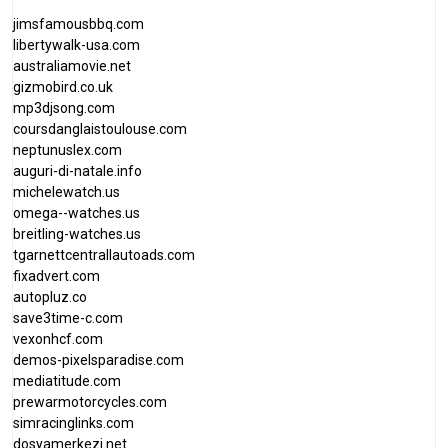
jimsfamousbbq.com
libertywalk-usa.com
australiamovie.net
gizmobird.co.uk
mp3djsong.com
coursdanglaistoulouse.com
neptunuslex.com
auguri-di-natale.info
michelewatch.us
omega--watches.us
breitling-watches.us
tgarnettcentrallautoads.com
fixadvert.com
autopluz.co
save3time-c.com
vexonhcf.com
demos-pixelsparadise.com
mediatitude.com
prewarmotorcycles.com
simracinglinks.com
dosyamerkezi.net