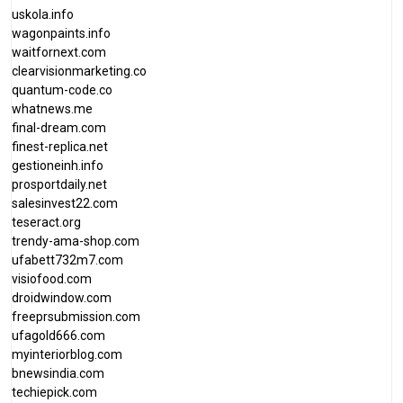
uskola.info
wagonpaints.info
waitfornext.com
clearvisionmarketing.co
quantum-code.co
whatnews.me
final-dream.com
finest-replica.net
gestioneinh.info
prosportdaily.net
salesinvest22.com
teseract.org
trendy-ama-shop.com
ufabett732m7.com
visiofood.com
droidwindow.com
freeprsubmission.com
ufagold666.com
myinteriorblog.com
bnewsindia.com
techiepick.com