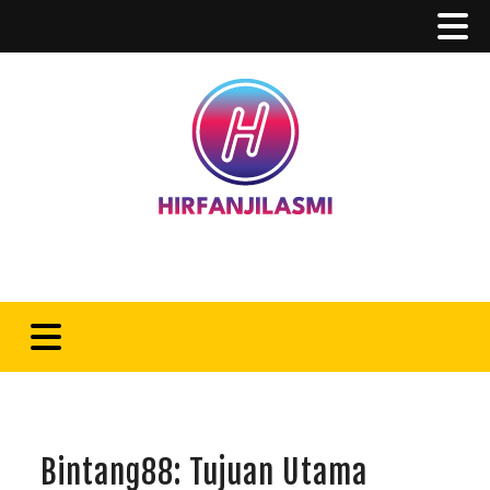
Bintang88: Tujuan Utama