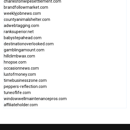
charlestonwipesettlement.com
brandfollowmarket.com
weeklyjobnews.com
countyanimalshelter.com
adwebtagging.com
ranksuperior.net
babystepahead.com
destinationoverlooked.com
gamblingamount.com
hillclimbwax.com
hnopse.com
occasionnews.com
lustofmoney.com
timebusinesszone.com
peppers-reflection.com
tuneoflife.com
windowwellmaintenancepros.com
affiliateholder.com