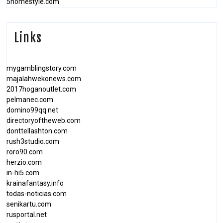
5homestyle.com
Links
mygamblingstory.com
majalahwekonews.com
2017hoganoutlet.com
pelmanec.com
domino99qq.net
directoryoftheweb.com
donttellashton.com
rush3studio.com
roro90.com
herzio.com
in-hi5.com
krainafantasy.info
todas-noticias.com
senikartu.com
rusportal.net