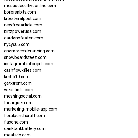
mesasdecultivoonline.com
boilersnbits.com
latestviralpost.com
newfreearticle.com
blitzpowerusa.com
gardenofeaten.com
hycys05.com
onemoremilerunning.com
snowboardsteez.com
instagrambioforgirls.com
cashflowxfiles.com
kmbb10.com
getxtrem.com
weactinfo.com
meshingsocial.com
thearguer.com
marketing-mobile-app.com
floralpunchcraft.com
fiasone.com
danktankbattery.com
mealudo.com