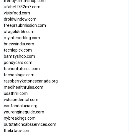
trendy-ama-shop.com
ufabett732m7.com
visiofood.com
droidwindow.com
freeprsubmission.com
ufagold666.com
myinteriorblog.com
bnewsindia.com
techiepick.com
bamzyshop.com
pondycars.com
techonfutures.com
techoologic.com
raspberryketonescanada.org
medihealthrules.com
usathrill.com
vshapedental.com
canfandalucia.org
yourengineguide.com
nybreakings.com
outstationcabsservices.com
thekrtagy.com