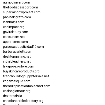
aumoulinvert.com
thefoodiepassport.com
superwindowproject.com
papibakigrafo.com
icanhazjs.com
canimpact.org
goviralstudy.com
cartourism.net
apple-cores.com
pulserasdeactividad10.com
barbaracarlotti.com
desktopmining.net
inthebleachers.net
lexapro-rx-store.com
buyskincareproducts.org
frenchbulldogpuppyforsale.net
kogamasquid.com
themultiplicationtablechart.com
casinoglamour.org
dextercoin.io
christianarticledirectory.org