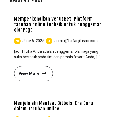
Related Post
Memperkenalkan VenusBet: Platform
taruhan online terbaik untuk penggemar
olahraga
June 6, 2025
admin@hirfanjilasmi.com
[ad_1] Jika Anda adalah penggemar olahraga yang
suka bertaruh pada tim dan pemain favorit Anda, [...]
View More
Menjelajahi Manfaat Bitbola: Era Baru
dalam Taruhan Online