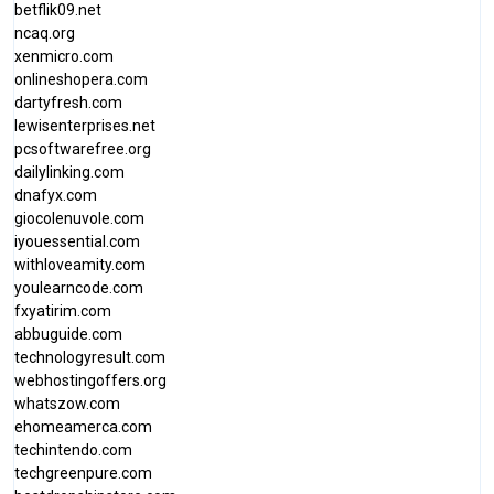
betflik09.net
ncaq.org
xenmicro.com
onlineshopera.com
dartyfresh.com
lewisenterprises.net
pcsoftwarefree.org
dailylinking.com
dnafyx.com
giocolenuvole.com
iyouessential.com
withloveamity.com
youlearncode.com
fxyatirim.com
abbuguide.com
technologyresult.com
webhostingoffers.org
whatszow.com
ehomeamerca.com
techintendo.com
techgreenpure.com