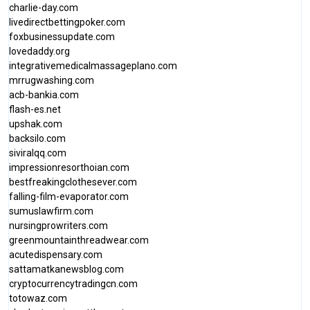
charlie-day.com
livedirectbettingpoker.com
foxbusinessupdate.com
lovedaddy.org
integrativemedicalmassageplano.com
mrrugwashing.com
acb-bankia.com
flash-es.net
upshak.com
backsilo.com
siviralqq.com
impressionresorthoian.com
bestfreakingclothesever.com
falling-film-evaporator.com
sumuslawfirm.com
nursingprowriters.com
greenmountainthreadwear.com
acutedispensary.com
sattamatkanewsblog.com
cryptocurrencytradingcn.com
totowaz.com