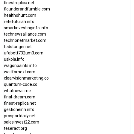
finestreplica.net
flounderandfumble.com
healthohunt.com
retefuturah.info
smartinvestinginfo.info
technewsalliance.com
technonetmarket.com
tedstanger.net
ufabett732um3.com
uskola.info
wagonpaints.info
waitfornext.com
clearvisionmarketing.co
quantum-code.co
whatnews.me
final-dream.com
finest-replica.net
gestioneinh.info
prosportdaily.net
salesinvest22.com
teseract.org