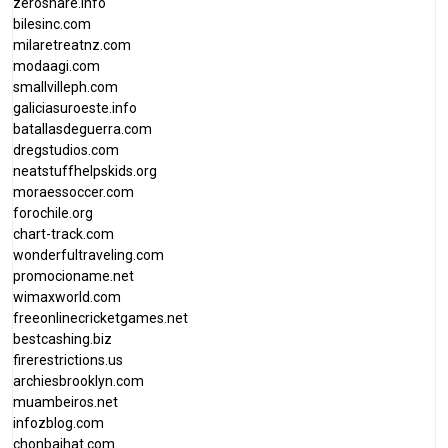
zeroshare.info
bilesinc.com
milaretreatnz.com
modaagi.com
smallvilleph.com
galiciasuroeste.info
batallasdeguerra.com
dregstudios.com
neatstuffhelpskids.org
moraessoccer.com
forochile.org
chart-track.com
wonderfultraveling.com
promocioname.net
wimaxworld.com
freeonlinecricketgames.net
bestcashing.biz
firerestrictions.us
archiesbrooklyn.com
muambeiros.net
infozblog.com
chonbaihat.com