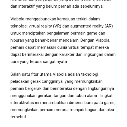
dan interaktif yang belum pernah ada sebelumnya.
Viabola menggabungkan kemajuan terkini dalam
teknologi virtual reality (VR) dan augmented reality (AR)
untuk menciptakan pengalaman bermain game dan
hiburan yang benar-benar mendalam. Dengan Viabola,
pemain dapat memasuki dunia virtual tempat mereka
dapat berinteraksi dengan karakter dan lingkungan dalam
cara yang terasa sangat nyata.
Salah satu fitur utama Viabola adalah teknologi
pelacakan gerak canggihnya, yang memungkinkan
pemain bergerak dan berinteraksi dengan lingkungannya
menggunakan gerakan tangan dan tubuh alami. Tingkat
interaktivitas ini menambahkan dimensi baru pada game,
memungkinkan pemain merasa menjadi bagian dari aksi
tersebut.