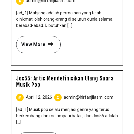
admin@hirfanjilasmi.com
[ad_1] Mahjong adalah permainan yang telah
dinikmati oleh orang-orang di seluruh dunia selama
berabad-abad. Dibutuhkan [...]
View More
Jos55: Artis Mendefinisikan Ulang Suara
Musik Pop
April 12, 2026
admin@hirfanjilasmi.com
[ad_1] Musik pop selalu menjadi genre yang terus
berkembang dan melampaui batas, dan Jos55 adalah
[...]