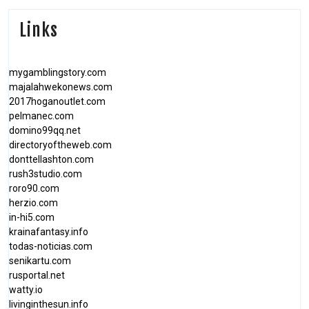
Links
mygamblingstory.com
majalahwekonews.com
2017hoganoutlet.com
pelmanec.com
domino99qq.net
directoryoftheweb.com
donttellashton.com
rush3studio.com
roro90.com
herzio.com
in-hi5.com
krainafantasy.info
todas-noticias.com
senikartu.com
rusportal.net
watty.io
livinginthesun.info