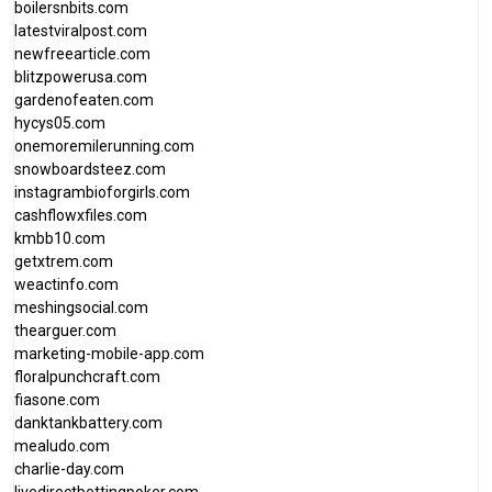
boilersnbits.com
latestviralpost.com
newfreearticle.com
blitzpowerusa.com
gardenofeaten.com
hycys05.com
onemoremilerunning.com
snowboardsteez.com
instagrambioforgirls.com
cashflowxfiles.com
kmbb10.com
getxtrem.com
weactinfo.com
meshingsocial.com
thearguer.com
marketing-mobile-app.com
floralpunchcraft.com
fiasone.com
danktankbattery.com
mealudo.com
charlie-day.com