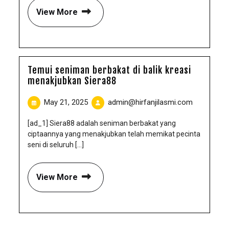
View More
Temui seniman berbakat di balik kreasi
menakjubkan Siera88
May 21, 2025
admin@hirfanjilasmi.com
[ad_1] Siera88 adalah seniman berbakat yang
ciptaannya yang menakjubkan telah memikat pecinta
seni di seluruh [...]
View More