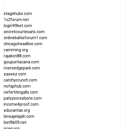
stagehubs.com
1x2forum.net
login99bet.com
secretcourtesans.com
onlinebahisforum1.com
chicagoheadline.com
camming.org
rajalion88.com
goupuntacana.com
riversedgepark.com
zaseez.com
catchycrunch.com
nofaphub.com
nefertitingalls.com
patsyscreations.com
income4proof.com
educaritas.org
lensajelajah.com
betflik09.net
ncaq.org