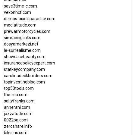
save3time-c.com
vexonhcf.com
demos-pixelsparadise.com
mediatitude.com
prewarmotorcycles.com
simracinglinks.com
dosyamerkezi.net
le-surrealisme.com
showcasebeauty.com
insurancepolicyexpert.com
statkeycompany.com
carolinadeckbuilders.com
topinvestingblog.com
top50tools.com
the-rep.com
saltyfranks.com
annerani.com
jazzatude.com
0022pa.com
zeroshare.info
bilesinc.com