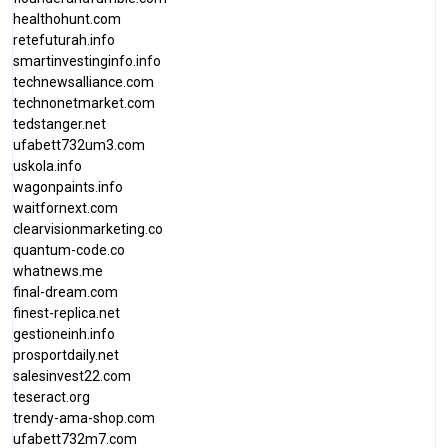
healthohunt.com
retefuturah.info
smartinvestinginfo.info
technewsalliance.com
technonetmarket.com
tedstanger.net
ufabett732um3.com
uskola.info
wagonpaints.info
waitfornext.com
clearvisionmarketing.co
quantum-code.co
whatnews.me
final-dream.com
finest-replica.net
gestioneinh.info
prosportdaily.net
salesinvest22.com
teseract.org
trendy-ama-shop.com
ufabett732m7.com