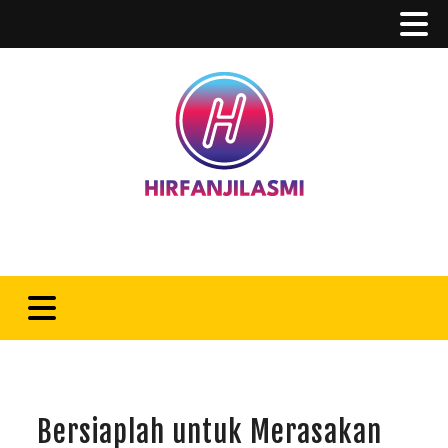
Bersiaplah untuk Merasakan