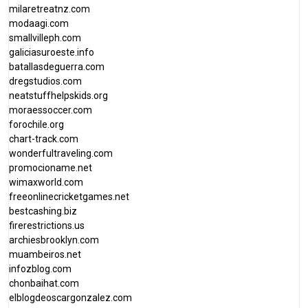
milaretreatnz.com
modaagi.com
smallvilleph.com
galiciasuroeste.info
batallasdeguerra.com
dregstudios.com
neatstuffhelpskids.org
moraessoccer.com
forochile.org
chart-track.com
wonderfultraveling.com
promocioname.net
wimaxworld.com
freeonlinecricketgames.net
bestcashing.biz
firerestrictions.us
archiesbrooklyn.com
muambeiros.net
infozblog.com
chonbaihat.com
elblogdeoscargonzalez.com