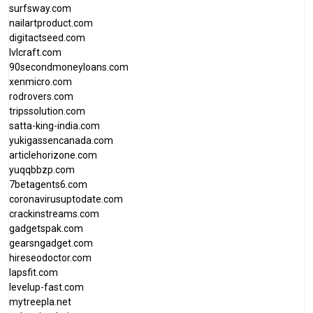
surfsway.com
nailartproduct.com
digitactseed.com
lvlcraft.com
90secondmoneyloans.com
xenmicro.com
rodrovers.com
tripssolution.com
satta-king-india.com
yukigassencanada.com
articlehorizone.com
yuqqbbzp.com
7betagents6.com
coronavirusuptodate.com
crackinstreams.com
gadgetspak.com
gearsngadget.com
hireseodoctor.com
lapsfit.com
levelup-fast.com
mytreepla.net