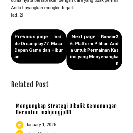
dunia nyata bertabrakan dengan cara yang tidak pernah
Anda bayangkan mungkin terjadi.
[ad_2]
Previous page
Next page
Insi
Bandar3
de Dreamplay77: Masa
6: Platform Pilihan And
Depan Game dan Hibur
a untuk Permainan Kas
an
ino yang Menyenangka
n
Related Post
Mengungkap Strategi Dibalik Kemenangan
Beruntun mahjongjp88
January 1, 2025