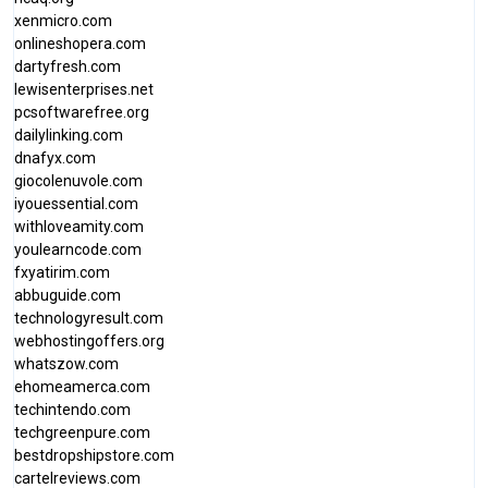
xenmicro.com
onlineshopera.com
dartyfresh.com
lewisenterprises.net
pcsoftwarefree.org
dailylinking.com
dnafyx.com
giocolenuvole.com
iyouessential.com
withloveamity.com
youlearncode.com
fxyatirim.com
abbuguide.com
technologyresult.com
webhostingoffers.org
whatszow.com
ehomeamerca.com
techintendo.com
techgreenpure.com
bestdropshipstore.com
cartelreviews.com