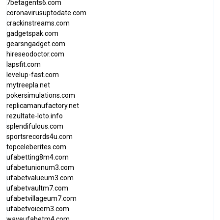
7betagents6.com
coronavirusuptodate.com
crackinstreams.com
gadgetspak.com
gearsngadget.com
hireseodoctor.com
lapsfit.com
levelup-fast.com
mytreepla.net
pokersimulations.com
replicamanufactory.net
rezultate-loto.info
splendifulous.com
sportsrecords4u.com
topceleberites.com
ufabetting8m4.com
ufabetunionum3.com
ufabetvalueum3.com
ufabetvaultm7.com
ufabetvillageum7.com
ufabetvoicem3.com
waveufabetm4.com