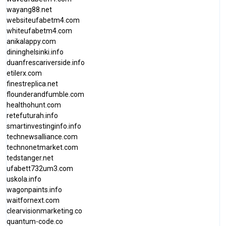
wayang88.net
websiteufabetm4.com
whiteufabetm4.com
anikalappy.com
dininghelsinki.info
duanfrescariverside.info
etilerx.com
finestreplica.net
flounderandfumble.com
healthohunt.com
retefuturah.info
smartinvestinginfo.info
technewsalliance.com
technonetmarket.com
tedstanger.net
ufabett732um3.com
uskola.info
wagonpaints.info
waitfornext.com
clearvisionmarketing.co
quantum-code.co