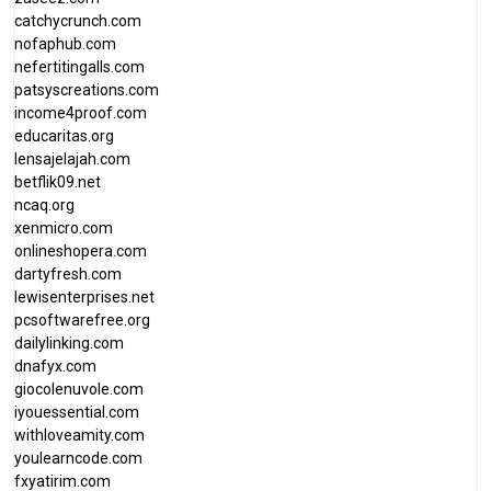
catchycrunch.com
nofaphub.com
nefertitingalls.com
patsyscreations.com
income4proof.com
educaritas.org
lensajelajah.com
betflik09.net
ncaq.org
xenmicro.com
onlineshopera.com
dartyfresh.com
lewisenterprises.net
pcsoftwarefree.org
dailylinking.com
dnafyx.com
giocolenuvole.com
iyouessential.com
withloveamity.com
youlearncode.com
fxyatirim.com