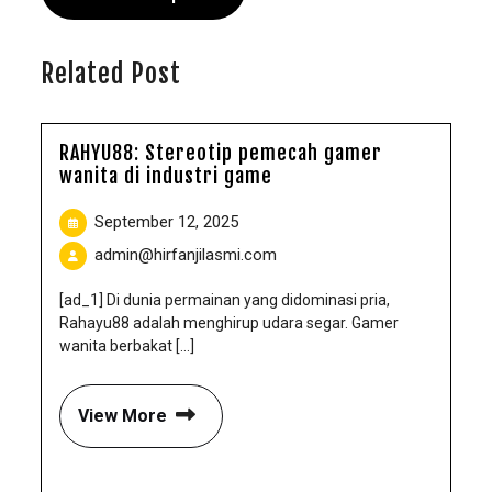
Related Post
RAHYU88: Stereotip pemecah gamer
wanita di industri game
September 12, 2025
admin@hirfanjilasmi.com
[ad_1] Di dunia permainan yang didominasi pria,
Rahayu88 adalah menghirup udara segar. Gamer
wanita berbakat [...]
View More