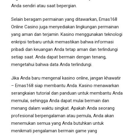
Anda sendiri atau saat bepergian.
Selain beragam permainan yang ditawarkan, Emas168
Online Casino juga menyediakan lingkungan permainan
yang aman dan terjamin. Kasino menggunakan teknologi
enkripsi terbaru untuk memastikan bahwa informasi
pribadi dan keuangan Anda tetap aman dan terlindungi
setiap saat. Anda dapat bermain dengan tenang,
mengetahui bahwa data Anda terlindungi.
Jika Anda baru mengenal kasino online, jangan khawatir
– Emas168 siap membantu Anda. Kasino menawarkan
serangkaian tutorial dan panduan untuk membantu Anda
memulai, sehingga Anda dapat mulai bermain dan
menang dalam waktu singkat. Apakah Anda seorang
profesional berpengalaman atau pemula, Anda akan
menemukan semua yang Anda butuhkan untuk
menikmati pengalaman bermain game yang