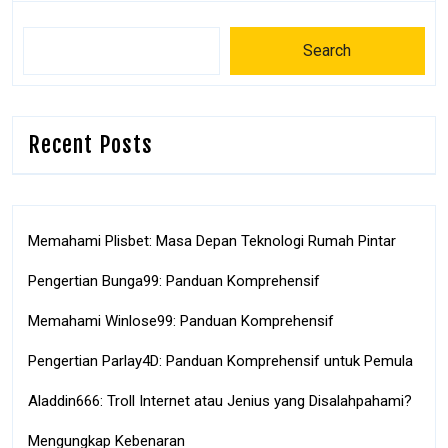
Search
Recent Posts
Memahami Plisbet: Masa Depan Teknologi Rumah Pintar
Pengertian Bunga99: Panduan Komprehensif
Memahami Winlose99: Panduan Komprehensif
Pengertian Parlay4D: Panduan Komprehensif untuk Pemula
Aladdin666: Troll Internet atau Jenius yang Disalahpahami?
Mengungkap Kebenaran