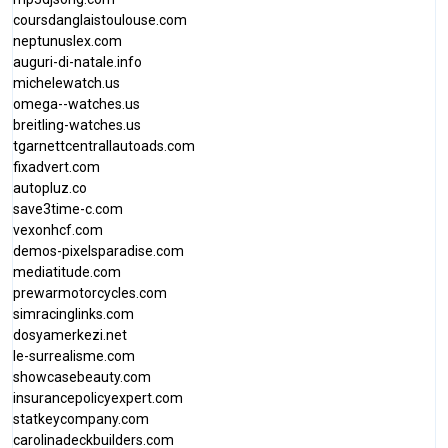
coursdanglaistoulouse.com
neptunuslex.com
auguri-di-natale.info
michelewatch.us
omega--watches.us
breitling-watches.us
tgarnettcentrallautoads.com
fixadvert.com
autopluz.co
save3time-c.com
vexonhcf.com
demos-pixelsparadise.com
mediatitude.com
prewarmotorcycles.com
simracinglinks.com
dosyamerkezi.net
le-surrealisme.com
showcasebeauty.com
insurancepolicyexpert.com
statkeycompany.com
carolinadeckbuilders.com