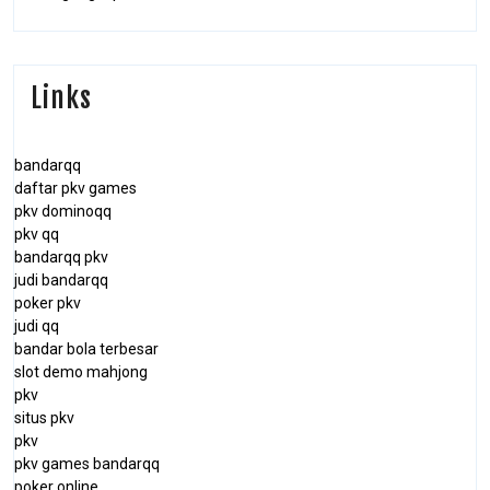
Links
bandarqq
daftar pkv games
pkv dominoqq
pkv qq
bandarqq pkv
judi bandarqq
poker pkv
judi qq
bandar bola terbesar
slot demo mahjong
pkv
situs pkv
pkv
pkv games bandarqq
poker online