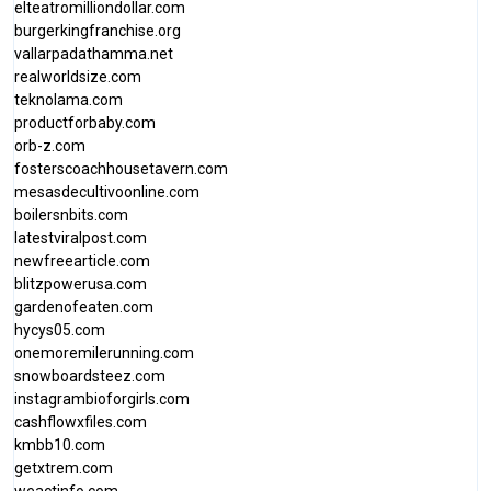
elteatromilliondollar.com
burgerkingfranchise.org
vallarpadathamma.net
realworldsize.com
teknolama.com
productforbaby.com
orb-z.com
fosterscoachhousetavern.com
mesasdecultivoonline.com
boilersnbits.com
latestviralpost.com
newfreearticle.com
blitzpowerusa.com
gardenofeaten.com
hycys05.com
onemoremilerunning.com
snowboardsteez.com
instagrambioforgirls.com
cashflowxfiles.com
kmbb10.com
getxtrem.com