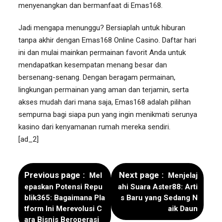
menyenangkan dan bermanfaat di Emas168.
Jadi mengapa menunggu? Bersiaplah untuk hiburan
tanpa akhir dengan Emas168 Online Casino. Daftar hari
ini dan mulai mainkan permainan favorit Anda untuk
mendapatkan kesempatan menang besar dan
bersenang-senang. Dengan beragam permainan,
lingkungan permainan yang aman dan terjamin, serta
akses mudah dari mana saja, Emas168 adalah pilihan
sempurna bagi siapa pun yang ingin menikmati serunya
kasino dari kenyamanan rumah mereka sendiri.
[ad_2]
Previous page
Next page
Mel
Menjelaj
epaskan Potensi Repu
ahi Suara Aster88: Arti
blik365: Bagaimana Pla
s Baru yang Sedang N
tform Ini Merevolusi C
aik Daun
ara Bisnis Beroperasi