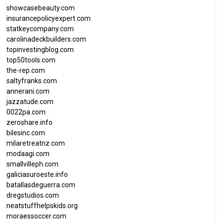
showcasebeauty.com
insurancepolicyexpert.com
statkeycompany.com
carolinadeckbuilders.com
topinvestingblog.com
top50tools.com
the-rep.com
saltyfranks.com
annerani.com
jazzatude.com
0022pa.com
zeroshare.info
bilesinc.com
milaretreatnz.com
modaagi.com
smallvilleph.com
galiciasuroeste.info
batallasdeguerra.com
dregstudios.com
neatstuffhelpskids.org
moraessoccer.com