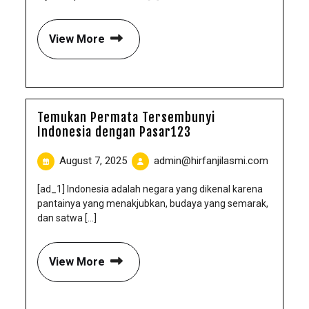
View More
Temukan Permata Tersembunyi
Indonesia dengan Pasar123
August 7, 2025
admin@hirfanjilasmi.com
[ad_1] Indonesia adalah negara yang dikenal karena
pantainya yang menakjubkan, budaya yang semarak,
dan satwa [...]
View More