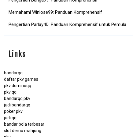
Pengertian Bunga99: Panduan Komprehensif
Memahami Winlose99: Panduan Komprehensif
Pengertian Parlay4D: Panduan Komprehensif untuk Pemula
Links
bandarqq
daftar pkv games
pkv dominoqq
pkv qq
bandarqq pkv
judi bandarqq
poker pkv
judi qq
bandar bola terbesar
slot demo mahjong