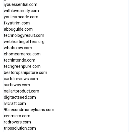
iyouessential.com
withloveamity.com
youlearncode.com
fxyatirim.com
abbuguide.com
technologyresult.com
webhostingoffers.org
whatszow.com
ehomeamerca.com
techintendo.com
techgreenpure.com
bestdropshipstore.com
cartelreviews.com
surfsway.com
nailartproduct.com
digitactseed.com
lvlcraft.com
90secondmoneyloans.com
xenmicro.com
rodrovers.com
tripssolution.com