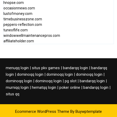
hnopse.com
occasionnews.com
lustofmoney.com
timebusinesszone.com
peppers-reflection.com
tuneoflife.com
windowwellmaintenancepros.com
affiliateholder.com
menuqq login
|
situs pkv games
|
bandarqq login
|
bandarqq
login
|
dominoqq login
|
dominoqq login
|
dominoqq login
|
dominoqq login
|
dominoqq login
|
pg slot
|
bandarqq login
|
murniqq login
|
hematqq login
|
poker online
|
bandarqq login
|
situs qq
Ecommerce WordPress Theme
By Buywptemplate