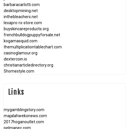
barbaracarlotti.com
desktopmining.net
inthebleachers.net
lexapro-rx-store.com
buyskincareproducts.org
frenchbulldogpuppyforsale.net
kogamasquid.com
themultiplicationtablechart.com
casinoglamour.org
dextercoin.io
christianarticledirectory.org
5homestyle.com
Links
mygamblingstory.com
majalahwekonews.com
2017hoganoutlet.com
pelmanec.com