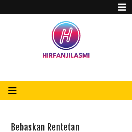
Bebaskan Rentetan