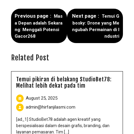
Previous page
Next page
Mas
Temui G
a Depan adalah Sekara
bosky: Drone yang Me
ng: Menggali Potensi
ngubah Permainan di I
Gacor268
ndustri
Related Post
Temui pikiran di belakang StudioBet78:
Melihat lebih dekat pada tim
August 25, 2025
admin@hirfanjilasmi.com
[ad_1] StudioBet78 adalah agen kreatif yang
berspesialisasi dalam desain grafis, branding, dan
layanan pemasaran. Tim [...]