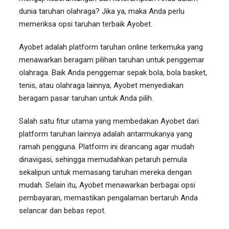
dunia taruhan olahraga? Jika ya, maka Anda perlu
memeriksa opsi taruhan terbaik Ayobet.
Ayobet adalah platform taruhan online terkemuka yang
menawarkan beragam pilihan taruhan untuk penggemar
olahraga. Baik Anda penggemar sepak bola, bola basket,
tenis, atau olahraga lainnya, Ayobet menyediakan
beragam pasar taruhan untuk Anda pilih.
Salah satu fitur utama yang membedakan Ayobet dari
platform taruhan lainnya adalah antarmukanya yang
ramah pengguna. Platform ini dirancang agar mudah
dinavigasi, sehingga memudahkan petaruh pemula
sekalipun untuk memasang taruhan mereka dengan
mudah. Selain itu, Ayobet menawarkan berbagai opsi
pembayaran, memastikan pengalaman bertaruh Anda
selancar dan bebas repot.