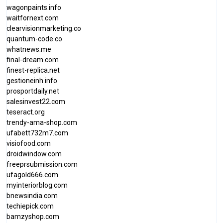
wagonpaints.info
waitfornext.com
clearvisionmarketing.co
quantum-code.co
whatnews.me
final-dream.com
finest-replica.net
gestioneinh.info
prosportdaily.net
salesinvest22.com
teseract.org
trendy-ama-shop.com
ufabett732m7.com
visiofood.com
droidwindow.com
freeprsubmission.com
ufagold666.com
myinteriorblog.com
bnewsindia.com
techiepick.com
bamzyshop.com