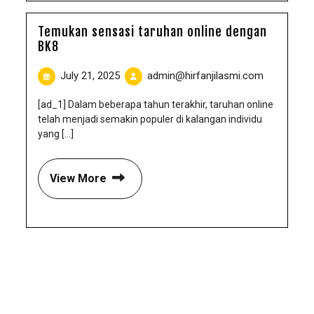
Temukan sensasi taruhan online dengan
BK8
July 21, 2025
admin@hirfanjilasmi.com
[ad_1] Dalam beberapa tahun terakhir, taruhan online
telah menjadi semakin populer di kalangan individu
yang [...]
View More