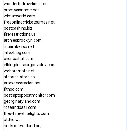
wonderfultraveling.com
promocioname.net
wimaxworld.com
freeonlinecricketgames.net
bestcashing.biz
firerestrictions.us
archiesbrooklyn.com
muambeiros.net
infozblog.com
chonbaihat.com
elblogdeoscargonzalez.com
webpromote.net
steroids-store.co
arteydecoracion.net
fithog.com
bestlaptopbestmonitor.com
georginaryland.com
roseandbasil.com
thewhitewhitelights.com
atdhe.ws
heckrodtwetland.org