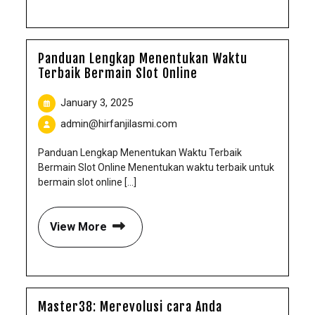
Panduan Lengkap Menentukan Waktu
Terbaik Bermain Slot Online
January 3, 2025
admin@hirfanjilasmi.com
Panduan Lengkap Menentukan Waktu Terbaik
Bermain Slot Online Menentukan waktu terbaik untuk
bermain slot online [...]
View More
Master38: Merevolusi cara Anda