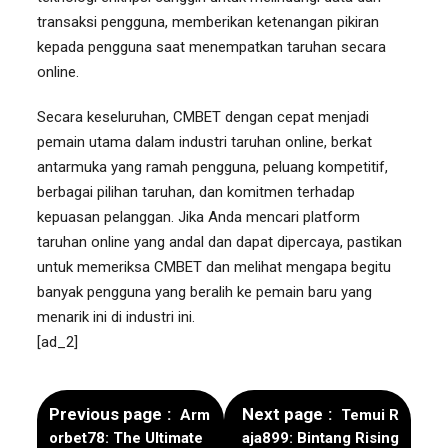
transaksi pengguna, memberikan ketenangan pikiran
kepada pengguna saat menempatkan taruhan secara
online.
Secara keseluruhan, CMBET dengan cepat menjadi
pemain utama dalam industri taruhan online, berkat
antarmuka yang ramah pengguna, peluang kompetitif,
berbagai pilihan taruhan, dan komitmen terhadap
kepuasan pelanggan. Jika Anda mencari platform
taruhan online yang andal dan dapat dipercaya, pastikan
untuk memeriksa CMBET dan melihat mengapa begitu
banyak pengguna yang beralih ke pemain baru yang
menarik ini di industri ini.
[ad_2]
Previous page
Next page
Arm
Temui R
orbet78: The Ultimate
aja899: Bintang Rising