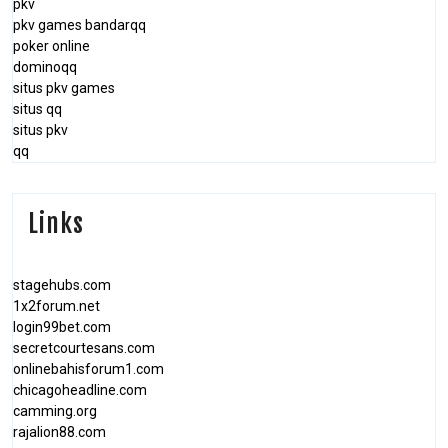
pkv
pkv games bandarqq
poker online
dominoqq
situs pkv games
situs qq
situs pkv
qq
Links
stagehubs.com
1x2forum.net
login99bet.com
secretcourtesans.com
onlinebahisforum1.com
chicagoheadline.com
camming.org
rajalion88.com