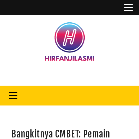
Bangkitnya CMBET: Pemain