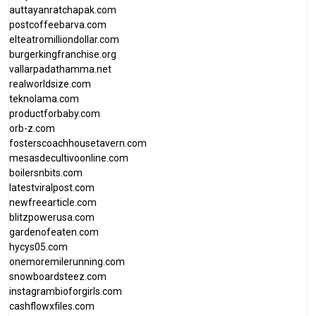
auttayanratchapak.com
postcoffeebarva.com
elteatromilliondollar.com
burgerkingfranchise.org
vallarpadathamma.net
realworldsize.com
teknolama.com
productforbaby.com
orb-z.com
fosterscoachhousetavern.com
mesasdecultivoonline.com
boilersnbits.com
latestviralpost.com
newfreearticle.com
blitzpowerusa.com
gardenofeaten.com
hycys05.com
onemoremilerunning.com
snowboardsteez.com
instagrambioforgirls.com
cashflowxfiles.com