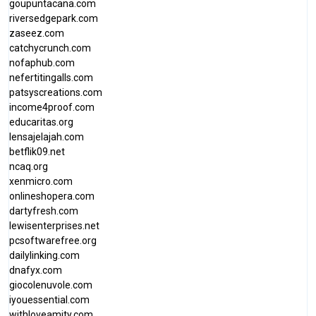
goupuntacana.com
riversedgepark.com
zaseez.com
catchycrunch.com
nofaphub.com
nefertitingalls.com
patsyscreations.com
income4proof.com
educaritas.org
lensajelajah.com
betflik09.net
ncaq.org
xenmicro.com
onlineshopera.com
dartyfresh.com
lewisenterprises.net
pcsoftwarefree.org
dailylinking.com
dnafyx.com
giocolenuvole.com
iyouessential.com
withloveamity.com