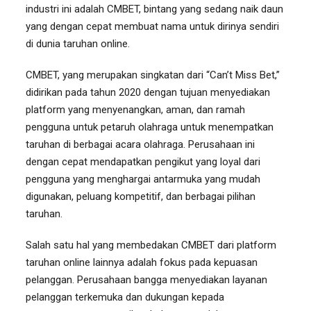
industri ini adalah CMBET, bintang yang sedang naik daun
yang dengan cepat membuat nama untuk dirinya sendiri
di dunia taruhan online.
CMBET, yang merupakan singkatan dari “Can’t Miss Bet,”
didirikan pada tahun 2020 dengan tujuan menyediakan
platform yang menyenangkan, aman, dan ramah
pengguna untuk petaruh olahraga untuk menempatkan
taruhan di berbagai acara olahraga. Perusahaan ini
dengan cepat mendapatkan pengikut yang loyal dari
pengguna yang menghargai antarmuka yang mudah
digunakan, peluang kompetitif, dan berbagai pilihan
taruhan.
Salah satu hal yang membedakan CMBET dari platform
taruhan online lainnya adalah fokus pada kepuasan
pelanggan. Perusahaan bangga menyediakan layanan
pelanggan terkemuka dan dukungan kepada