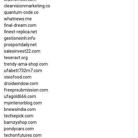
clearvisionmarketing.co
quantum-code.co
whatnews.me
final-dream.com
finest-replica.net
gestioneinh.info
prosportdaily.net
salesinvest22.com
teseract.org
trendy-ama-shop.com
ufabett732m7.com
visiofood.com
droidwindow.com
freeprsubmission.com
ufagold666.com
myinteriorblog.com
bnewsindia.com
techiepick.com
bamzyshop.com
pondycars.com
techonfutures.com