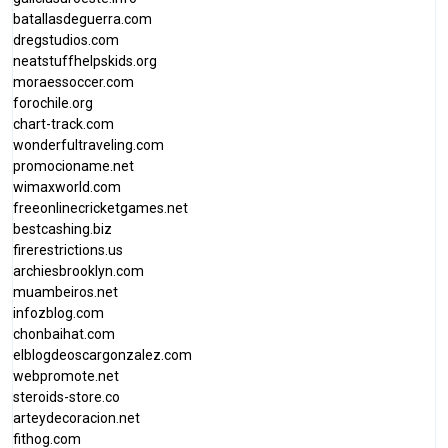
batallasdeguerra.com
dregstudios.com
neatstuffhelpskids.org
moraessoccer.com
forochile.org
chart-track.com
wonderfultraveling.com
promocioname.net
wimaxworld.com
freeonlinecricketgames.net
bestcashing.biz
firerestrictions.us
archiesbrooklyn.com
muambeiros.net
infozblog.com
chonbaihat.com
elblogdeoscargonzalez.com
webpromote.net
steroids-store.co
arteydecoracion.net
fithog.com