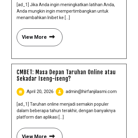
[ad_1] Jika Anda ingin meningkatkan latihan Anda,
Anda mungkin ingin mempertimbangkan untuk
menambahkan Inibet ke [...]
View More
CMBET: Masa Depan Taruhan Online atau
Sekadar Iseng-iseng?
April 20, 2026
admin@hirfanjilasmi.com
[ad_1] Taruhan online menjadi semakin populer
dalam beberapa tahun terakhir, dengan banyaknya
platform dan aplikasi [...]
View More