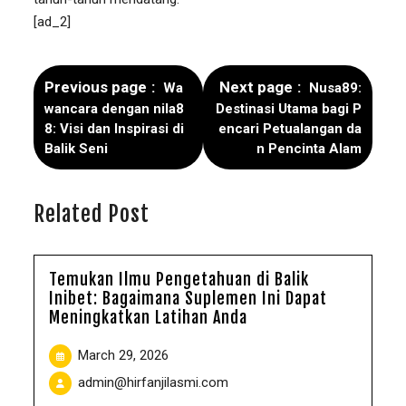
[ad_2]
Previous page
Next page
Wa
Nusa89:
wancara dengan nila8
Destinasi Utama bagi P
8: Visi dan Inspirasi di
encari Petualangan da
Balik Seni
n Pencinta Alam
Related Post
Temukan Ilmu Pengetahuan di Balik
Inibet: Bagaimana Suplemen Ini Dapat
Meningkatkan Latihan Anda
March 29, 2026
admin@hirfanjilasmi.com