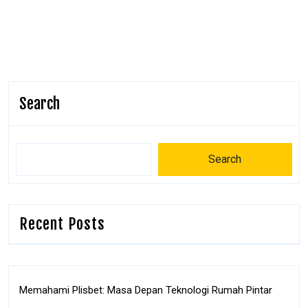
Search
Search
Recent Posts
Memahami Plisbet: Masa Depan Teknologi Rumah Pintar