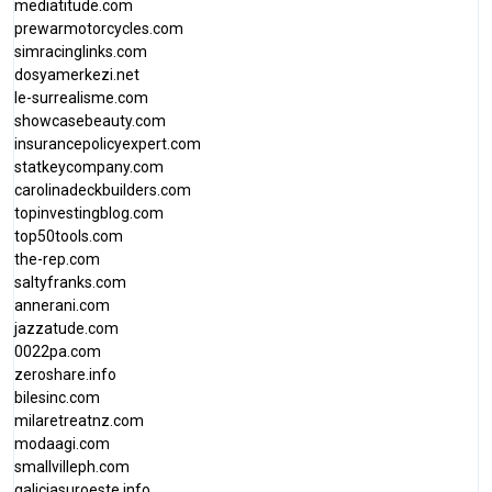
mediatitude.com
prewarmotorcycles.com
simracinglinks.com
dosyamerkezi.net
le-surrealisme.com
showcasebeauty.com
insurancepolicyexpert.com
statkeycompany.com
carolinadeckbuilders.com
topinvestingblog.com
top50tools.com
the-rep.com
saltyfranks.com
annerani.com
jazzatude.com
0022pa.com
zeroshare.info
bilesinc.com
milaretreatnz.com
modaagi.com
smallvilleph.com
galiciasuroeste.info