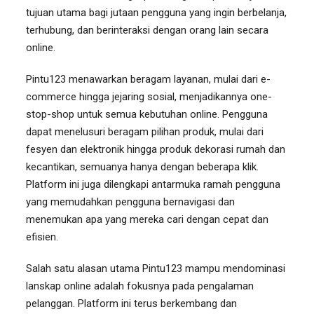
tujuan utama bagi jutaan pengguna yang ingin berbelanja,
terhubung, dan berinteraksi dengan orang lain secara
online.
Pintu123 menawarkan beragam layanan, mulai dari e-
commerce hingga jejaring sosial, menjadikannya one-
stop-shop untuk semua kebutuhan online. Pengguna
dapat menelusuri beragam pilihan produk, mulai dari
fesyen dan elektronik hingga produk dekorasi rumah dan
kecantikan, semuanya hanya dengan beberapa klik.
Platform ini juga dilengkapi antarmuka ramah pengguna
yang memudahkan pengguna bernavigasi dan
menemukan apa yang mereka cari dengan cepat dan
efisien.
Salah satu alasan utama Pintu123 mampu mendominasi
lanskap online adalah fokusnya pada pengalaman
pelanggan. Platform ini terus berkembang dan