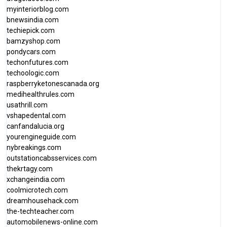
myinteriorblog.com
bnewsindia.com
techiepick.com
bamzyshop.com
pondycars.com
techonfutures.com
techoologic.com
raspberryketonescanada.org
medihealthrules.com
usathrill.com
vshapedental.com
canfandalucia.org
yourengineguide.com
nybreakings.com
outstationcabsservices.com
thekrtagy.com
xchangeindia.com
coolmicrotech.com
dreamhousehack.com
the-techteacher.com
automobilenews-online.com