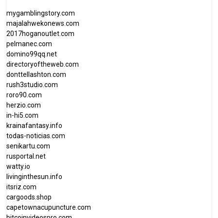
mygamblingstory.com
majalahwekonews.com
2017hoganoutlet.com
pelmanec.com
domino99qq.net
directoryoftheweb.com
donttellashton.com
rush3studio.com
roro90.com
herzio.com
in-hi5.com
krainafantasy.info
todas-noticias.com
senikartu.com
rusportal.net
watty.io
livinginthesun.info
itsriz.com
cargoods.shop
capetownacupuncture.com
bitcoinvideospro.com