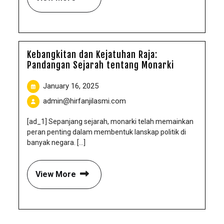
Kebangkitan dan Kejatuhan Raja:
Pandangan Sejarah tentang Monarki
January 16, 2025
admin@hirfanjilasmi.com
[ad_1] Sepanjang sejarah, monarki telah memainkan
peran penting dalam membentuk lanskap politik di
banyak negara. [...]
View More