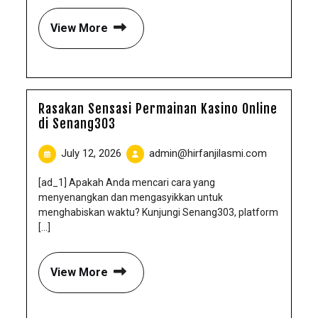
View More
Rasakan Sensasi Permainan Kasino Online
di Senang303
July 12, 2026
admin@hirfanjilasmi.com
[ad_1] Apakah Anda mencari cara yang
menyenangkan dan mengasyikkan untuk
menghabiskan waktu? Kunjungi Senang303, platform
[...]
View More