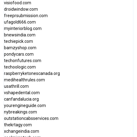
visiofood.com
droidwindow.com
freeprsubmission.com
ufagold666.com
myinteriorblog.com
bnewsindia.com
techiepick.com
bamzyshop.com
pondycars.com
techonfutures.com
techoologic.com
raspberryketonescanada.org
medihealthrules.com
usathrill.com
vshapedental.com
canfandalucia.org
yourengineguide.com
nybreakings.com
outstationcabsservices.com
thekrtagy.com
xchangeindia.com