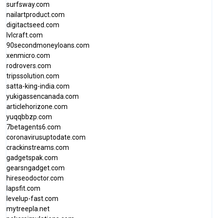
surfsway.com
nailartproduct.com
digitactseed.com
lvlcraft.com
90secondmoneyloans.com
xenmicro.com
rodrovers.com
tripssolution.com
satta-king-india.com
yukigassencanada.com
articlehorizone.com
yuqqbbzp.com
7betagents6.com
coronavirusuptodate.com
crackinstreams.com
gadgetspak.com
gearsngadget.com
hireseodoctor.com
lapsfit.com
levelup-fast.com
mytreepla.net