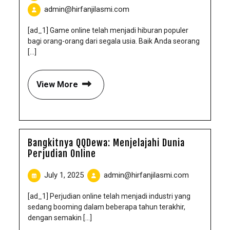
admin@hirfanjilasmi.com
[ad_1] Game online telah menjadi hiburan populer
bagi orang-orang dari segala usia. Baik Anda seorang
[...]
View More
Bangkitnya QQDewa: Menjelajahi Dunia
Perjudian Online
July 1, 2025
admin@hirfanjilasmi.com
[ad_1] Perjudian online telah menjadi industri yang
sedang booming dalam beberapa tahun terakhir,
dengan semakin [...]