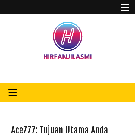
Ace777: Tujuan Utama Anda