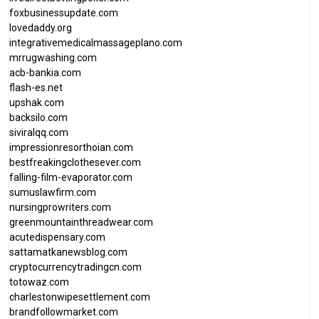
foxbusinessupdate.com
lovedaddy.org
integrativemedicalmassageplano.com
mrrugwashing.com
acb-bankia.com
flash-es.net
upshak.com
backsilo.com
siviralqq.com
impressionresorthoian.com
bestfreakingclothesever.com
falling-film-evaporator.com
sumuslawfirm.com
nursingprowriters.com
greenmountainthreadwear.com
acutedispensary.com
sattamatkanewsblog.com
cryptocurrencytradingcn.com
totowaz.com
charlestonwipesettlement.com
brandfollowmarket.com