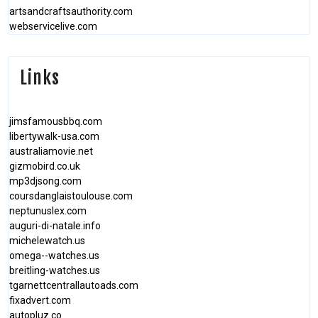
artsandcraftsauthority.com
webservicelive.com
Links
jimsfamousbbq.com
libertywalk-usa.com
australiamovie.net
gizmobird.co.uk
mp3djsong.com
coursdanglaistoulouse.com
neptunuslex.com
auguri-di-natale.info
michelewatch.us
omega--watches.us
breitling-watches.us
tgarnettcentrallautoads.com
fixadvert.com
autopluz.co