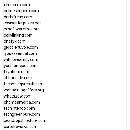
xenmicro.com
onlineshopera.com
dartyfresh.com
lewisenterprises.net
pcsoftwarefree.org
dailylinking.com
dnafyx.com
giocolenuvole.com
iyouessential.com
withloveamity.com
youlearncode.com
fxyatirim.com
abbuguide.com
technologyresult.com
webhostingoffers.org
whatszow.com
ehomeamerca.com
techintendo.com
techgreenpure.com
bestdropshipstore.com
cartelreviews.com