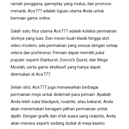
ramah pengguna, gameplay yang mulus, dan promosi
menarik, Ace777 adalah tujuan utama Anda untuk
bermain game online.
Salah satu fitur utama Ace777 adalah koleksi permainan
slotnya yang luas. Dari mesin buah klasik hingga slot
video modern, ada permainan yang sesuai dengan setiap
selera dan preferensi. Pemain dapat memilih judul
populer seperti Starburst, Gonzo’s Quest, dan Mega
Moolah, serta game eksklusif yang hanya dapat
ditemukan di Ace777.
Selain slot, Ace777 juga menawarkan berbagai
permainan meja untuk dinikmati para pemain. Apakah
Anda lebih suka blackjack, roulette, atau bakarat, Anda
akan menemukan beragam pilihan permainan untuk
dipilih. Dengan grafik dan efek suara yang realistis, Anda
akan merasa seperti sedang duduk di meja kasino