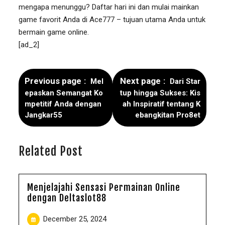
mengapa menunggu? Daftar hari ini dan mulai mainkan
game favorit Anda di Ace777 – tujuan utama Anda untuk
bermain game online.
[ad_2]
Previous page
Next page
Mel
Dari Star
epaskan Semangat Ko
tup hingga Sukses: Kis
mpetitif Anda dengan
ah Inspiratif tentang K
Jangkar55
ebangkitan Pro8et
Related Post
Menjelajahi Sensasi Permainan Online
dengan Deltaslot88
December 25, 2024