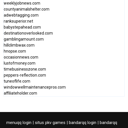
weeklyjobnews.com
countyanimalshelter.com
adwebtagging.com
ranksuperior.net
babystepahead.com
destinationoverlooked.com
gamblingamount.com
hillclimbwax.com
hnopse.com
occasionnews.com
lustofmoney.com
timebusinesszone.com
peppers-reflection.com
tuneoflife.com
windowwellmaintenancepros.com
affiliateholder.com
menuqq login
|
situs pkv games
|
bandarqq login
|
bandarqq