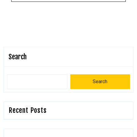
Search
Search
Recent Posts