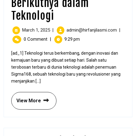
Berikutnya dalam
Teknologi
March 1, 2025
admin@hirfanjilasmi.com
|
|
0 Comment
|
9:29 pm
[ad_1] Teknologi terus berkembang, dengan inovasi dan
kemajuan baru yang dibuat setiap hari. Salah satu
terobosan terbaru di dunia teknologi adalah penemuan
Sigma168, sebuah teknologi baru yang revolusioner yang
menjanjikan [...]
View More