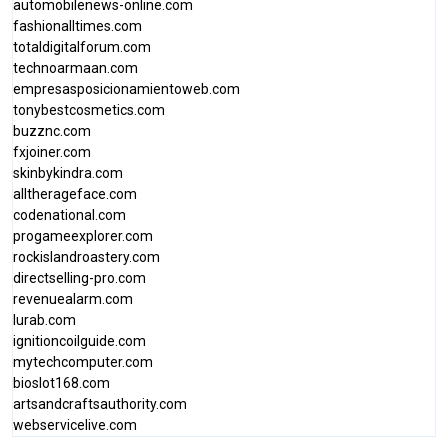
automobilenews-online.com
fashionalltimes.com
totaldigitalforum.com
technoarmaan.com
empresasposicionamientoweb.com
tonybestcosmetics.com
buzznc.com
fxjoiner.com
skinbykindra.com
alltherageface.com
codenational.com
progameexplorer.com
rockislandroastery.com
directselling-pro.com
revenuealarm.com
lurab.com
ignitioncoilguide.com
mytechcomputer.com
bioslot168.com
artsandcraftsauthority.com
webservicelive.com