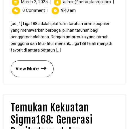
March 2, 2025
admin@hirfanjilasmi.com
|
|
0 Comment
|
9:40 am
[ad_1] Liga188 adalah platform taruhan online populer
yang menawarkan berbagai pilihan taruhan bagi
penggemar olahraga. Dengan antarmuka yang ramah
pengguna dan fitur-fitur menarik, Liga188 telah menjadi
favorit di antara petaruh [...]
View More
Temukan Kekuatan
Sigma168: Generasi