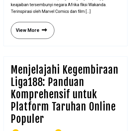
keajaiban tersembunyi negara Afrika fiksi Wakanda.
Terinspirasi oleh Marvel Comics dan film [...]
View More
Menjelajahi Kegembiraan
Liga188: Panduan
Komprehensif untuk
Platform Taruhan Online
Populer