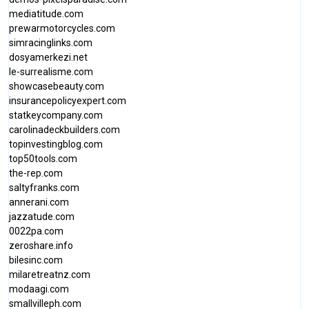
mediatitude.com
prewarmotorcycles.com
simracinglinks.com
dosyamerkezi.net
le-surrealisme.com
showcasebeauty.com
insurancepolicyexpert.com
statkeycompany.com
carolinadeckbuilders.com
topinvestingblog.com
top50tools.com
the-rep.com
saltyfranks.com
annerani.com
jazzatude.com
0022pa.com
zeroshare.info
bilesinc.com
milaretreatnz.com
modaagi.com
smallvilleph.com