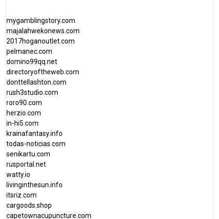
mygamblingstory.com
majalahwekonews.com
2017hoganoutlet.com
pelmanec.com
domino99qq.net
directoryoftheweb.com
donttellashton.com
rush3studio.com
roro90.com
herzio.com
in-hi5.com
krainafantasy.info
todas-noticias.com
senikartu.com
rusportal.net
watty.io
livinginthesun.info
itsriz.com
cargoods.shop
capetownacupuncture.com