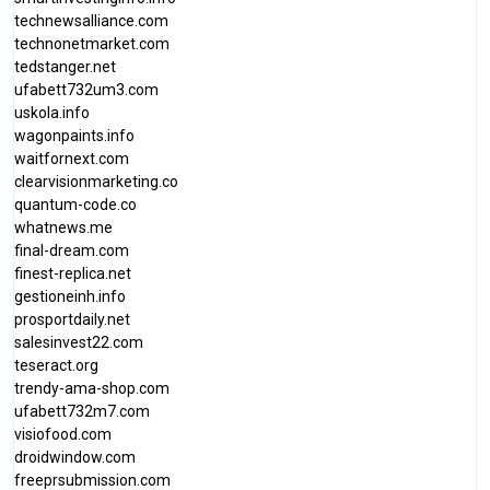
technewsalliance.com
technonetmarket.com
tedstanger.net
ufabett732um3.com
uskola.info
wagonpaints.info
waitfornext.com
clearvisionmarketing.co
quantum-code.co
whatnews.me
final-dream.com
finest-replica.net
gestioneinh.info
prosportdaily.net
salesinvest22.com
teseract.org
trendy-ama-shop.com
ufabett732m7.com
visiofood.com
droidwindow.com
freeprsubmission.com