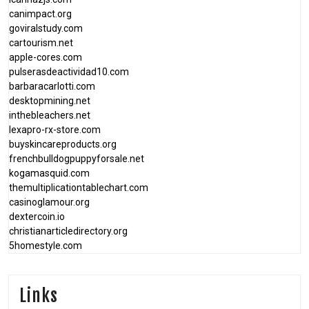
canimpact.org
goviralstudy.com
cartourism.net
apple-cores.com
pulserasdeactividad10.com
barbaracarlotti.com
desktopmining.net
inthebleachers.net
lexapro-rx-store.com
buyskincareproducts.org
frenchbulldogpuppyforsale.net
kogamasquid.com
themultiplicationtablechart.com
casinoglamour.org
dextercoin.io
christianarticledirectory.org
5homestyle.com
Links