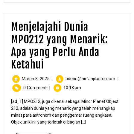
Menjelajahi Dunia
MPO212 yang Menarik:
Apa yang Perlu Anda
Ketahui
March 3, 2025
admin@hirfanjilasmi.com
|
|
0 Comment
|
10:18 pm
[ad_1] MPO212, juga dikenal sebagai Minor Planet Object
212, adalah dunia yang menarik yang telah menangkap
minat para astronom dan penggemar ruang angkasa.
Objek unik ini, yang terletak di bagian [...]