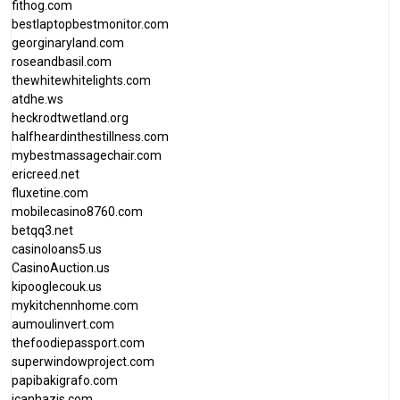
fithog.com
bestlaptopbestmonitor.com
georginaryland.com
roseandbasil.com
thewhitewhitelights.com
atdhe.ws
heckrodtwetland.org
halfheardinthestillness.com
mybestmassagechair.com
ericreed.net
fluxetine.com
mobilecasino8760.com
betqq3.net
casinoloans5.us
CasinoAuction.us
kipooglecouk.us
mykitchennhome.com
aumoulinvert.com
thefoodiepassport.com
superwindowproject.com
papibakigrafo.com
icanhazjs.com