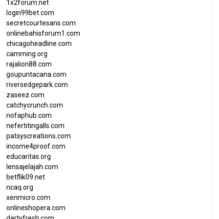
1x2forum.net
login99bet.com
secretcourtesans.com
onlinebahisforum1.com
chicagoheadline.com
camming.org
rajalion88.com
goupuntacana.com
riversedgepark.com
zaseez.com
catchycrunch.com
nofaphub.com
nefertitingalls.com
patsyscreations.com
income4proof.com
educaritas.org
lensajelajah.com
betflik09.net
ncaq.org
xenmicro.com
onlineshopera.com
dartyfresh.com